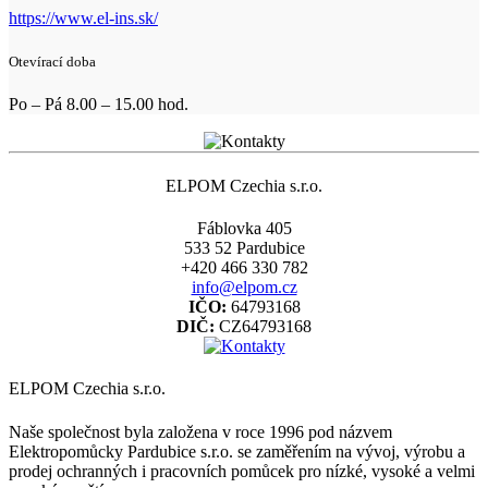
https://www.el-ins.sk/
Otevírací doba
Po – Pá 8.00 – 15.00 hod.
ELPOM Czechia s.r.o.
Fáblovka 405
533 52 Pardubice
+420 466 330 782
info@elpom.cz
IČO:
64793168
DIČ:
CZ64793168
ELPOM Czechia s.r.o.
Naše společnost byla založena v roce 1996 pod názvem
Elektropomůcky Pardubice s.r.o. se zaměřením na vývoj, výrobu a
prodej ochranných i pracovních pomůcek pro nízké, vysoké a velmi