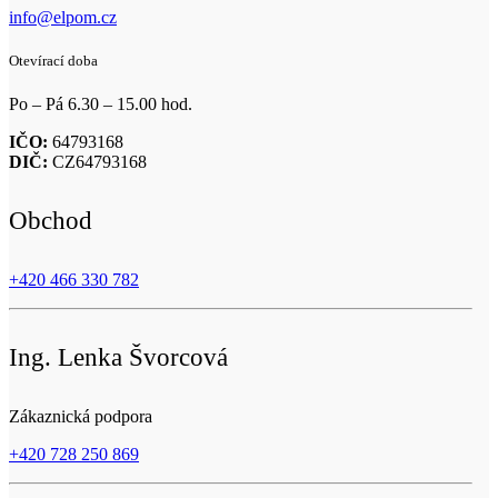
info@elpom.cz
Otevírací doba
Po – Pá 6.30 – 15.00 hod.
IČO:
64793168
DIČ:
CZ64793168
Obchod
+420 466 330 782
Ing. Lenka Švorcová
Zákaznická podpora
+420 728 250 869