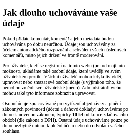
Jak dlouho uchováváme vaše
údaje
Pokud přidáte komentář, komentář a jeho metadata budou
uchovávána po dobu neurčitou. Údaje jsou uchovávány za
účelem automatického rozpoznání a schválení všech následných
komentářů, místo jejich držení ve frontě moderování.
Pro uživatele, kteří se registrují na tomto webu (pokud mají tuto
možnost), ukládáme také osobní údaje, které uvádějí ve svém
uživatelském profilu. Všichni uživatelé mohou kdykoliv vidět,
upravovat nebo smazat své osobní údaje (s výjimkou toho, že
nemohou změnit své uživatelské jméno). Administrátoři webu
mohou také tyto informace zobrazit a upravovat.
Osobní údaje zpracovávané pro vyřízení objednávky a plnění
zákonných povinností (účetní a daňové doklady) uchováváme po
dobu stanovenou zákonem, typicky
10 let
od konce zdaňovacího
období (dle zákona o DPH). Ostatní údaje uchováváme pouze po
dobu nezbytně nutnou k plnění účelu nebo do odvolání vašeho
souhlasu.