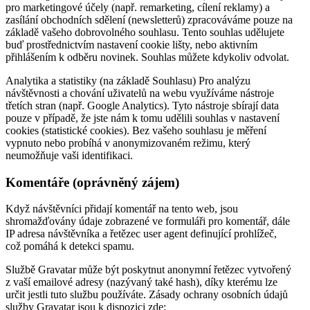
pro marketingové účely (např. remarketing, cílení reklamy) a
zasílání obchodních sdělení (newsletterů) zpracováváme pouze na
základě vašeho dobrovolného souhlasu. Tento souhlas udělujete
buď prostřednictvím nastavení cookie lišty, nebo aktivním
přihlášením k odběru novinek. Souhlas můžete kdykoliv odvolat.
Analytika a statistiky (na základě Souhlasu) Pro analýzu
návštěvnosti a chování uživatelů na webu využíváme nástroje
třetích stran (např. Google Analytics). Tyto nástroje sbírají data
pouze v případě, že jste nám k tomu udělili souhlas v nastavení
cookies (statistické cookies). Bez vašeho souhlasu je měření
vypnuto nebo probíhá v anonymizovaném režimu, který
neumožňuje vaši identifikaci.
Komentáře (oprávněný zájem)
Když návštěvníci přidají komentář na tento web, jsou
shromažďovány údaje zobrazené ve formuláři pro komentář, dále
IP adresa návštěvníka a řetězec user agent definující prohlížeč,
což pomáhá k detekci spamu.
Službě Gravatar může být poskytnut anonymní řetězec vytvořený
z vaší emailové adresy (nazývaný také hash), díky kterému lze
určit jestli tuto službu používáte. Zásady ochrany osobních údajů
služby Gravatar jsou k dispozici zde: