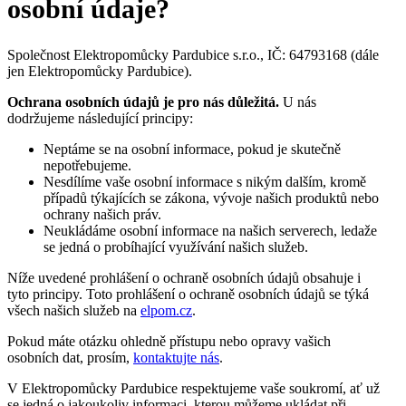
osobní údaje?
Společnost Elektropomůcky Pardubice s.r.o., IČ: 64793168 (dále
jen Elektropomůcky Pardubice).
Ochrana osobních údajů je pro nás důležitá.
U nás
dodržujeme následující principy:
Neptáme se na osobní informace, pokud je skutečně
nepotřebujeme.
Nesdílíme vaše osobní informace s nikým dalším, kromě
případů týkajících se zákona, vývoje našich produktů nebo
ochrany našich práv.
Neukládáme osobní informace na našich serverech, ledaže
se jedná o probíhající využívání našich služeb.
Níže uvedené prohlášení o ochraně osobních údajů obsahuje i
tyto principy. Toto prohlášení o ochraně osobních údajů se týká
všech našich služeb na
elpom.cz
.
Pokud máte otázku ohledně přístupu nebo opravy vašich
osobních dat, prosím,
kontaktujte nás
.
V Elektropomůcky Pardubice respektujeme vaše soukromí, ať už
se jedná o jakoukoliv informaci, kterou můžeme ukládat při