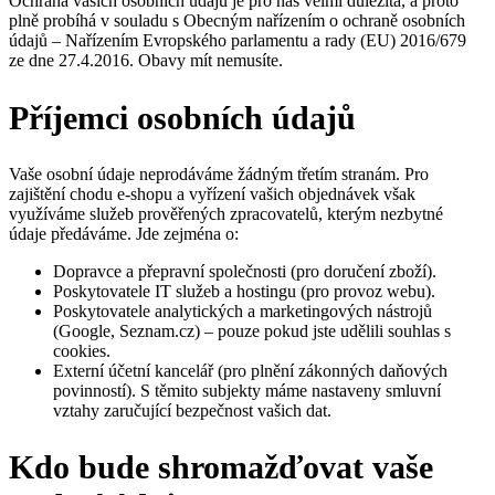
Ochrana vašich osobních údajů je pro nás velmi důležitá, a proto
plně probíhá v souladu s Obecným nařízením o ochraně osobních
údajů – Nařízením Evropského parlamentu a rady (EU) 2016/679
ze dne 27.4.2016. Obavy mít nemusíte.
Příjemci osobních údajů
Vaše osobní údaje neprodáváme žádným třetím stranám. Pro
zajištění chodu e-shopu a vyřízení vašich objednávek však
využíváme služeb prověřených zpracovatelů, kterým nezbytné
údaje předáváme. Jde zejména o:
Dopravce a přepravní společnosti (pro doručení zboží).
Poskytovatele IT služeb a hostingu (pro provoz webu).
Poskytovatele analytických a marketingových nástrojů
(Google, Seznam.cz) – pouze pokud jste udělili souhlas s
cookies.
Externí účetní kancelář (pro plnění zákonných daňových
povinností). S těmito subjekty máme nastaveny smluvní
vztahy zaručující bezpečnost vašich dat.
Kdo bude shromažďovat vaše