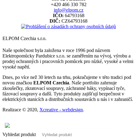
+420 466 330 782
info@elpom.cz
IČO:
64793168
DIČ:
CZ64793168
ELPOM Czechia s.r.o.
Naše společnost byla založena v roce 1996 pod názvem
Elektropomůcky Pardubice s.r.o. se zaměřením na vývoj, výrobu a
prodej ochranných i pracovních pomůcek pro nízké, vysoké a velmi
vysoké napětí.
Dnes, po více než 30 letech na trhu, pokračujeme v této tradici pod
novou značkou
ELPOM Czechia
. Naše portfolio zahrnuje
zkoušečky, zkratovací soupravy, záchranné háky, vypínací tyče,
fázovací soupravy a další. Tyto produkty zajišťují bezpečnost v
elektrických stanicích a distribučních soustavách u nás i v zahraničí.
Realizace © 2020,
Xcreative - webdesign
.
Kontakty
0
Vyhledat produkt