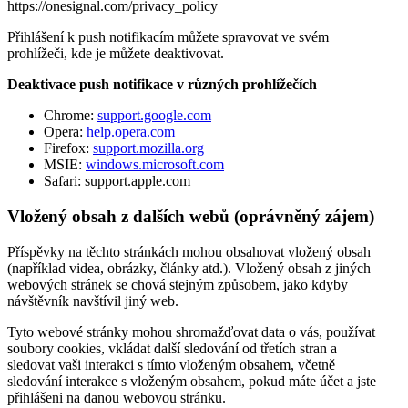
https://onesignal.com/privacy_policy
Přihlášení k push notifikacím můžete spravovat ve svém
prohlížeči, kde je můžete deaktivovat.
Deaktivace push notifikace v různých prohlížečích
Chrome:
support.google.com
Opera:
help.opera.com
Firefox:
support.mozilla.org
MSIE:
windows.microsoft.com
Safari: support.apple.com
Vložený obsah z dalších webů (oprávněný zájem)
Příspěvky na těchto stránkách mohou obsahovat vložený obsah
(například videa, obrázky, články atd.). Vložený obsah z jiných
webových stránek se chová stejným způsobem, jako kdyby
návštěvník navštívil jiný web.
Tyto webové stránky mohou shromažďovat data o vás, používat
soubory cookies, vkládat další sledování od třetích stran a
sledovat vaši interakci s tímto vloženým obsahem, včetně
sledování interakce s vloženým obsahem, pokud máte účet a jste
přihlášeni na danou webovou stránku.