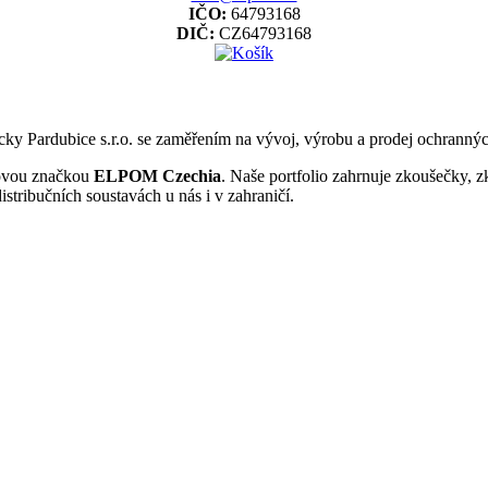
IČO:
64793168
DIČ:
CZ64793168
y Pardubice s.r.o. se zaměřením na vývoj, výrobu a prodej ochrannýc
 novou značkou
ELPOM Czechia
. Naše portfolio zahrnuje zkoušečky, z
distribučních soustavách u nás i v zahraničí.