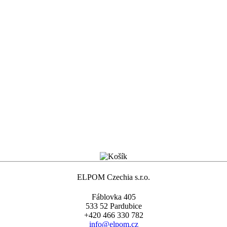
ELPOM Czechia s.r.o.
Fáblovka 405
533 52 Pardubice
+420 466 330 782
info@elpom.cz