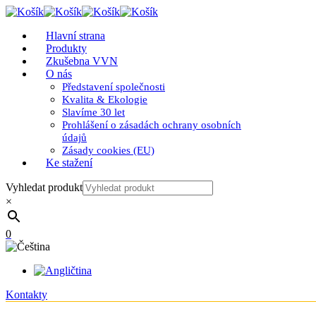
Hlavní strana
Produkty
Zkušebna VVN
O nás
Představení společnosti
Kvalita & Ekologie
Slavíme 30 let
Prohlášení o zásadách ochrany osobních
údajů
Zásady cookies (EU)
Ke stažení
Vyhledat produkt
×
0
Kontakty