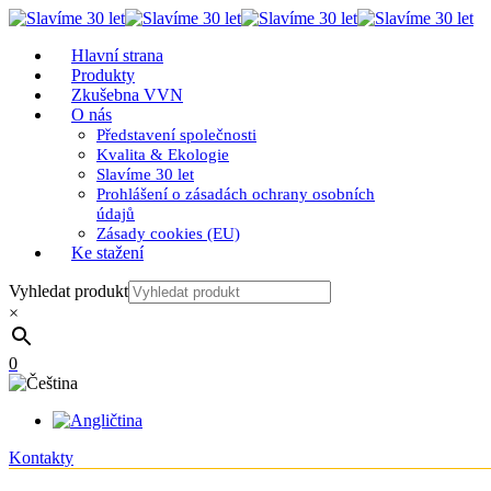
Hlavní strana
Produkty
Zkušebna VVN
O nás
Představení společnosti
Kvalita & Ekologie
Slavíme 30 let
Prohlášení o zásadách ochrany osobních
údajů
Zásady cookies (EU)
Ke stažení
Vyhledat produkt
×
0
Kontakty