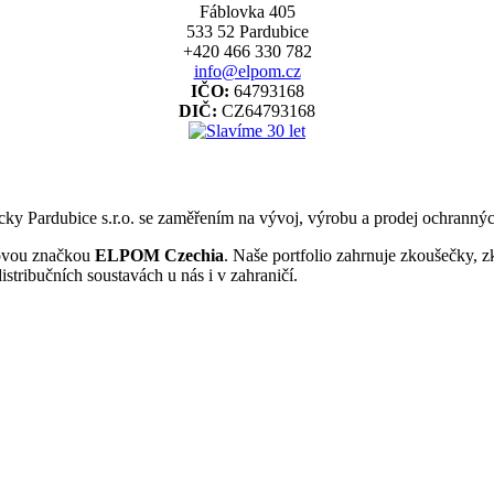
Fáblovka 405
533 52 Pardubice
+420 466 330 782
info@elpom.cz
IČO:
64793168
DIČ:
CZ64793168
y Pardubice s.r.o. se zaměřením na vývoj, výrobu a prodej ochrannýc
 novou značkou
ELPOM Czechia
. Naše portfolio zahrnuje zkoušečky, z
distribučních soustavách u nás i v zahraničí.