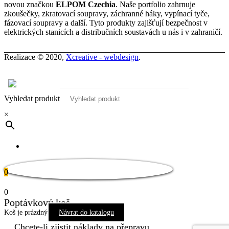
novou značkou
ELPOM Czechia
. Naše portfolio zahrnuje
zkoušečky, zkratovací soupravy, záchranné háky, vypínací tyče,
fázovací soupravy a další. Tyto produkty zajišťují bezpečnost v
elektrických stanicích a distribučních soustavách u nás i v zahraničí.
Realizace © 2020,
Xcreative - webdesign
.
Kontakty
0
Vyhledat produkt
×
Pro tuto stránku není dostupný překlad
0
0
Poptávkový koš
Koš je prázdný
Návrat do katalogu
Chcete-li zjistit náklady na přepravu,