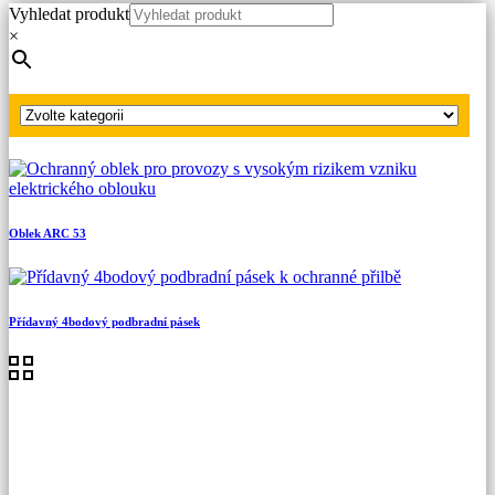
Vyhledat produkt
Hlavní strana
×
Produkty
Ochranné přilby, štíty a brýle
Obličejový štít
Oblek ARC 53
Přídavný 4bodový podbradní pásek