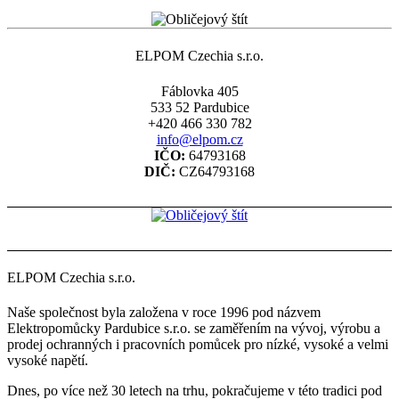
ELPOM Czechia s.r.o.
Fáblovka 405
533 52 Pardubice
+420 466 330 782
info@elpom.cz
IČO:
64793168
DIČ:
CZ64793168
ELPOM Czechia s.r.o.
Naše společnost byla založena v roce 1996 pod názvem
Elektropomůcky Pardubice s.r.o. se zaměřením na vývoj, výrobu a
prodej ochranných i pracovních pomůcek pro nízké, vysoké a velmi
vysoké napětí.
Dnes, po více než 30 letech na trhu, pokračujeme v této tradici pod