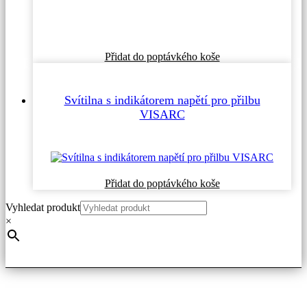
Přidat do poptávkého koše
Svítilna s indikátorem napětí pro přilbu
VISARC
Tento
Přidat do poptávkého koše
produkt
Vyhledat produkt
má
více
×
variant.
Možnosti
lze
vybrat
na
stránce
produktu