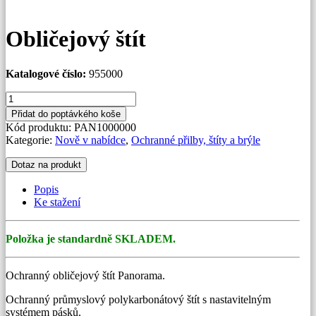
Obličejový štít
Katalogové číslo:
955000
Obličejový
štít
Přidat do poptávkého koše
množství
Kód produktu:
PAN1000000
Kategorie:
Nově v nabídce
,
Ochranné přilby, štíty a brýle
Dotaz na produkt
Popis
Ke stažení
Položka je standardně SKLADEM.
Ochranný obličejový štít Panorama.
Ochranný průmyslový polykarbonátový štít s nastavitelným
systémem pásků.