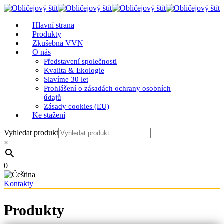
Hlavní strana
Produkty
Zkušebna VVN
O nás
Představení společnosti
Kvalita & Ekologie
Slavíme 30 let
Prohlášení o zásadách ochrany osobních
údajů
Zásady cookies (EU)
Ke stažení
Vyhledat produkt
×
0
Kontakty
Produkty