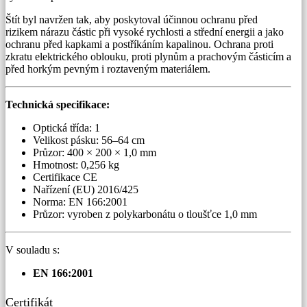
Štít byl navržen tak, aby poskytoval účinnou ochranu před
rizikem nárazu částic při vysoké rychlosti a střední energii a jako
ochranu před kapkami a postříkáním kapalinou. Ochrana proti
zkratu elektrického oblouku, proti plynům a prachovým částicím a
před horkým pevným i roztaveným materiálem.
Technická specifikace:
Optická třída: 1
Velikost pásku: 56–64 cm
Průzor: 400 × 200 × 1,0 mm
Hmotnost: 0,256 kg
Certifikace CE
Nařízení (EU) 2016/425
Norma: EN 166:2001
Průzor: vyroben z polykarbonátu o tloušťce 1,0 mm
V souladu s:
EN 166:2001
Certifikát