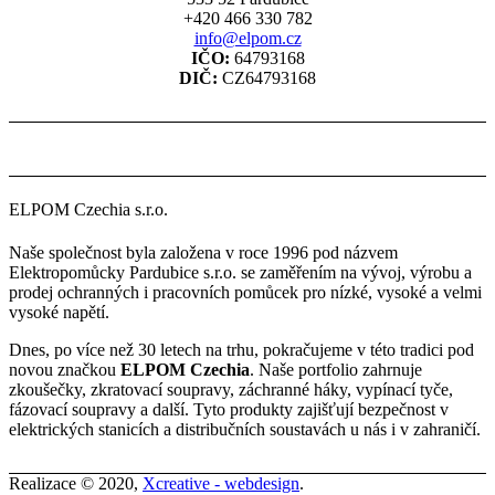
+420 466 330 782
info@elpom.cz
IČO:
64793168
DIČ:
CZ64793168
ELPOM Czechia s.r.o.
Naše společnost byla založena v roce 1996 pod názvem
Elektropomůcky Pardubice s.r.o. se zaměřením na vývoj, výrobu a
prodej ochranných i pracovních pomůcek pro nízké, vysoké a velmi
vysoké napětí.
Dnes, po více než 30 letech na trhu, pokračujeme v této tradici pod
novou značkou
ELPOM Czechia
. Naše portfolio zahrnuje
zkoušečky, zkratovací soupravy, záchranné háky, vypínací tyče,
fázovací soupravy a další. Tyto produkty zajišťují bezpečnost v
elektrických stanicích a distribučních soustavách u nás i v zahraničí.
Realizace © 2020,
Xcreative - webdesign
.