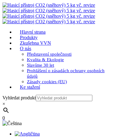
Hlavní strana
Produkty
Zkušebna VVN
O nás
Představení společnosti
Kvalita & Ekologie
Slavíme 30 let
Prohlášení o zásadách ochrany osobních
údajů
Zásady cookies (EU)
Ke stažení
Vyhledat produkt
×
0