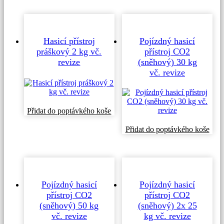
Hasicí přístroj
Pojízdný hasicí
práškový 2 kg vč.
přístroj CO2
revize
(sněhový) 30 kg
vč. revize
Přidat do poptávkého koše
Přidat do poptávkého koše
Pojízdný hasicí
Pojízdný hasicí
přístroj CO2
přístroj CO2
(sněhový) 50 kg
(sněhový) 2x 25
vč. revize
kg vč. revize