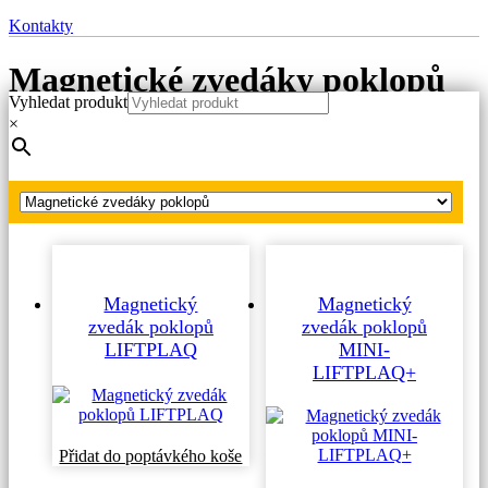
Kontakty
Magnetické zvedáky poklopů
Vyhledat produkt
×
Hlavní strana
Produkty
Magnetické zvedáky poklopů
Magnetický
Magnetický
zvedák poklopů
zvedák poklopů
LIFTPLAQ
MINI-
LIFTPLAQ+
Tento
Přidat do poptávkého koše
produkt