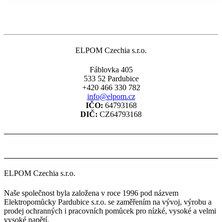
ELPOM Czechia s.r.o.
Fáblovka 405
533 52 Pardubice
+420 466 330 782
info@elpom.cz
IČO:
64793168
DIČ:
CZ64793168
ELPOM Czechia s.r.o.
Naše společnost byla založena v roce 1996 pod názvem
Elektropomůcky Pardubice s.r.o. se zaměřením na vývoj, výrobu a
prodej ochranných i pracovních pomůcek pro nízké, vysoké a velmi
vysoké napětí.