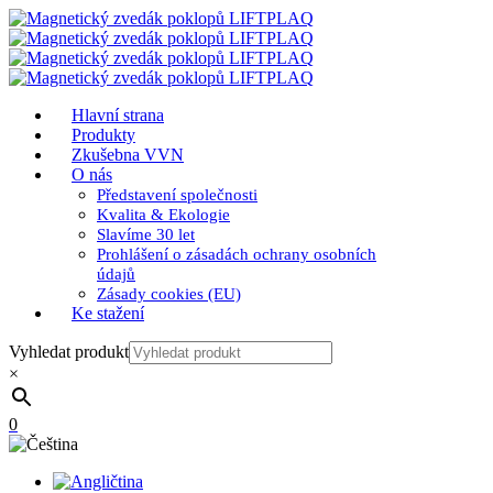
Hlavní strana
Produkty
Zkušebna VVN
O nás
Představení společnosti
Kvalita & Ekologie
Slavíme 30 let
Prohlášení o zásadách ochrany osobních
údajů
Zásady cookies (EU)
Ke stažení
Vyhledat produkt
×
0