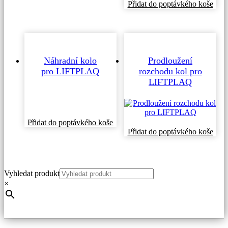
má
Přidat do poptávkého koše
více
variant.
Možnosti
lze
vybrat
na
Náhradní kolo
Prodloužení
stránce
pro LIFTPLAQ
rozchodu kol pro
produktu
LIFTPLAQ
Tento
Přidat do poptávkého koše
produkt
Přidat do poptávkého koše
má
více
variant.
Možnosti
Vyhledat produkt
lze
×
vybrat
na
stránce
produktu