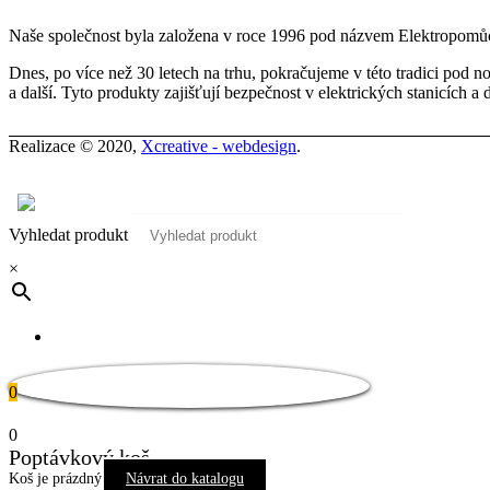
Naše společnost byla založena v roce 1996 pod názvem Elektropomůck
Dnes, po více než 30 letech na trhu, pokračujeme v této tradici pod
a další. Tyto produkty zajišťují bezpečnost v elektrických stanicích a 
Realizace © 2020,
Xcreative - webdesign
.
Kontakty
0
Vyhledat produkt
×
Pro tuto stránku není dostupný překlad
0
0
Poptávkový koš
Koš je prázdný
Návrat do katalogu