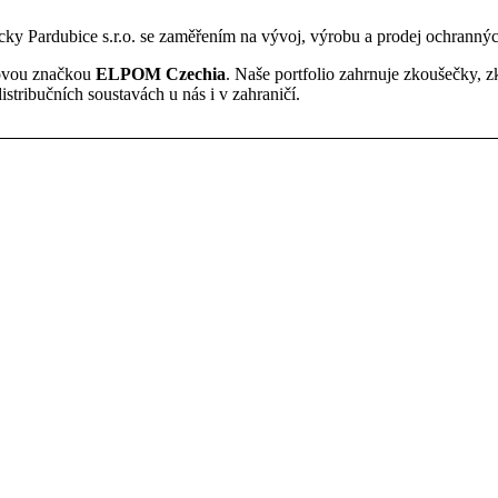
y Pardubice s.r.o. se zaměřením na vývoj, výrobu a prodej ochrannýc
 novou značkou
ELPOM Czechia
. Naše portfolio zahrnuje zkoušečky, z
distribučních soustavách u nás i v zahraničí.