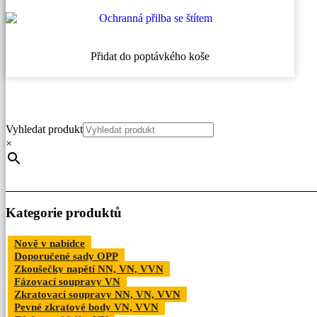
Přidat do poptávkého koše
Vyhledat produkt
×
Kategorie produktů
Nově v nabídce
Doporučené sady OPP
Zkoušečky napětí NN, VN, VVN
Fázovací soupravy VN
Zkratovací soupravy NN, VN, VVN
Pevné zkratové body VN, VVN