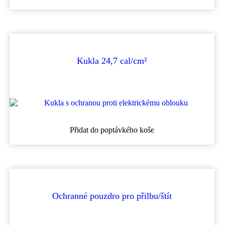
produkt
má
více
variant.
Možnosti
lze
vybrat
Kukla 24,7 cal/cm²
na
stránce
produktu
Přidat do poptávkého koše
Ochranné pouzdro pro přilbu/štít