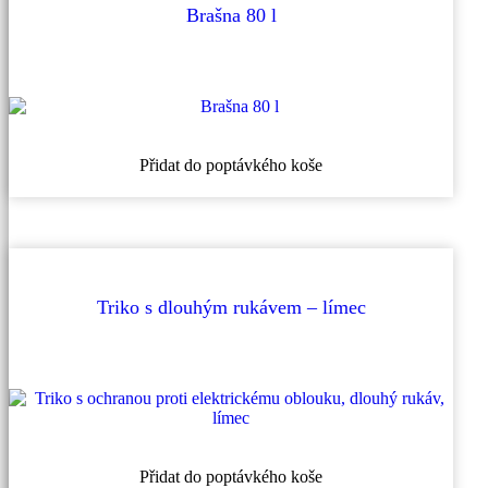
na
Brašna 80 l
stránce
produktu
Přidat do poptávkého koše
Triko s dlouhým rukávem – límec
Tento
Přidat do poptávkého koše