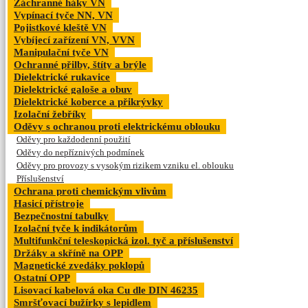
Záchranné háky VN
Vypínací tyče NN, VN
Pojistkové kleště VN
Vybíjecí zařízení VN, VVN
Manipulační tyče VN
Ochranné přilby, štíty a brýle
Dielektrické rukavice
Dielektrické galoše a obuv
Dielektrické koberce a přikrývky
Izolační žebříky
Oděvy s ochranou proti elektrickému oblouku
Oděvy pro každodenní použití
Oděvy do nepříznivých podmínek
Oděvy pro provozy s vysokým rizikem vzniku el. oblouku
Příslušenství
Ochrana proti chemickým vlivům
Hasicí přístroje
Bezpečnostní tabulky
Izolační tyče k indikátorům
Multifunkční teleskopická izol. tyč a příslušenství
Držáky a skříně na OPP
Magnetické zvedáky poklopů
Ostatní OPP
Lisovací kabelová oka Cu dle DIN 46235
Smršťovací bužírky s lepidlem