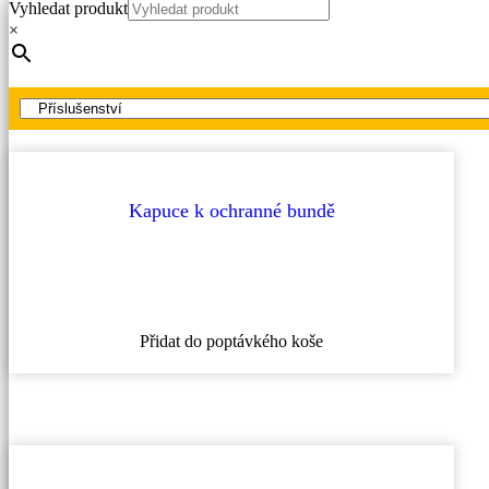
Vyhledat produkt
Hlavní strana
×
Produkty
Oděvy s ochranou proti elektrickému oblouku
Příslušenství
Kapuce k ochranné bundě
Tento
Přidat do poptávkého koše
produkt
má
více
variant.
Možnosti
lze
vybrat