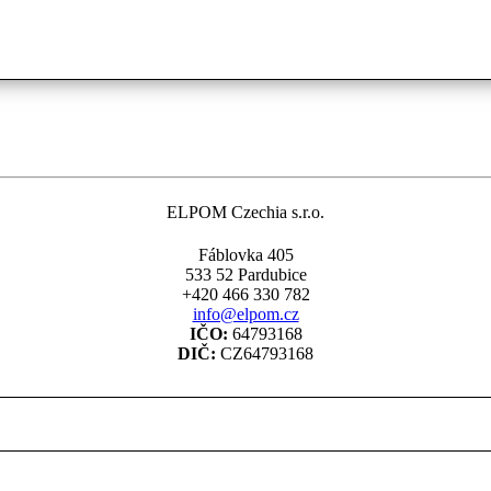
ELPOM Czechia s.r.o.
Fáblovka 405
533 52 Pardubice
+420 466 330 782
info@elpom.cz
IČO:
64793168
DIČ:
CZ64793168