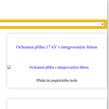
Ochranná přilba 17 kV s integrovaným štítem
Tento
Přidat do poptávkého koše
produkt
má
více
variant.
Možnosti
lze