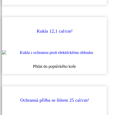
produkt
má
více
variant.
Možnosti
lze
vybrat
Kukla 12,1 cal/cm²
na
stránce
produktu
Přidat do poptávkého koše
Ochranná přilba se štítem 25 cal/cm²