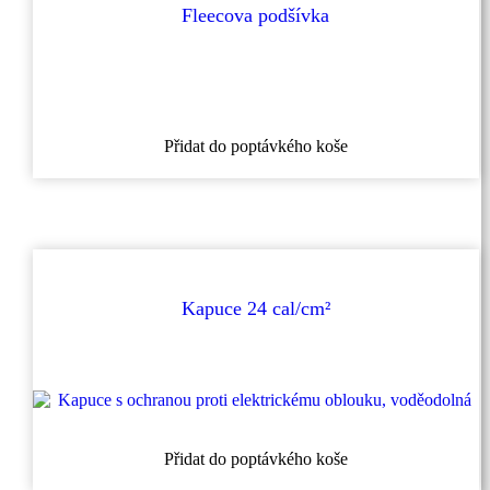
vybrat
Fleecova podšívka
na
stránce
produktu
Přidat do poptávkého koše
Kapuce 24 cal/cm²
Přidat do poptávkého koše