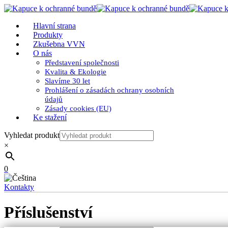
Hlavní strana
Produkty
Zkušebna VVN
O nás
Představení společnosti
Kvalita & Ekologie
Slavíme 30 let
Prohlášení o zásadách ochrany osobních
údajů
Zásady cookies (EU)
Ke stažení
Vyhledat produkt
×
0
Kontakty
Příslušenství