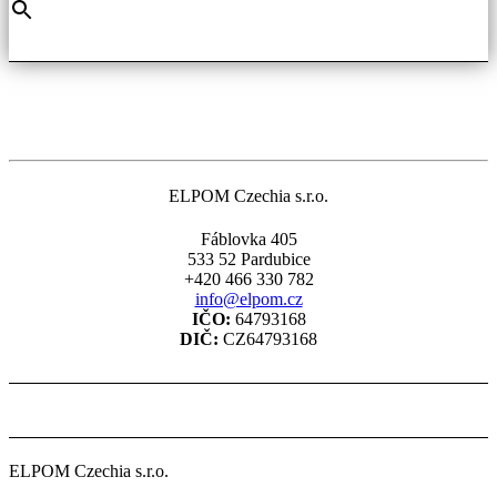
ELPOM Czechia s.r.o.
Fáblovka 405
533 52 Pardubice
+420 466 330 782
info@elpom.cz
IČO:
64793168
DIČ:
CZ64793168
ELPOM Czechia s.r.o.