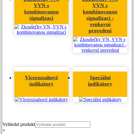
VVN s
VVN s
kombinovanou
kombinovanou
signalizací
signalizací -
venkovní
provedení
Vícerozsahové
Speciální
indikátory
indikátory
Vyhledat produkt
×