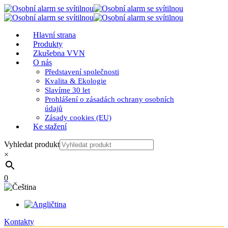
Hlavní strana
Produkty
Zkušebna VVN
O nás
Představení společnosti
Kvalita & Ekologie
Slavíme 30 let
Prohlášení o zásadách ochrany osobních
údajů
Zásady cookies (EU)
Ke stažení
Vyhledat produkt
×
0
Kontakty