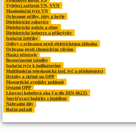
Pojistkové kleště VN
Vybíjecí zařízení VN, VVN
Manipulační tyče VN
Ochranné přilby, štíty a brýle
Dielektrické rukavice
Dielektrické galoše a obuv
Dielektrické koberce a přikrývky
Izolační žebříky
Oděvy s ochranou proti elektrickému oblouku
Ochrana proti chemickým vlivům
Hasicí přístroje
Bezpečnostní tabulky
Izolační tyče k indikátorům
Multifunkční teleskopická izol. tyč a příslušenství
Držáky a skříně na OPP
Magnetické zvedáky poklopů
Ostatní OPP
Lisovací kabelová oka Cu dle DIN 46235
Smršťovací bužírky s lepidlem
Náhradní díly
Ruční nářadí