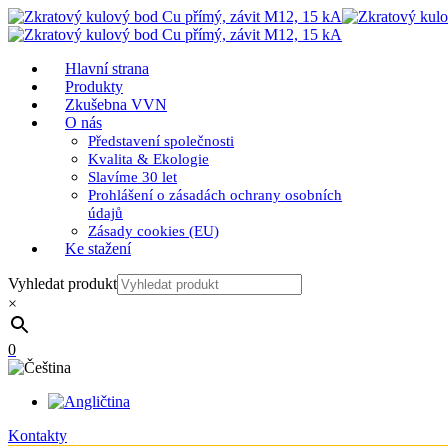
Hlavní strana
Produkty
Zkušebna VVN
O nás
Představení společnosti
Kvalita & Ekologie
Slavíme 30 let
Prohlášení o zásadách ochrany osobních
údajů
Zásady cookies (EU)
Ke stažení
Vyhledat produkt
×
0
Kontakty