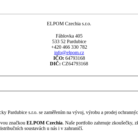
ELPOM Czechia s.r.o.
Fáblovka 405
533 52 Pardubice
+420 466 330 782
info@elpom.cz
IČO:
64793168
DIČ:
CZ64793168
y Pardubice s.r.o. se zaměřením na vývoj, výrobu a prodej ochrannýc
 novou značkou
ELPOM Czechia
. Naše portfolio zahrnuje zkoušečky, z
distribučních soustavách u nás i v zahraničí.