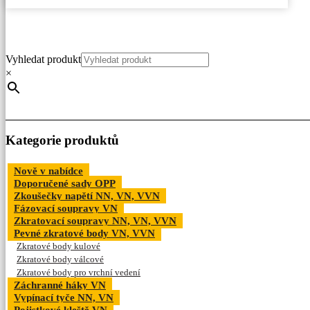
Vyhledat produkt
×
Kategorie produktů
Nově v nabídce
Doporučené sady OPP
Zkoušečky napětí NN, VN, VVN
Fázovací soupravy VN
Zkratovací soupravy NN, VN, VVN
Pevné zkratové body VN, VVN
Zkratové body kulové
Zkratové body válcové
Zkratové body pro vrchní vedení
Záchranné háky VN
Vypínací tyče NN, VN