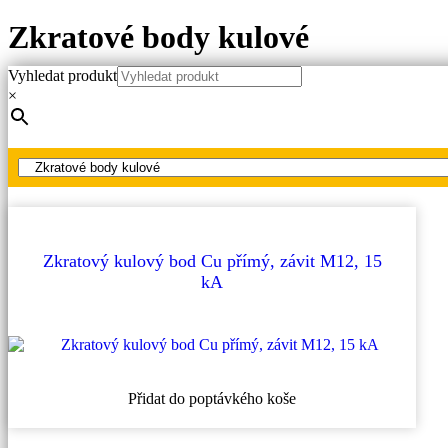
Zkratové body kulové
Vyhledat produkt
Hlavní strana
×
Produkty
Pevné zkratové body VN, VVN
Zkratové body kulové
Zkratový kulový bod Cu přímý, závit M12, 15
kA
Přidat do poptávkého koše