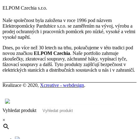
ELPOM Czechia s.r.o.
Naše společnost byla založena v roce 1996 pod názvem
Elektropomůcky Pardubice s.r.o. se zaměřením na vývoj, výrobu a
prodej ochranných i pracovních pomůcek pro nízké, vysoké a velmi
vysoké napětí.
Dnes, po více než 30 letech na trhu, pokračujeme v této tradici pod
novou značkou
ELPOM Czechia
. Naše portfolio zahrnuje
zkoušečky, zkratovací soupravy, záchranné háky, vypínací tyče,
fázovací soupravy a další. Tyto produkty zajišťují bezpečnost v
elektrických stanicích a distribučních soustavách u nás i v zahraničí.
Realizace © 2020,
Xcreative - webdesign
.
Kontakty
0
Vyhledat produkt
×