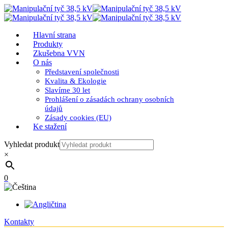
Hlavní strana
Produkty
Zkušebna VVN
O nás
Představení společnosti
Kvalita & Ekologie
Slavíme 30 let
Prohlášení o zásadách ochrany osobních
údajů
Zásady cookies (EU)
Ke stažení
Vyhledat produkt
×
0
Kontakty