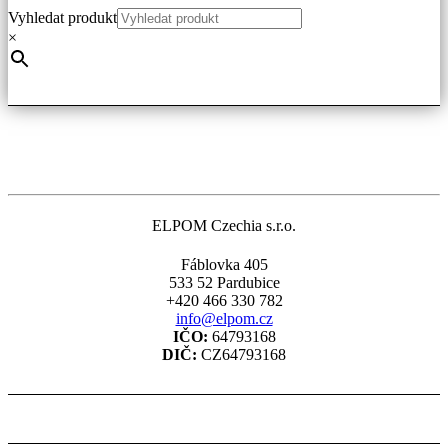
variant.
Vyhledat produkt
Možnosti
×
lze
vybrat
na
stránce
produktu
ELPOM Czechia s.r.o.
Fáblovka 405
533 52 Pardubice
+420 466 330 782
info@elpom.cz
IČO:
64793168
DIČ:
CZ64793168