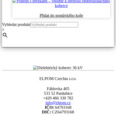
stránce
produktu
Přidat do poptávkého koše
Vyhledat produkt
×
ELPOM Czechia s.r.o.
Fáblovka 405
533 52 Pardubice
+420 466 330 782
info@elpom.cz
IČO:
64793168
DIČ:
CZ64793168