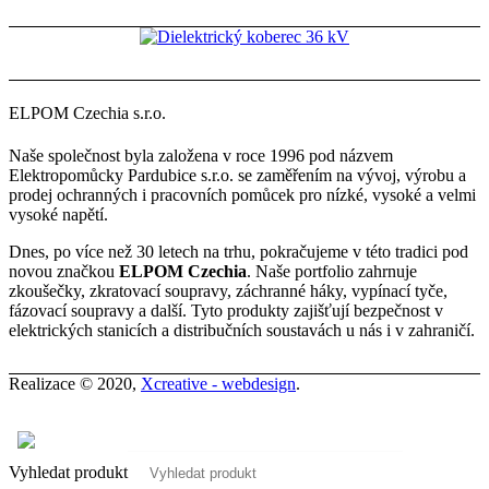
ELPOM Czechia s.r.o.
Naše společnost byla založena v roce 1996 pod názvem
Elektropomůcky Pardubice s.r.o. se zaměřením na vývoj, výrobu a
prodej ochranných i pracovních pomůcek pro nízké, vysoké a velmi
vysoké napětí.
Dnes, po více než 30 letech na trhu, pokračujeme v této tradici pod
novou značkou
ELPOM Czechia
. Naše portfolio zahrnuje
zkoušečky, zkratovací soupravy, záchranné háky, vypínací tyče,
fázovací soupravy a další. Tyto produkty zajišťují bezpečnost v
elektrických stanicích a distribučních soustavách u nás i v zahraničí.
Realizace © 2020,
Xcreative - webdesign
.
Kontakty
0
Vyhledat produkt