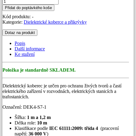
Dielektrický
koberec
Přidat do poptávkého koše
36
Kód produktu:
-
kV
Kategorie:
Dielektrické koberce a přikrývky
množství
Dotaz na produkt
Popis
Další informace
Ke stažení
Položka je standardně SKLADEM.
Dielektrický koberec je určen pro ochranu živých tvorů a častí
elektrického zařízení v rozvodnách, elektrických stanicích a
trafostanicích.
Označení: DEK4-S7-1
Šířka:
1 m a 1,2 m
Délka role:
10 m
Klasifikace podle
IEC 61111:2009: třída 4
(pracovní
napětí:
36 000 V
)