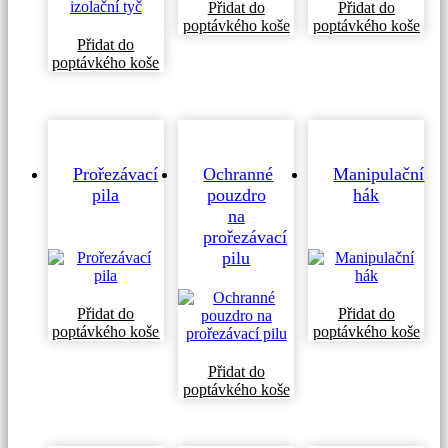
Přidat do
Přidat do
poptávkého koše
poptávkého koše
Přidat do
Tento
poptávkého koše
produkt
má
více
variant.
Možnosti
lze
Prořezávací
Ochranné
Manipulační
vybrat
pila
pouzdro
hák
na
na
stránce
prořezávací
produktu
pilu
Přidat do
Přidat do
poptávkého koše
poptávkého koše
Přidat do
poptávkého koše