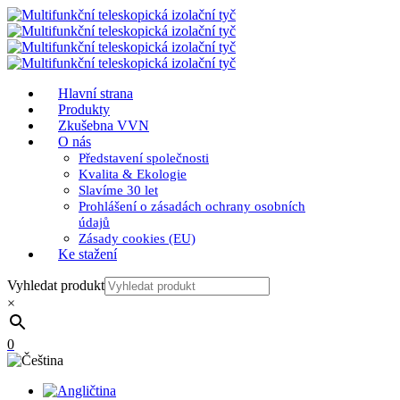
Hlavní strana
Produkty
Zkušebna VVN
O nás
Představení společnosti
Kvalita & Ekologie
Slavíme 30 let
Prohlášení o zásadách ochrany osobních
údajů
Zásady cookies (EU)
Ke stažení
Vyhledat produkt
×
0