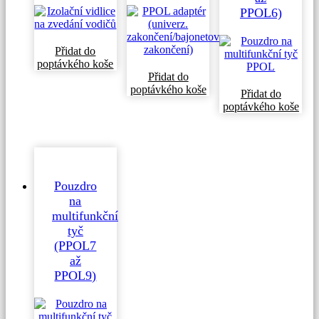
PPOL6)
Přidat do
poptávkého koše
Přidat do
poptávkého koše
Přidat do
poptávkého koše
Pouzdro
na
multifunkční
tyč
(PPOL7
až
PPOL9)