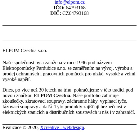
info@elpom.cz
IČO:
64793168
DIČ:
CZ64793168
ELPOM Czechia s.r.o.
Naše společnost byla založena v roce 1996 pod názvem
Elektropomůcky Pardubice s.r.o. se zaměřením na vývoj, výrobu a
prodej ochranných i pracovních pomůcek pro nízké, vysoké a velmi
vysoké napětí.
Dnes, po více než 30 letech na trhu, pokračujeme v této tradici pod
novou značkou
ELPOM Czechia
. Naše portfolio zahrnuje
zkoušečky, zkratovací soupravy, záchranné háky, vypínací tyče,
fázovací soupravy a další. Tyto produkty zajišťují bezpečnost v
elektrických stanicích a distribučních soustavách u nás i v zahraničí.
Realizace © 2020,
Xcreative - webdesign
.
Kontakty