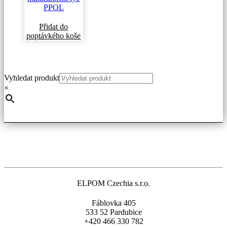
Přidat do
poptávkého koše
Vyhledat produkt
×
ELPOM Czechia s.r.o.
Fáblovka 405
533 52 Pardubice
+420 466 330 782