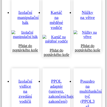
Izolační
Kartáč
Nůžky
manipulační
na
na větve
hák
měděné
vodiče
Přidat do
Přidat do
poptávkého koše
poptávkého koše
Přidat do
poptávkého koše
Izolační
PPOL
Pouzdro
vidlice
adaptér
na
na
(univerz.
multifunkční
zvedání
zakončení/bajonetové
tyč
vodičů
zakončení)
(PPOL3
až