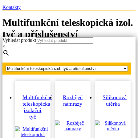
Kontakty
Multifunkční teleskopická izol.
tyč a příslušenství
Vyhledat produkt
×
Hlavní strana
Produkty
Multifunkční teleskopická izol. tyč a příslušenství
Multifunkční
Rozbíječ
Silikonová
teleskopická
námrazy
utěrka
izolační
tyč