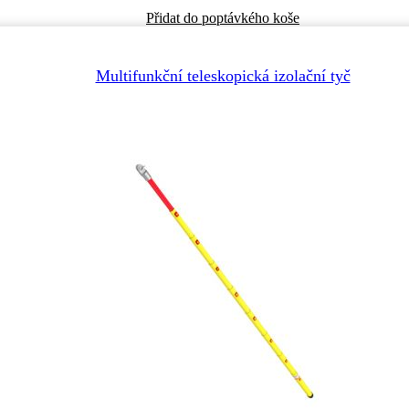
produktu
Přidat do poptávkého koše
Multifunkční teleskopická izolační tyč