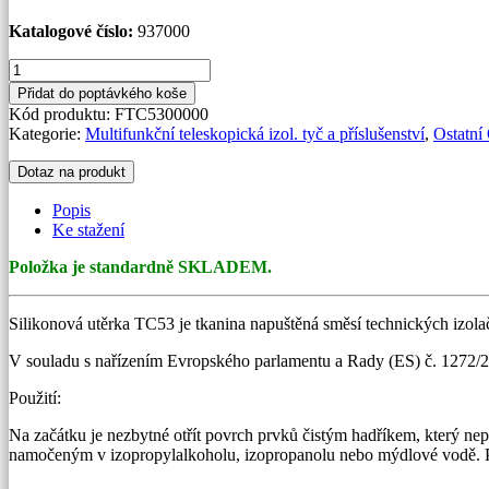
Katalogové číslo:
937000
Silikonová
utěrka
Přidat do poptávkého koše
množství
Kód produktu:
FTC5300000
Kategorie:
Multifunkční teleskopická izol. tyč a příslušenství
,
Ostatní
Dotaz na produkt
Popis
Ke stažení
Položka je standardně SKLADEM.
Silikonová utěrka TC53 je tkanina napuštěná směsí technických izolačn
V souladu s nařízením Evropského parlamentu a Rady (ES) č. 1272/200
Použití:
Na začátku je nezbytné otřít povrch prvků čistým hadříkem, který nep
namočeným v izopropylalkoholu, izopropanolu nebo mýdlové vodě. Po