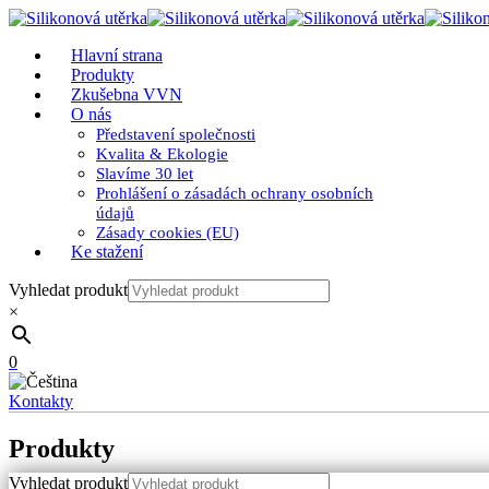
Hlavní strana
Produkty
Zkušebna VVN
O nás
Představení společnosti
Kvalita & Ekologie
Slavíme 30 let
Prohlášení o zásadách ochrany osobních
údajů
Zásady cookies (EU)
Ke stažení
Vyhledat produkt
×
0
Kontakty
Produkty
Vyhledat produkt