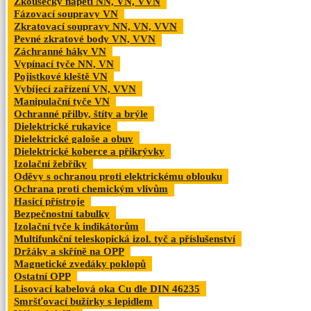
Zkoušečky napětí NN, VN, VVN
Fázovací soupravy VN
Zkratovací soupravy NN, VN, VVN
Pevné zkratové body VN, VVN
Záchranné háky VN
Vypínací tyče NN, VN
Pojistkové kleště VN
Vybíjecí zařízení VN, VVN
Manipulační tyče VN
Ochranné přilby, štíty a brýle
Dielektrické rukavice
Dielektrické galoše a obuv
Dielektrické koberce a přikrývky
Izolační žebříky
Oděvy s ochranou proti elektrickému oblouku
Ochrana proti chemickým vlivům
Hasicí přístroje
Bezpečnostní tabulky
Izolační tyče k indikátorům
Multifunkční teleskopická izol. tyč a příslušenství
Držáky a skříně na OPP
Magnetické zvedáky poklopů
Ostatní OPP
Lisovací kabelová oka Cu dle DIN 46235
Smršťovací bužírky s lepidlem