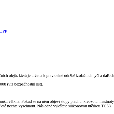
 OPP
ích olejů, která je určena k pravidelné údržbě izolačních tyčí a dalšíc
8 (viz bezpečnostní list).
ouští vlákna. Pokud se na něm objeví stopy prachu, kreozotu, mastnoty 
té nechte vyschnout. Následně vyleštěte silikonovou utěrkou TC53.