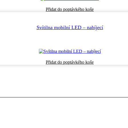
Přidat do poptávkého koše
Svítilna mobilní LED – nabíjecí
Přidat do poptávkého koše