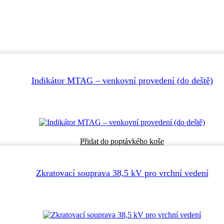
Indikátor MTAG – venkovní provedení (do deště)
Tento
Přidat do poptávkého koše
produkt
má
více
Zkratovací souprava 38,5 kV pro vrchní vedení
variant.
Možnosti
lze
vybrat
na
stránce