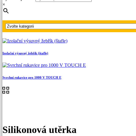
Hlavní strana
×
Produkty
Ostatní OPP
Silikonová utěrka
Izolační výsuvný žebřík (štafle)
Svrchní rukavice pro 1000 V TOUCH E
Silikonová utěrka