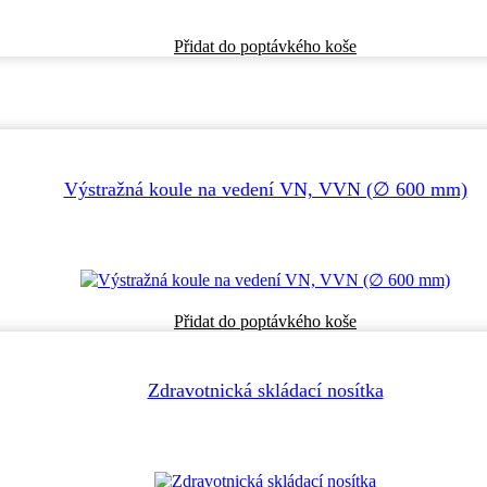
Tento
Přidat do poptávkého koše
produkt
má
více
variant.
Možnosti
lze
vybrat
Výstražná koule na vedení VN, VVN (∅ 600 mm)
na
stránce
produktu
Přidat do poptávkého koše
Zdravotnická skládací nosítka