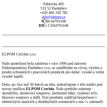
Fáblovka 405
533 52 Pardubice
+420 466 330 782
info@elpom.cz
IČO:
64793168
DIČ:
CZ64793168
ELPOM Czechia s.r.o.
Naše společnost byla založena v roce 1996 pod názvem
Elektropomůcky Pardubice s.r.o. se zaměřením na vývoj, výrobu a
prodej ochranných i pracovních pomůcek pro nízké, vysoké a velmi
vysoké napětí.
Dnes, po více než 30 letech na trhu, pokračujeme v této tradici pod
novou značkou
ELPOM Czechia
. Naše portfolio zahrnuje
zkoušečky, zkratovací soupravy, záchranné háky, vypínací tyče,
fázovací soupravy a další. Tyto produkty zajišťují bezpečnost v
elektrických stanicích a distribučních soustavách u nás i v zahraničí.