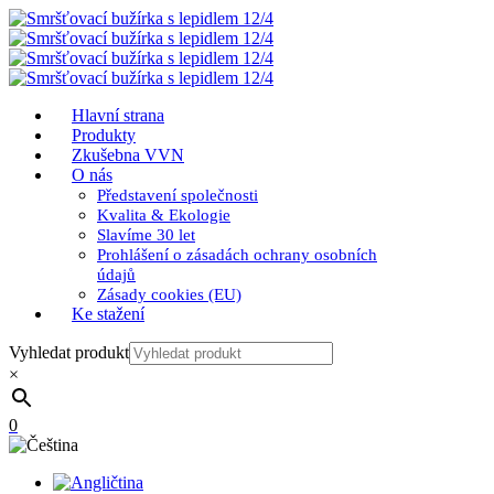
Hlavní strana
Produkty
Zkušebna VVN
O nás
Představení společnosti
Kvalita & Ekologie
Slavíme 30 let
Prohlášení o zásadách ochrany osobních
údajů
Zásady cookies (EU)
Ke stažení
Vyhledat produkt
×
0