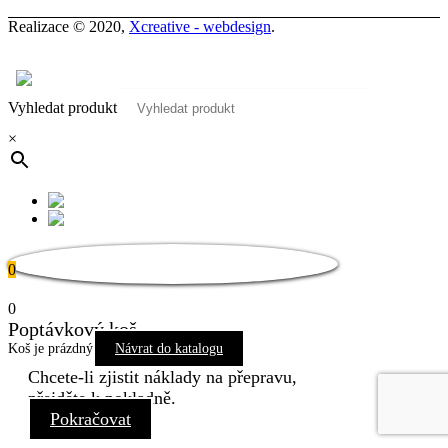
Realizace © 2020,
Xcreative - webdesign
.
Kontakty
0
Vyhledat produkt
×
0
0
Poptávkový koš
Koš je prázdný
Návrat do katalogu
Chcete-li zjistit náklady na přepravu,
přejděte k pokladně.
Pokračovat