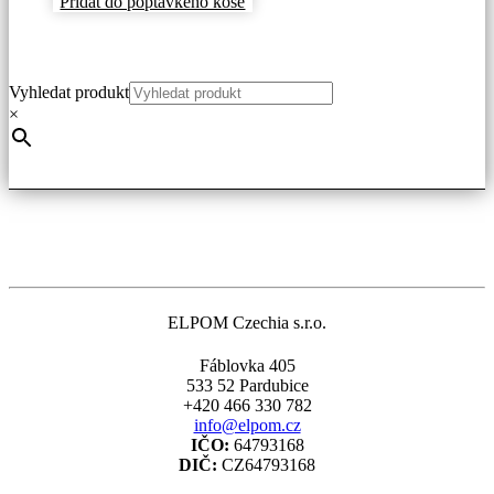
Přidat do poptávkého koše
Vyhledat produkt
×
ELPOM Czechia s.r.o.
Fáblovka 405
533 52 Pardubice
+420 466 330 782
info@elpom.cz
IČO:
64793168
DIČ:
CZ64793168