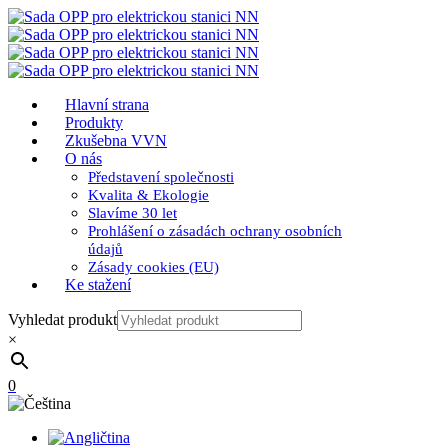
Hlavní strana
Produkty
Zkušebna VVN
O nás
Představení společnosti
Kvalita & Ekologie
Slavíme 30 let
Prohlášení o zásadách ochrany osobních
údajů
Zásady cookies (EU)
Ke stažení
Vyhledat produkt
×
0