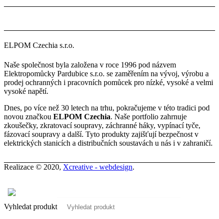
ELPOM Czechia s.r.o.
Naše společnost byla založena v roce 1996 pod názvem
Elektropomůcky Pardubice s.r.o. se zaměřením na vývoj, výrobu a
prodej ochranných i pracovních pomůcek pro nízké, vysoké a velmi
vysoké napětí.
Dnes, po více než 30 letech na trhu, pokračujeme v této tradici pod
novou značkou
ELPOM Czechia
. Naše portfolio zahrnuje
zkoušečky, zkratovací soupravy, záchranné háky, vypínací tyče,
fázovací soupravy a další. Tyto produkty zajišťují bezpečnost v
elektrických stanicích a distribučních soustavách u nás i v zahraničí.
Realizace © 2020,
Xcreative - webdesign
.
Kontakty
0
Vyhledat produkt