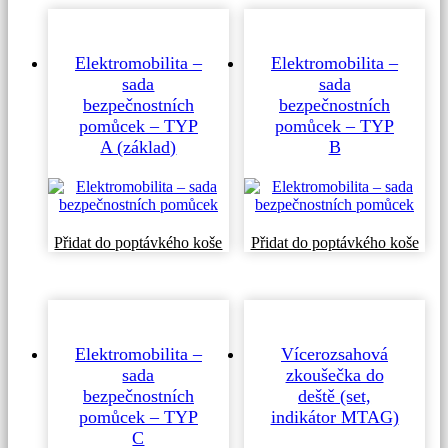
více
lze
varia
vybrat
Možn
na
lze
Elektromobilita –
Elektromobilita –
stránce
vybr
sada
sada
produktu
na
bezpečnostních
bezpečnostních
strá
pomůcek – TYP
pomůcek – TYP
prod
A (základ)
B
Přidat do poptávkého koše
Přidat do poptávkého koše
Elektromobilita –
Vícerozsahová
sada
zkoušečka do
bezpečnostních
deště (set,
pomůcek – TYP
indikátor MTAG)
C