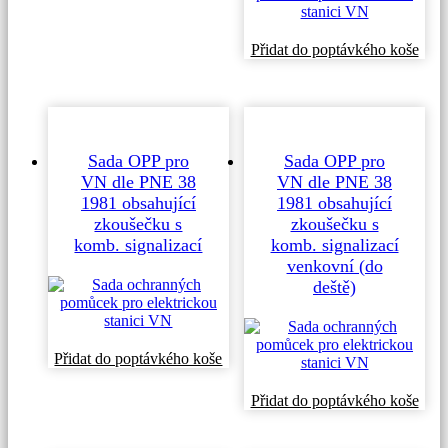
má
více
variant.
Tent
Přidat do poptávkého koše
Možnosti
prod
lze
má
vybrat
více
na
varia
stránce
Možn
produktu
lze
Sada OPP pro
Sada OPP pro
vybr
VN dle PNE 38
VN dle PNE 38
na
1981 obsahující
1981 obsahující
strá
zkoušečku s
zkoušečku s
prod
komb. signalizací
komb. signalizací
venkovní (do
deště)
Tento
Přidat do poptávkého koše
produkt
má
Tent
Přidat do poptávkého koše
více
prod
variant.
má
Možnosti