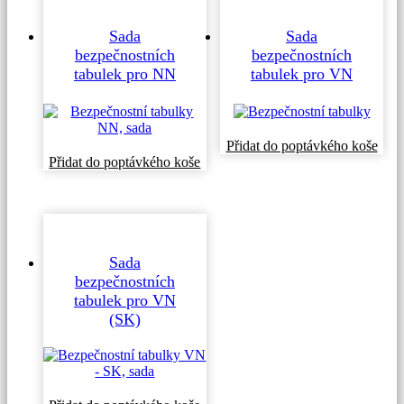
vybrat
na
Sada
Sada
stránce
bezpečnostních
bezpečnostních
produktu
tabulek pro NN
tabulek pro VN
Přidat do poptávkého koše
Přidat do poptávkého koše
Sada
bezpečnostních
tabulek pro VN
(SK)