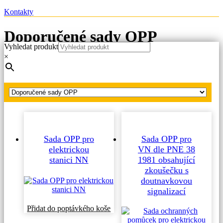
Kontakty
Doporučené sady OPP
Vyhledat produkt
×
Hlavní strana
Produkty
Doporučené sady OPP
Sada OPP pro
Sada OPP pro
elektrickou
VN dle PNE 38
stanici NN
1981 obsahující
zkoušečku s
doutnavkovou
signalizací
Tento
Přidat do poptávkého koše
produkt