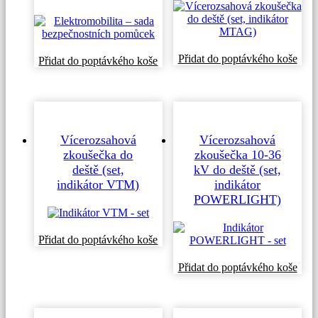
Tent
Přidat do poptávkého koše
Přidat do poptávkého koše
prod
má
více
varia
Možn
lze
Vícerozsahová
Vícerozsahová
vybr
zkoušečka do
zkoušečka 10-36
na
deště (set,
kV do deště (set,
strá
indikátor VTM)
indikátor
prod
POWERLIGHT)
Tento
Přidat do poptávkého koše
produkt
má
Přidat do poptávkého koše
více
variant.
Možnosti
lze