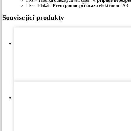
1 ks – Tabulka důležitých tel. čísel “
V případě nebezpečí
1 ks – Plakát “
První pomoc při úrazu elektřinou
” A3
Související produkty