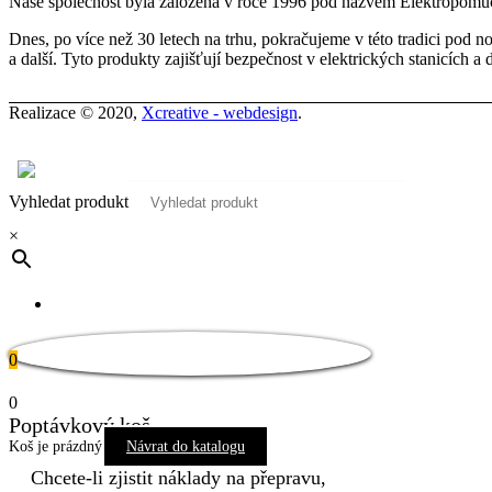
Naše společnost byla založena v roce 1996 pod názvem Elektropomůck
Dnes, po více než 30 letech na trhu, pokračujeme v této tradici pod
a další. Tyto produkty zajišťují bezpečnost v elektrických stanicích a 
Realizace © 2020,
Xcreative - webdesign
.
Kontakty
0
Vyhledat produkt
×
Pro tuto stránku není dostupný překlad
0
0
Poptávkový koš
Koš je prázdný
Návrat do katalogu
Chcete-li zjistit náklady na přepravu,