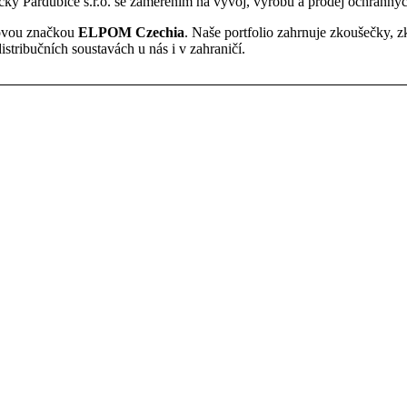
y Pardubice s.r.o. se zaměřením na vývoj, výrobu a prodej ochrannýc
 novou značkou
ELPOM Czechia
. Naše portfolio zahrnuje zkoušečky, z
distribučních soustavách u nás i v zahraničí.