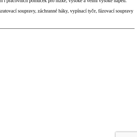
h i pracovních pomůcek pro nízké, vysoké a velmi vysoké napětí.
kratovací soupravy, záchranné háky, vypínací tyče, fázovací soupravy