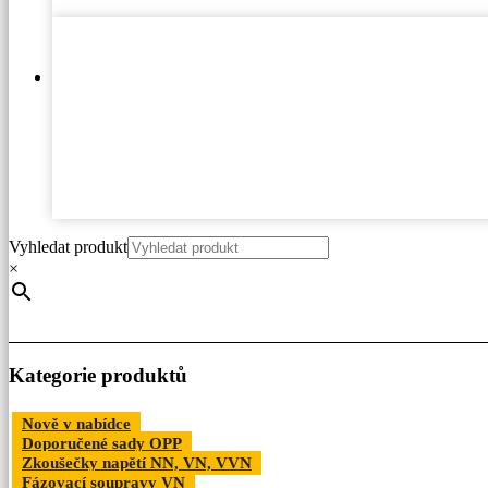
Vyhledat produkt
×
Kategorie produktů
Nově v nabídce
Doporučené sady OPP
Zkoušečky napětí NN, VN, VVN
Fázovací soupravy VN