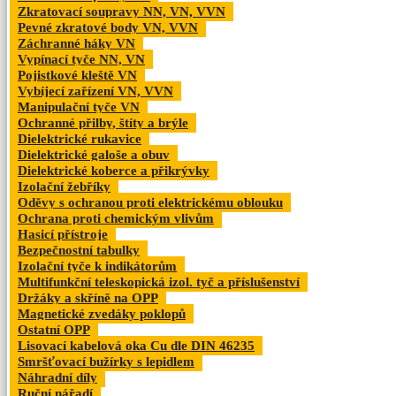
Zkratovací soupravy NN, VN, VVN
Pevné zkratové body VN, VVN
Záchranné háky VN
Vypínací tyče NN, VN
Pojistkové kleště VN
Vybíjecí zařízení VN, VVN
Manipulační tyče VN
Ochranné přilby, štíty a brýle
Dielektrické rukavice
Dielektrické galoše a obuv
Dielektrické koberce a přikrývky
Izolační žebříky
Oděvy s ochranou proti elektrickému oblouku
Ochrana proti chemickým vlivům
Hasicí přístroje
Bezpečnostní tabulky
Izolační tyče k indikátorům
Multifunkční teleskopická izol. tyč a příslušenství
Držáky a skříně na OPP
Magnetické zvedáky poklopů
Ostatní OPP
Lisovací kabelová oka Cu dle DIN 46235
Smršťovací bužírky s lepidlem
Náhradní díly
Ruční nářadí