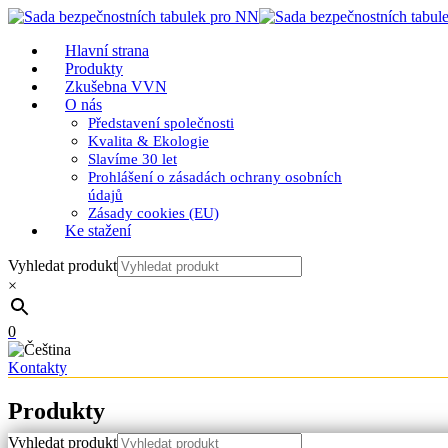
Hlavní strana
Produkty
Zkušebna VVN
O nás
Představení společnosti
Kvalita & Ekologie
Slavíme 30 let
Prohlášení o zásadách ochrany osobních
údajů
Zásady cookies (EU)
Ke stažení
Vyhledat produkt
×
0
Kontakty
Produkty
Vyhledat produkt