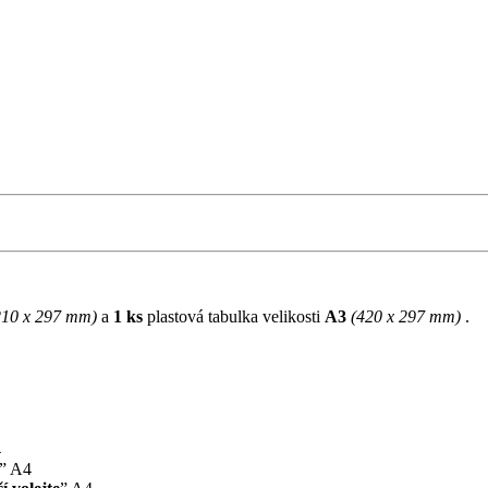
210 x 297 mm)
a
1 ks
plastová tabulka velikosti
A3
(420 x 297 mm)
.
4
” A4