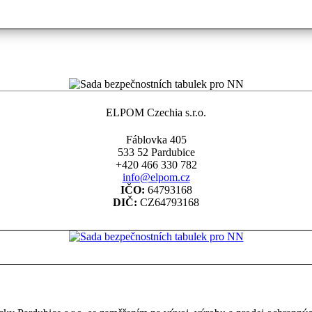
ELPOM Czechia s.r.o.
Fáblovka 405
533 52 Pardubice
+420 466 330 782
info@elpom.cz
IČO:
64793168
DIČ:
CZ64793168