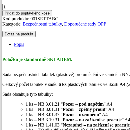
Sada
bezpečnostních
Přidat do poptávkého koše
tabulek
Kód produktu:
001SETTABC
pro
Kategorie:
Bezpečnostní tabulky
,
Doporučené sady OPP
NN
množství
Dotaz na produkt
Popis
Položka je standardně SKLADEM.
Sada bezpečnostních tabulek (plastové) pro umístění ve stanicích NN.
Celkový počet tabulek v sadě:
6 ks
plastových tabulek velikosti
A4
(
Sada obsahuje tyto tabulky:
1 ks – NB.3.01.21 “
Pozor – pod napětím
” A4
1 ks – NB.3.01.31 “
Pozor – zpětný proud
” A4
1 ks – NB.3.01.37 “
Pozor – uzemněno
” A4
1 ks – NB.3.19.31 “
Pozor – na zařízení se pracuje
” A
1 ks – NB.1.41.03 “
Nezapínej – na zařízení se pracuje