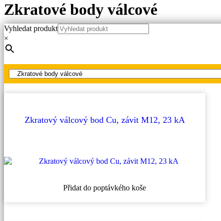
Zkratové body válcové
Vyhledat produkt
Hlavní strana
×
Produkty
Pevné zkratové body VN, VVN
Zkratové body válcové
Zkratový válcový bod Cu, závit M12, 23 kA
Přidat do poptávkého koše