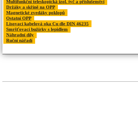
Multifunkční teleskopická izol. tyč a příslušenství
Držáky a skříně na OPP
Magnetické zvedáky poklopů
Ostatní OPP
Lisovací kabelová oka Cu dle DIN 46235
Smršťovací bužírky s lepidlem
Náhradní díly
Ruční nářadí