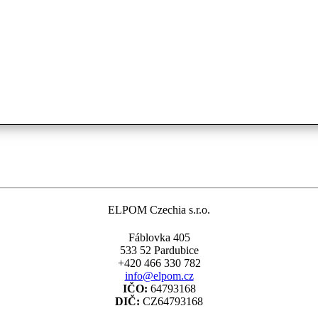
ELPOM Czechia s.r.o.
Fáblovka 405
533 52 Pardubice
+420 466 330 782
info@elpom.cz
IČO:
64793168
DIČ:
CZ64793168