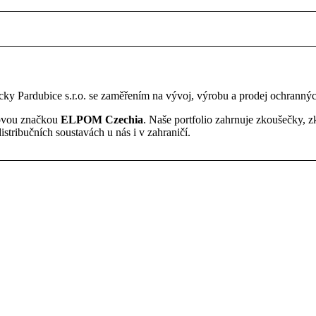
y Pardubice s.r.o. se zaměřením na vývoj, výrobu a prodej ochrannýc
 novou značkou
ELPOM Czechia
. Naše portfolio zahrnuje zkoušečky, z
distribučních soustavách u nás i v zahraničí.