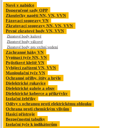
Nově v nabídce
Doporučené sady OPP
Zkoušečky napětí NN, VN, VVN
Fázovací soupravy VN
Zkratovací soupravy NN, VN, VVN
Pevné zkratové body VN, VVN
Zkratové body kulové
Zkratové body válcové
Zkratové body pro vrchní vedení
Záchranné háky VN
Vypínací tyče NN, VN
Pojistkové kleště VN
Vybíjecí zařízení VN, VVN
Manipulační tyče VN
Ochranné přilby, štíty a brýle
Dielektrické rukavice
Dielektrické galoše a obuv
Dielektrické koberce a přikrývky
Izolační žebříky
Oděvy s ochranou proti elektrickému oblouku
Ochrana proti chemickým vlivům
Hasicí přístroje
Bezpečnostní tabulky
Izolační tyče k indikátorům