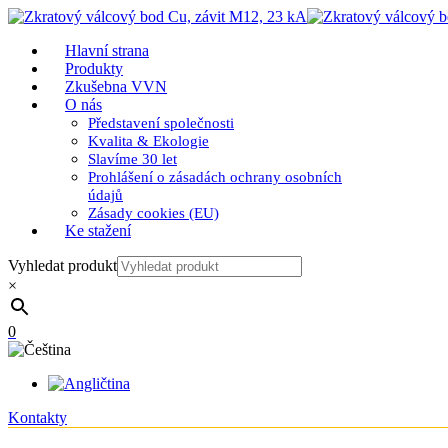
Hlavní strana
Produkty
Zkušebna VVN
O nás
Představení společnosti
Kvalita & Ekologie
Slavíme 30 let
Prohlášení o zásadách ochrany osobních
údajů
Zásady cookies (EU)
Ke stažení
Vyhledat produkt
×
0
Kontakty