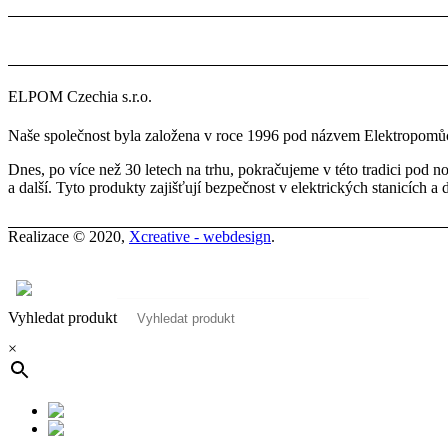
ELPOM Czechia s.r.o.
Naše společnost byla založena v roce 1996 pod názvem Elektropomůck
Dnes, po více než 30 letech na trhu, pokračujeme v této tradici pod
a další. Tyto produkty zajišťují bezpečnost v elektrických stanicích a 
Realizace © 2020,
Xcreative - webdesign
.
Kontakty
0
Vyhledat produkt
×