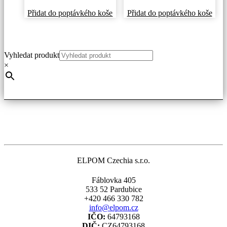
Přidat do poptávkého koše
Přidat do poptávkého koše
Vyhledat produkt
×
ELPOM Czechia s.r.o.
Fáblovka 405
533 52 Pardubice
+420 466 330 782
info@elpom.cz
IČO:
64793168
DIČ:
CZ64793168