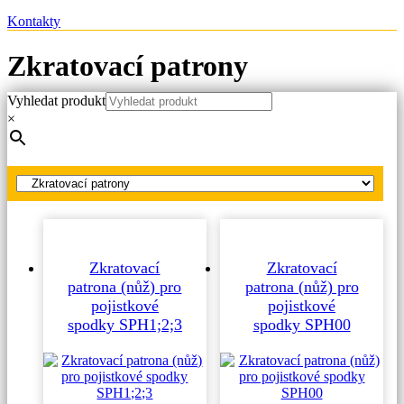
Kontakty
Zkratovací patrony
Vyhledat produkt
Hlavní strana
×
Produkty
Náhradní díly
Zkratovací patrony
Zkratovací
Zkratovací
patrona (nůž) pro
patrona (nůž) pro
pojistkové
pojistkové
spodky SPH1;2;3
spodky SPH00