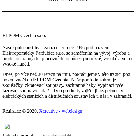
ELPOM Czechia s.r.o.
Naše společnost byla založena v roce 1996 pod názvem
Elektropomůcky Pardubice s.r.o. se zaměřením na vývoj, výrobu a
prodej ochranných i pracovních pomůcek pro nízké, vysoké a velmi
vysoké napětí.
Dnes, po více než 30 letech na trhu, pokračujeme v této tradici pod
novou značkou
ELPOM Czechia
. Naše portfolio zahrnuje
zkoušečky, zkratovací soupravy, záchranné háky, vypínací tyče,
fázovací soupravy a další. Tyto produkty zajišťují bezpečnost v
elektrických stanicích a distribučních soustavách u nás i v zahraničí.
Realizace © 2020,
Xcreative - webdesign
.
Kontakty
0
Vyhledat produkt