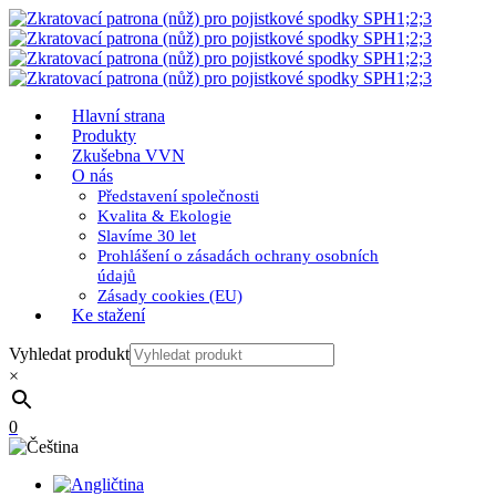
Hlavní strana
Produkty
Zkušebna VVN
O nás
Představení společnosti
Kvalita & Ekologie
Slavíme 30 let
Prohlášení o zásadách ochrany osobních
údajů
Zásady cookies (EU)
Ke stažení
Vyhledat produkt
×
0