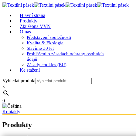
Hlavní strana
Produkty
Zkušebna VVN
O nás
Představení společnosti
Kvalita & Ekologie
Slavíme 30 let
Prohlášení o zásadách ochrany osobních
údajů
Zásady cookies (EU)
Ke stažení
Vyhledat produkt
×
0
Kontakty
Produkty