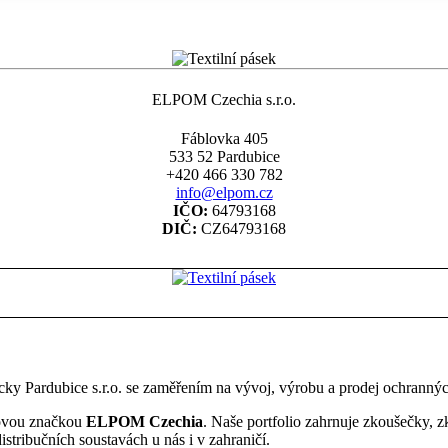
ELPOM Czechia s.r.o.
Fáblovka 405
533 52 Pardubice
+420 466 330 782
info@elpom.cz
IČO:
64793168
DIČ:
CZ64793168
y Pardubice s.r.o. se zaměřením na vývoj, výrobu a prodej ochrannýc
 novou značkou
ELPOM Czechia
. Naše portfolio zahrnuje zkoušečky, z
distribučních soustavách u nás i v zahraničí.