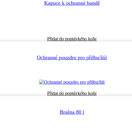
Kapuce k ochranné bundě
Tento
Přidat do poptávkého koše
produkt
má
více
Ochranné pouzdro pro přilbu/štít
variant.
Možnosti
lze
vybrat
na
stránce
produktu
Přidat do poptávkého koše
Brašna 80 l