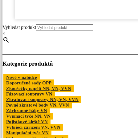
Vyhledat produkt
×
Kategorie produktů
Nově v nabídce
Doporučené sady OPP
Zkoušečky napětí NN, VN, VVN
Fázovací soupravy VN
Zkratovací soupravy NN, VN, VVN
Pevné zkratové body VN, VVN
Záchranné háky VN
Vypínací tyče NN, VN
Pojistkové kleště VN
Vybíjecí zařízení VN, VVN
Manipulační tyče VN