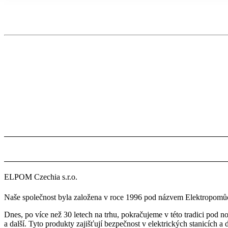
ELPOM Czechia s.r.o.
Naše společnost byla založena v roce 1996 pod názvem Elektropomůck
Dnes, po více než 30 letech na trhu, pokračujeme v této tradici pod
a další. Tyto produkty zajišťují bezpečnost v elektrických stanicích a 