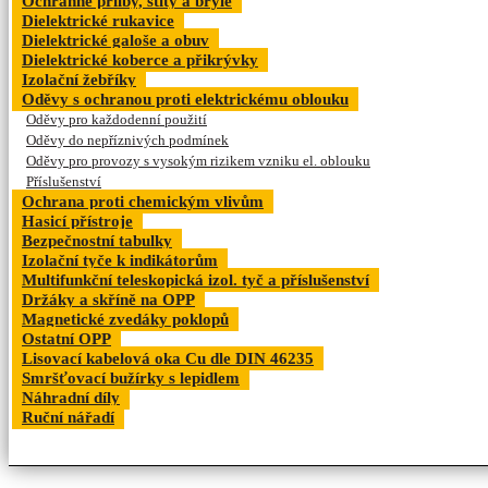
Ochranné přilby, štíty a brýle
Dielektrické rukavice
Dielektrické galoše a obuv
Dielektrické koberce a přikrývky
Izolační žebříky
Oděvy s ochranou proti elektrickému oblouku
Oděvy pro každodenní použití
Oděvy do nepříznivých podmínek
Oděvy pro provozy s vysokým rizikem vzniku el. oblouku
Příslušenství
Ochrana proti chemickým vlivům
Hasicí přístroje
Bezpečnostní tabulky
Izolační tyče k indikátorům
Multifunkční teleskopická izol. tyč a příslušenství
Držáky a skříně na OPP
Magnetické zvedáky poklopů
Ostatní OPP
Lisovací kabelová oka Cu dle DIN 46235
Smršťovací bužírky s lepidlem
Náhradní díly
Ruční nářadí