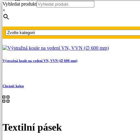
Hlavní strana
Vyhledat produkt
Produkty
×
Oděvy s ochranou proti elektrickému oblouku
Příslušenství
Textilní pásek
Výstražná koule na vedení VN, VVN (∅ 600 mm)
Chránič kolen
Textilní pásek