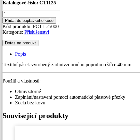
Katalogové číslo: CTI125
Textilní
pásek
Přidat do poptávkého koše
množství
Kód produktu:
FCTI125000
Kategorie:
Příslušenství
Dotaz na produkt
Popis
Textilní pásek vyrobený z ohnivzdorného popruhu o šířce 40 mm.
Použití a vlastnosti:
Ohnivzdorné
Zapínání/nastavení pomocí automatické plastové přezky
Zcela bez kovu
Související produkty