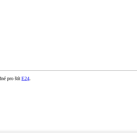
né pro štít
E24
.