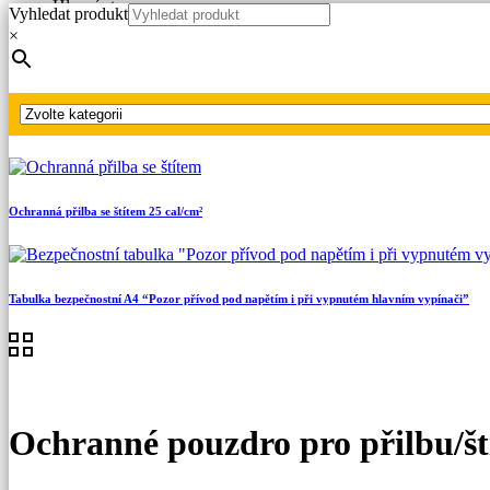
Hlavní strana
Vyhledat produkt
Produkty
×
Oděvy s ochranou proti elektrickému oblouku
Příslušenství
Ochranné pouzdro pro přilbu/štít
Ochranná přilba se štítem 25 cal/cm²
Tabulka bezpečnostní A4 “Pozor přívod pod napětím i při vypnutém hlavním vypínači”
Ochranné pouzdro pro přilbu/št