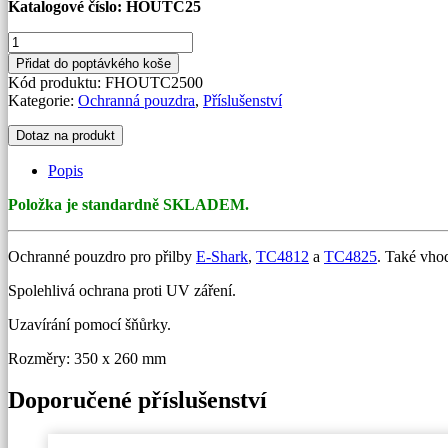
Katalogové číslo: HOUTC25
Ochranné
pouzdro
Přidat do poptávkého koše
pro
Kód produktu:
FHOUTC2500
přilbu/
Kategorie:
Ochranná pouzdra
,
Příslušenství
štít
množství
Dotaz na produkt
Popis
Položka je standardně SKLADEM.
Ochranné pouzdro pro přilby
E-Shark
,
TC4812
a
TC4825
. Také vhod
Spolehlivá ochrana proti UV záření.
Uzavírání pomocí šňůrky.
Rozměry: 350 x 260 mm
Doporučené příslušenství