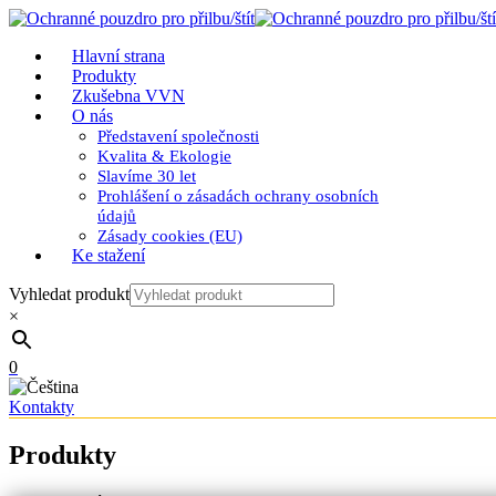
Hlavní strana
Produkty
Zkušebna VVN
O nás
Představení společnosti
Kvalita & Ekologie
Slavíme 30 let
Prohlášení o zásadách ochrany osobních
údajů
Zásady cookies (EU)
Ke stažení
Vyhledat produkt
×
0
Kontakty
Produkty