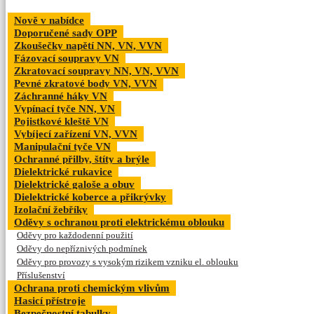
Nově v nabídce
Doporučené sady OPP
Zkoušečky napětí NN, VN, VVN
Fázovací soupravy VN
Zkratovací soupravy NN, VN, VVN
Pevné zkratové body VN, VVN
Záchranné háky VN
Vypínací tyče NN, VN
Pojistkové kleště VN
Vybíjecí zařízení VN, VVN
Manipulační tyče VN
Ochranné přilby, štíty a brýle
Dielektrické rukavice
Dielektrické galoše a obuv
Dielektrické koberce a přikrývky
Izolační žebříky
Oděvy s ochranou proti elektrickému oblouku
Oděvy pro každodenní použití
Oděvy do nepříznivých podmínek
Oděvy pro provozy s vysokým rizikem vzniku el. oblouku
Příslušenství
Ochrana proti chemickým vlivům
Hasicí přístroje
Bezpečnostní tabulky