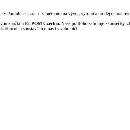
y Pardubice s.r.o. se zaměřením na vývoj, výrobu a prodej ochrannýc
 novou značkou
ELPOM Czechia
. Naše portfolio zahrnuje zkoušečky, z
distribučních soustavách u nás i v zahraničí.