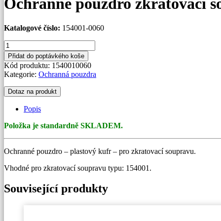
Ochranné pouzdro zkratovací s
Katalogové číslo:
154001-0060
Ochranné
pouzdro
Přidat do poptávkého koše
zkratovací
Kód produktu:
1540010060
soupravy
Kategorie:
Ochranná pouzdra
154001
množství
Dotaz na produkt
Popis
Položka je standardně SKLADEM.
Ochranné pouzdro – plastový kufr – pro zkratovací soupravu.
Vhodné pro zkratovací soupravu typu: 154001.
Související produkty