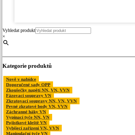
Vyhledat produkt
×
Kategorie produktů
Nově v nabídce
Doporučené sady OPP
Zkoušečky napětí NN, VN, VVN
Fázovací soupravy VN
Zkratovací soupravy NN, VN, VVN
Pevné zkratové body VN, VVN
Záchranné háky VN
Vypínací tyče NN, VN
Pojistkové kleště VN
Vybíjecí zařízení VN, VVN
Manipulační tyče VN