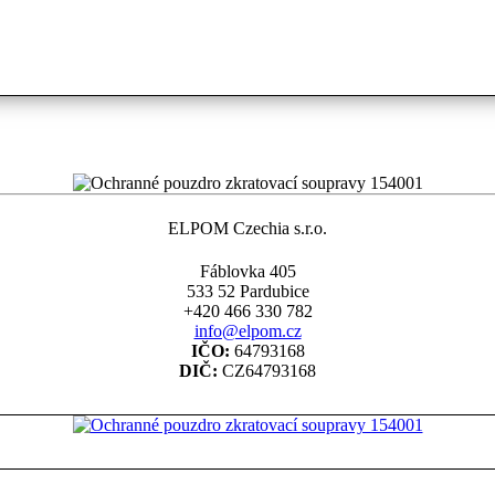
ELPOM Czechia s.r.o.
Fáblovka 405
533 52 Pardubice
+420 466 330 782
info@elpom.cz
IČO:
64793168
DIČ:
CZ64793168