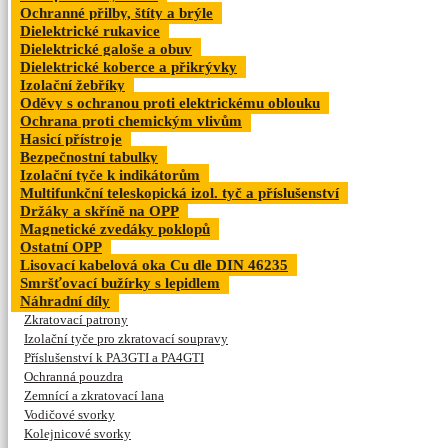
Ochranné přilby, štíty a brýle
Dielektrické rukavice
Dielektrické galoše a obuv
Dielektrické koberce a přikrývky
Izolační žebříky
Oděvy s ochranou proti elektrickému oblouku
Ochrana proti chemickým vlivům
Hasicí přístroje
Bezpečnostní tabulky
Izolační tyče k indikátorům
Multifunkční teleskopická izol. tyč a příslušenství
Držáky a skříně na OPP
Magnetické zvedáky poklopů
Ostatní OPP
Lisovací kabelová oka Cu dle DIN 46235
Smršťovací bužírky s lepidlem
Náhradní díly
Zkratovací patrony
Izolační tyče pro zkratovací soupravy
Příslušenství k PA3GTI a PA4GTI
Ochranná pouzdra
Zemnící a zkratovací lana
Vodičové svorky
Kolejnicové svorky