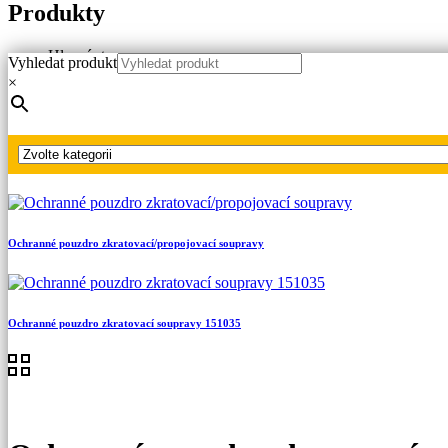
Produkty
Hlavní strana
Vyhledat produkt
Produkty
×
Náhradní díly
Ochranná pouzdra
Ochranné pouzdro zkratovací soupravy 154001
Ochranné pouzdro zkratovací/propojovací soupravy
Ochranné pouzdro zkratovací soupravy 151035