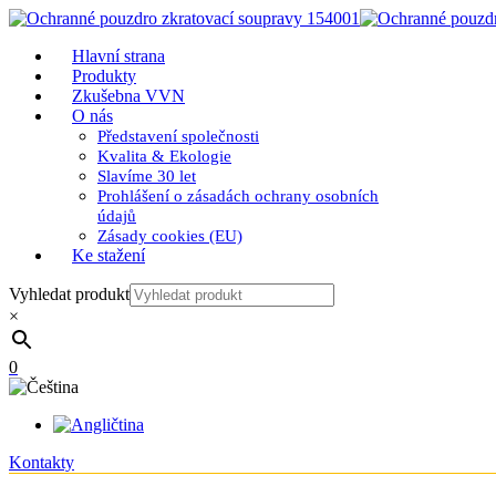
Hlavní strana
Produkty
Zkušebna VVN
O nás
Představení společnosti
Kvalita & Ekologie
Slavíme 30 let
Prohlášení o zásadách ochrany osobních
údajů
Zásady cookies (EU)
Ke stažení
Vyhledat produkt
×
0
Kontakty