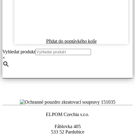
Přidat do poptávkého koše
Vyhledat produkt
×
ELPOM Czechia s.r.o.
Fáblovka 405
533 52 Pardubice