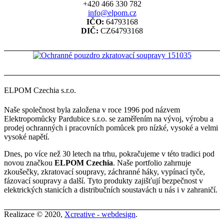
+420 466 330 782
info@elpom.cz
IČO:
64793168
DIČ:
CZ64793168
ELPOM Czechia s.r.o.
Naše společnost byla založena v roce 1996 pod názvem
Elektropomůcky Pardubice s.r.o. se zaměřením na vývoj, výrobu a
prodej ochranných i pracovních pomůcek pro nízké, vysoké a velmi
vysoké napětí.
Dnes, po více než 30 letech na trhu, pokračujeme v této tradici pod
novou značkou
ELPOM Czechia
. Naše portfolio zahrnuje
zkoušečky, zkratovací soupravy, záchranné háky, vypínací tyče,
fázovací soupravy a další. Tyto produkty zajišťují bezpečnost v
elektrických stanicích a distribučních soustavách u nás i v zahraničí.
Realizace © 2020,
Xcreative - webdesign
.