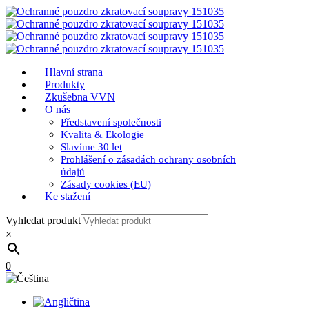
Hlavní strana
Produkty
Zkušebna VVN
O nás
Představení společnosti
Kvalita & Ekologie
Slavíme 30 let
Prohlášení o zásadách ochrany osobních
údajů
Zásady cookies (EU)
Ke stažení
Vyhledat produkt
×
0