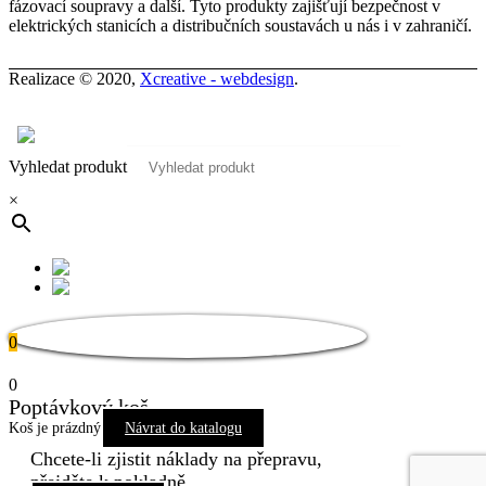
fázovací soupravy a další. Tyto produkty zajišťují bezpečnost v
elektrických stanicích a distribučních soustavách u nás i v zahraničí.
Realizace © 2020,
Xcreative - webdesign
.
Kontakty
0
Vyhledat produkt
×
0
0
Poptávkový koš
Koš je prázdný
Návrat do katalogu
Chcete-li zjistit náklady na přepravu,
přejděte k pokladně.