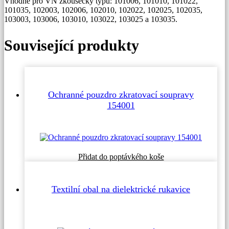
Vhodné pro VN zkoušečky typu: 101006, 101010, 101022,
101035, 102003, 102006, 102010, 102022, 102025, 102035,
103003, 103006, 103010, 103022, 103025 a 103035.
Související produkty
Ochranné pouzdro zkratovací soupravy
154001
Přidat do poptávkého koše
Textilní obal na dielektrické rukavice