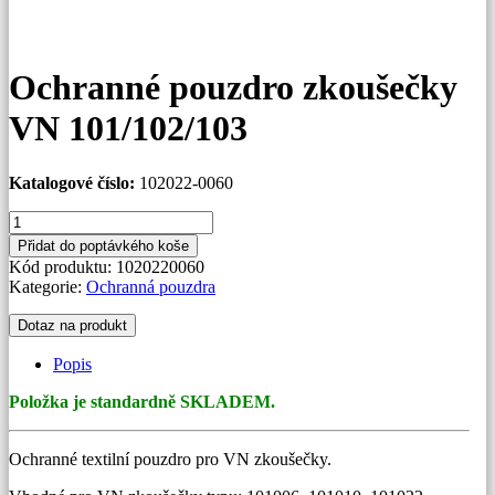
Ochranné pouzdro zkoušečky
VN 101/102/103
Katalogové číslo:
102022-0060
Ochranné
pouzdro
Přidat do poptávkého koše
zkoušečky
Kód produktu:
1020220060
VN
Kategorie:
Ochranná pouzdra
101/102/103
množství
Dotaz na produkt
Popis
Položka je standardně SKLADEM.
Ochranné textilní pouzdro pro VN zkoušečky.