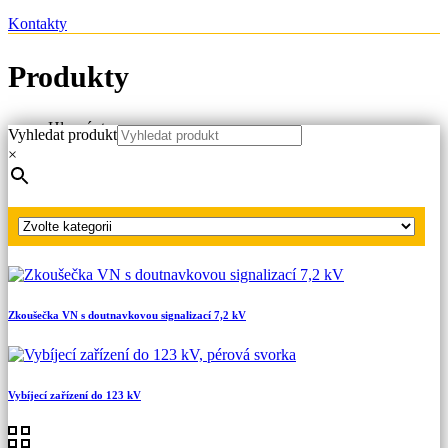
Kontakty
Produkty
Hlavní strana
Vyhledat produkt
Produkty
×
Náhradní díly
Ochranná pouzdra
Ochranné pouzdro zkoušečky VN 101/102/103
Zkoušečka VN s doutnavkovou signalizací 7,2 kV
Vybíjecí zařízení do 123 kV