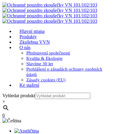
Hlavní strana
Produkty
Zkušebna VVN
O nás
Představení společnosti
Kvalita & Ekologie
Slavíme 30 let
Prohlášení o zásadách ochrany osobních
údajů
Zásady cookies (EU)
Ke stažení
Vyhledat produkt
×
0