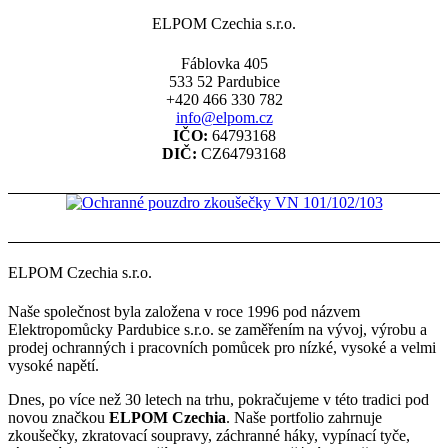
ELPOM Czechia s.r.o.
Fáblovka 405
533 52 Pardubice
+420 466 330 782
info@elpom.cz
IČO:
64793168
DIČ:
CZ64793168
ELPOM Czechia s.r.o.
Naše společnost byla založena v roce 1996 pod názvem
Elektropomůcky Pardubice s.r.o. se zaměřením na vývoj, výrobu a
prodej ochranných i pracovních pomůcek pro nízké, vysoké a velmi
vysoké napětí.
Dnes, po více než 30 letech na trhu, pokračujeme v této tradici pod
novou značkou
ELPOM Czechia
. Naše portfolio zahrnuje
zkoušečky, zkratovací soupravy, záchranné háky, vypínací tyče,