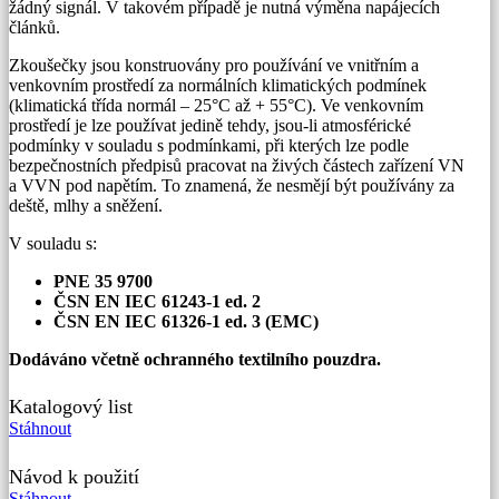
žádný signál. V takovém případě je nutná výměna napájecích
článků.
Zkoušečky jsou konstruovány pro používání ve vnitřním a
venkovním prostředí za normálních klimatických podmínek
(klimatická třída normál – 25°C až + 55°C). Ve venkovním
prostředí je lze používat jedině tehdy, jsou-li atmosférické
podmínky v souladu s podmínkami, při kterých lze podle
bezpečnostních předpisů pracovat na živých částech zařízení VN
a VVN pod napětím. To znamená, že nesmějí být používány za
deště, mlhy a sněžení.
V souladu s:
PNE 35 9700
ČSN EN IEC 61243-1 ed. 2
ČSN EN IEC 61326-1 ed. 3 (EMC)
Dodáváno včetně ochranného textilního pouzdra.
Katalogový list
Stáhnout
Návod k použití
Stáhnout