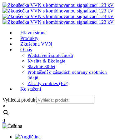
Hlavní strana
Produkty
Zkušebna VVN
O nás
Představení společnosti
Kvalita & Ekologie
Slavíme 30 let
Prohlášení o zásadách ochrany osobních
údajů
Zásady cookies (EU)
Ke stažení
Vyhledat produkt
×
0