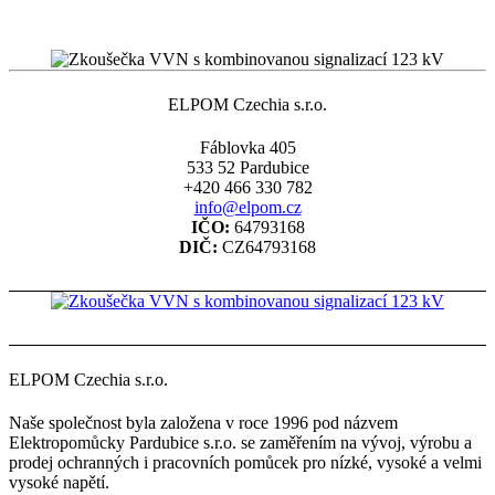
ELPOM Czechia s.r.o.
Fáblovka 405
533 52 Pardubice
+420 466 330 782
info@elpom.cz
IČO:
64793168
DIČ:
CZ64793168
ELPOM Czechia s.r.o.
Naše společnost byla založena v roce 1996 pod názvem
Elektropomůcky Pardubice s.r.o. se zaměřením na vývoj, výrobu a
prodej ochranných i pracovních pomůcek pro nízké, vysoké a velmi
vysoké napětí.