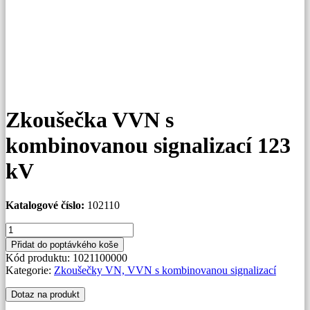
Zkoušečka VVN s
kombinovanou signalizací 123
kV
Katalogové číslo:
102110
Zkoušečka
VVN
Přidat do poptávkého koše
s
Kód produktu:
1021100000
kombinovanou
Kategorie:
Zkoušečky VN, VVN s kombinovanou signalizací
signalizací
123
Dotaz na produkt
kV