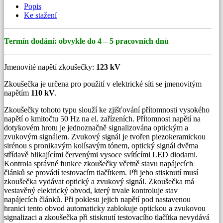
množství
Popis
Ke stažení
Termín dodání: obvykle do 4 – 5 pracovních dnů
Jmenovité napětí zkoušečky:
123 kV
Zkoušečka je určena pro použití v elektrické síti se jmenovitým
napětím
110 kV
.
Zkoušečky tohoto typu slouží ke zjišťování přítomnosti vysokého
napětí o kmitočtu 50 Hz na el. zařízeních. Přítomnost napětí na
dotykovém hrotu je jednoznačně signalizována optickým a
zvukovým signálem. Zvukový signál je tvořen piezokeramickou
sirénou s pronikavým kolísavým tónem, optický signál dvěma
střídavě blikajícími červenými vysoce svítícími LED diodami.
Kontrola správné funkce zkoušečky včetně stavu napájecích
článků se provádí testovacím tlačítkem. Při jeho stisknutí musí
zkoušečka vydávat optický a zvukový signál. Zkoušečka má
vestavěný elektrický obvod, který trvale kontroluje stav
napájecích článků. Při poklesu jejich napětí pod nastavenou
hranici tento obvod automaticky zablokuje optickou a zvukovou
signalizaci a zkoušečka při stisknutí testovacího tlačítka nevydává