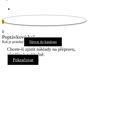
Pro tuto stránku není dostupný překlad
0
0
Poptávkový koš
Koš je prázdný
Návrat do katalogu
Chcete-li zjistit náklady na přepravu,
přejděte k pokladně.
Pokračovat