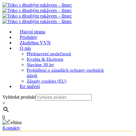
Hlavní strana
Produkty
Zkušebna VVN
O nás
Představení společnosti
Kvalita & Ekologie
Slavíme 30 let
Prohlášení o zásadách ochrany osobních
údajů
Zásady cookies (EU)
Ke stažení
Vyhledat produkt
×
0
Kontakty