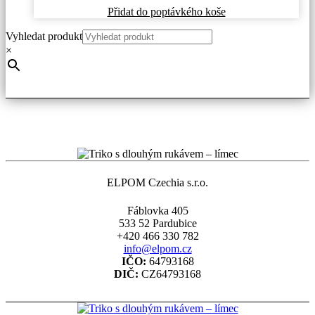
Přidat do poptávkého koše
Vyhledat produkt
×
ELPOM Czechia s.r.o.
Fáblovka 405
533 52 Pardubice
+420 466 330 782
info@elpom.cz
IČO:
64793168
DIČ:
CZ64793168