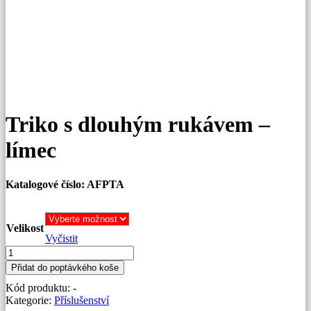
Triko s dlouhým rukávem –
límec
Katalogové číslo: AFPTA
Velikost
Vyčistit
Triko
s
Přidat do poptávkého koše
dlouhým
Kód produktu:
-
rukávem
Kategorie:
Příslušenství
-