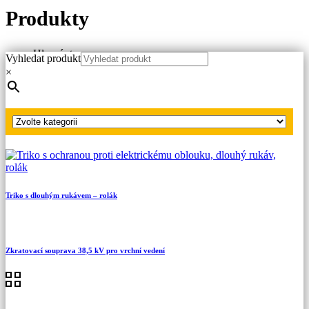
Produkty
Hlavní strana
Vyhledat produkt
Produkty
×
Oděvy s ochranou proti elektrickému oblouku
Příslušenství
Triko s dlouhým rukávem – límec
Triko s dlouhým rukávem – rolák
Zkratovací souprava 38,5 kV pro vrchní vedení