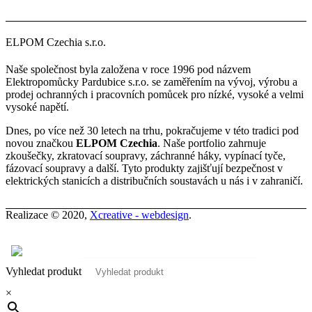
ELPOM Czechia s.r.o.
Naše společnost byla založena v roce 1996 pod názvem
Elektropomůcky Pardubice s.r.o. se zaměřením na vývoj, výrobu a
prodej ochranných i pracovních pomůcek pro nízké, vysoké a velmi
vysoké napětí.
Dnes, po více než 30 letech na trhu, pokračujeme v této tradici pod
novou značkou
ELPOM Czechia
. Naše portfolio zahrnuje
zkoušečky, zkratovací soupravy, záchranné háky, vypínací tyče,
fázovací soupravy a další. Tyto produkty zajišťují bezpečnost v
elektrických stanicích a distribučních soustavách u nás i v zahraničí.
Realizace © 2020,
Xcreative - webdesign
.
Kontakty
0
Vyhledat produkt
×