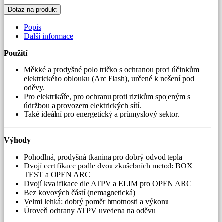
límec
Dotaz na produkt
množství
Popis
Další informace
Použití
Měkké a prodyšné polo tričko s ochranou proti účinkům
elektrického oblouku (Arc Flash), určené k nošení pod
oděvy.
Pro elektrikáře, pro ochranu proti rizikům spojeným s
údržbou a provozem elektrických sítí.
Také ideální pro energetický a průmyslový sektor.
Výhody
Pohodlná, prodyšná tkanina pro dobrý odvod tepla
Dvojí certifikace podle dvou zkušebních metod: BOX
TEST a OPEN ARC
Dvojí kvalifikace dle ATPV a ELIM pro OPEN ARC
Bez kovových částí (nemagnetická)
Velmi lehká: dobrý poměr hmotnosti a výkonu
Úroveň ochrany ATPV uvedena na oděvu