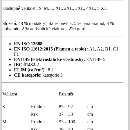
Dostupné velikosti: S, M, L, XL, 2XL, 3XL, 4XL, 5 XL
Složení: 48 % modakryl, 42 % bavlna, 5 % para-aramid, 3 %
polyamid, 2 % antistatické vlákno – 250 g/m²
EN ISO 13688
EN ISO 11612:2015 (Plamen a teplo)
: A1, A2, B1, C1,
F1
EN1149 (Elektrostatické vlastnosti)
: EN1149-5
IEC 61482-2
ELIM (cal/cm²)
: 8.2
CE kategorie
: kategorie 3
Velikost
Rozměr
S
Hrudník
85 – 92
cm
Krk
37 – 38
cm
M
Hrudník
93 – 100
cm
Krk
39 – 40
cm