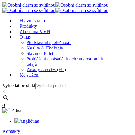
Hlavní strana
Produkty
Zkušebna VVN
O nás
Představení společnosti
Kvalita & Ekologie
Slavíme 30 let
Prohlášení o zásadách ochrany osobních
údajů
Zásady cookies (EU)
Ke stažení
Vyhledat produkt
×
0
Kontakty