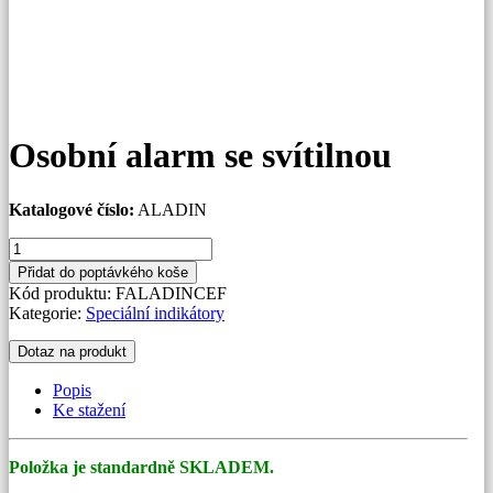
Osobní alarm se svítilnou
Katalogové číslo:
ALADIN
Osobní
alarm
Přidat do poptávkého koše
se
Kód produktu:
FALADINCEF
svítilnou
Kategorie:
Speciální indikátory
množství
Dotaz na produkt
Popis
Ke stažení
Položka je standardně SKLADEM.