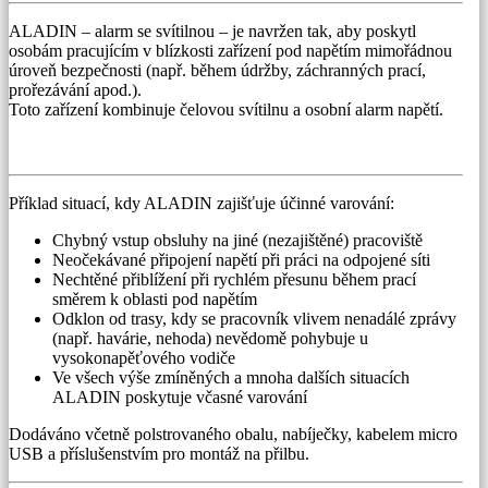
ALADIN – alarm se svítilnou – je navržen tak, aby poskytl
osobám pracujícím v blízkosti zařízení pod napětím mimořádnou
úroveň bezpečnosti (např. během údržby, záchranných prací,
prořezávání apod.).
Toto zařízení kombinuje čelovou svítilnu a osobní alarm napětí.
Příklad situací, kdy ALADIN zajišťuje účinné varování:
Chybný vstup obsluhy na jiné (nezajištěné) pracoviště
Neočekávané připojení napětí při práci na odpojené síti
Nechtěné přiblížení při rychlém přesunu během prací
směrem k oblasti pod napětím
Odklon od trasy, kdy se pracovník vlivem nenadálé zprávy
(např. havárie, nehoda) nevědomě pohybuje u
vysokonapěťového vodiče
Ve všech výše zmíněných a mnoha dalších situacích
ALADIN poskytuje včasné varování
Dodáváno včetně polstrovaného obalu, nabíječky, kabelem micro
USB a příslušenstvím pro montáž na přilbu.