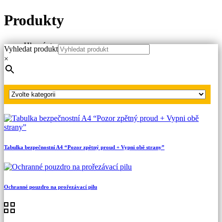
Produkty
Hlavní strana
Vyhledat produkt
Produkty
×
Zkoušečky napětí NN, VN, VVN
Speciální indikátory
Osobní alarm se svítilnou
Tabulka bezpečnostní A4 “Pozor zpětný proud + Vypni obě strany”
Ochranné pouzdro na prořezávací pilu