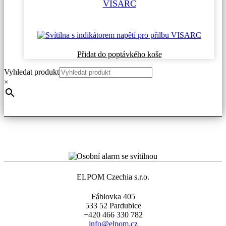
VISARC
Tento
Přidat do poptávkého koše
produkt
Vyhledat produkt
má
více
×
variant.
Možnosti
lze
vybrat
na
stránce
produktu
ELPOM Czechia s.r.o.
Fáblovka 405
533 52 Pardubice
+420 466 330 782
info@elpom.cz