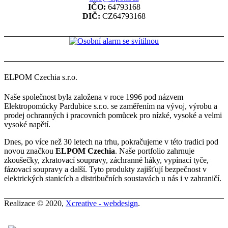
IČO:
64793168
DIČ:
CZ64793168
ELPOM Czechia s.r.o.
Naše společnost byla založena v roce 1996 pod názvem
Elektropomůcky Pardubice s.r.o. se zaměřením na vývoj, výrobu a
prodej ochranných i pracovních pomůcek pro nízké, vysoké a velmi
vysoké napětí.
Dnes, po více než 30 letech na trhu, pokračujeme v této tradici pod
novou značkou
ELPOM Czechia
. Naše portfolio zahrnuje
zkoušečky, zkratovací soupravy, záchranné háky, vypínací tyče,
fázovací soupravy a další. Tyto produkty zajišťují bezpečnost v
elektrických stanicích a distribučních soustavách u nás i v zahraničí.
Realizace © 2020,
Xcreative - webdesign
.
Kontakty