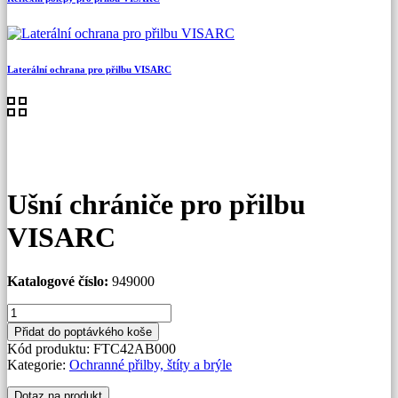
Laterální ochrana pro přilbu VISARC
Ušní chrániče pro přilbu
VISARC
Katalogové číslo:
949000
Ušní
chrániče
Přidat do poptávkého koše
pro
Kód produktu:
FTC42AB000
přilbu
Kategorie:
Ochranné přilby, štíty a brýle
VISARC
množství
Dotaz na produkt