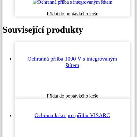
Tento
Přidat do poptávkého koše
produkt
má
Související produkty
více
variant.
Možnosti
lze
vybrat
na
Ochranná přilba 1000 V s integrovaným
stránce
štítem
produktu
Přidat do poptávkého koše
Ochrana krku pro přilbu VISARC