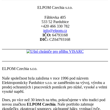
ELPOM Czechia s.r.o.
Fáblovka 405
533 52 Pardubice
+420 466 330 782
info@elpom.cz
IČO:
64793168
DIČ:
CZ64793168
ELPOM Czechia s.r.o.
Naše společnost byla založena v roce 1996 pod názvem
Elektropomůcky Pardubice s.r.o. se zaměřením na vývoj, výrobu a
prodej ochranných i pracovních pomůcek pro nízké, vysoké a velmi
vysoké napětí.
Dnes, po více než 30 letech na trhu, pokračujeme v této tradici pod
novou značkou
ELPOM Czechia
. Naše portfolio zahrnuje
zkoušečky, zkratovací soupravy, záchranné háky, vypínací tyče,