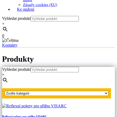
údajů
Zásady cookies (EU)
Ke stažení
Vyhledat produkt
×
0
Kontakty
Produkty
Vyhledat produkt
Hlavní strana
×
Produkty
Ochranné přilby, štíty a brýle
Ušní chrániče pro přilbu VISARC
Reflexní polepy pro přilbu VISARC