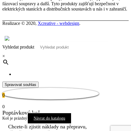
fázovací soupravy a další. Tyto produkty zajišťují bezpečnost v
elektrických stanicích a distribučních soustavách u nás i v zahraničí.
Realizace © 2020,
Xcreative - webdesign
.
Kontakty
0
Vyhledat produkt
×
Pro tuto stránku není dostupný překlad
Spravovat souhlas
0
0
Poptávkový koš
Koš je prázdný
Návrat do katalogu
Chcete-li zjistit náklady na přepravu,