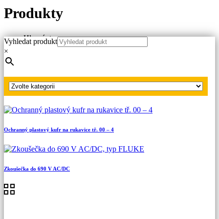
Produkty
Hlavní strana
Vyhledat produkt
Produkty
×
Zkoušečky napětí NN, VN, VVN
Zkoušečky napětí NN
Zkoušečka do 1000 V AC/DC a proudu do 100 A AC
Ochranný plastový kufr na rukavice tř. 00 – 4
Zkoušečka do 690 V AC/DC