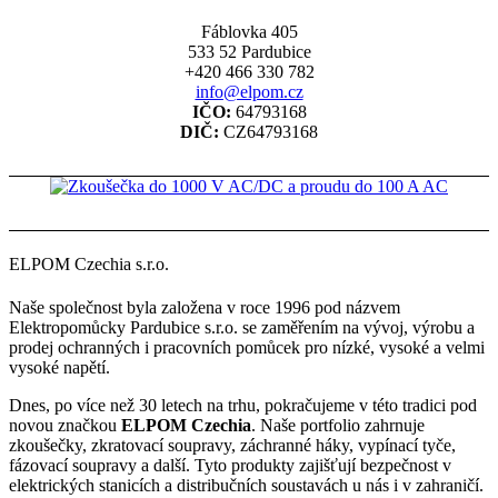
Fáblovka 405
533 52 Pardubice
+420 466 330 782
info@elpom.cz
IČO:
64793168
DIČ:
CZ64793168
ELPOM Czechia s.r.o.
Naše společnost byla založena v roce 1996 pod názvem
Elektropomůcky Pardubice s.r.o. se zaměřením na vývoj, výrobu a
prodej ochranných i pracovních pomůcek pro nízké, vysoké a velmi
vysoké napětí.
Dnes, po více než 30 letech na trhu, pokračujeme v této tradici pod
novou značkou
ELPOM Czechia
. Naše portfolio zahrnuje
zkoušečky, zkratovací soupravy, záchranné háky, vypínací tyče,
fázovací soupravy a další. Tyto produkty zajišťují bezpečnost v
elektrických stanicích a distribučních soustavách u nás i v zahraničí.