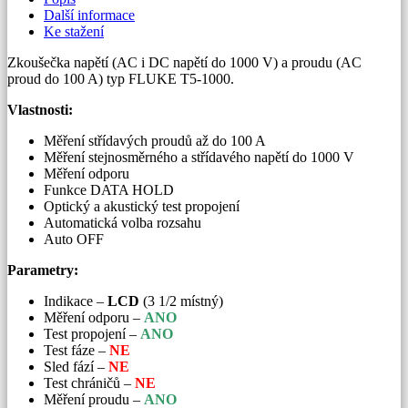
100
Další informace
A
Ke stažení
AC
množství
Zkoušečka napětí (AC i DC napětí do 1000 V) a proudu (AC
proud do 100 A) typ FLUKE T5-1000.
Vlastnosti:
Měření střídavých proudů až do 100 A
Měření stejnosměrného a střídavého napětí do 1000 V
Měření odporu
Funkce DATA HOLD
Optický a akustický test propojení
Automatická volba rozsahu
Auto OFF
Parametry:
Indikace –
LCD
(3 1/2 místný)
Měření odporu –
ANO
Test propojení –
ANO
Test fáze –
NE
Sled fází –
NE
Test chráničů –
NE
Měření proudu –
ANO