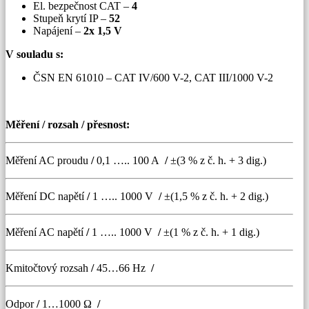
El. bezpečnost CAT –
4
Stupeň krytí IP –
52
Napájení –
2x 1,5 V
V souladu s:
ČSN EN 61010 – CAT IV/600 V-2, CAT III/1000 V-2
Měření / rozsah / přesnost:
Měření AC proudu
/
0,1 ….. 100 A
/
±(3 % z č. h. + 3 dig.)
Měření DC napětí
/
1 ….. 1000 V
/
±(1,5 % z č. h. + 2 dig.)
Měření AC napětí
/
1 ….. 1000 V
/
±(1 % z č. h. + 1 dig.)
Kmitočtový rozsah
/
45…66 Hz
/
Odpor
/
1…1000 Ω
/