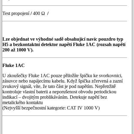
Test propojení
/
400 Ω
/
Lze objednat ve výhodné sadě obsahující navíc pouzdro typ
H5 a bezkontaktní detektor napětí Fluke 1AC (rozsah napětí
200 až 1000 V).
Fluke 1AC
U zkoušečky Fluke 1AC pouze přiložíte špičku ke svorkovnici,
zásuvce nebo napájecímu kabelu. Když špička zčervená a zazní
zvukový signál, víte, že tato část je pod napětím. Nepřetržitě
kontroluje vlastní baterii a neporušenost obvodu periodickou
indikací – dvojitým problikáváním. Detekuje napětí bez
metalického kontaktu
(Nejvyšší bezpečnostní kategorie: CAT IV 1000 V)