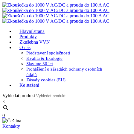
Hlavní strana
Produkty
Zkušebna VVN
O nás
Představení společnosti
Kvalita & Ekologie
Slavíme 30 let
Prohlášení o zásadách ochrany osobních
údajů
Zásady cookies (EU)
Ke stažení
Vyhledat produkt
×
0
Kontakty