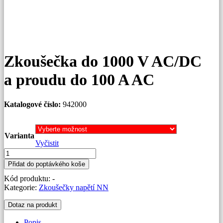
Zkoušečka do 1000 V AC/DC
a proudu do 100 A AC
Katalogové číslo:
942000
Varianta
Vyčistit
Zkoušečka
do
Přidat do poptávkého koše
1000
Kód produktu:
-
V
Kategorie:
Zkoušečky napětí NN
AC/DC
a
Dotaz na produkt
proudu
do
Popis