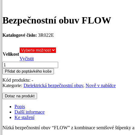
Bezpečnostní obuv FLOW
Katalogové číslo:
3R022E
Velikost
Vyčistit
Bezpečnostní
obuv
Přidat do poptávkého koše
FLOW
Kód produktu:
-
množství
Kategorie:
Dielektrická bezpečnostní obuv
,
Nově v nabídce
Dotaz na produkt
Popis
Další informace
Ke stažení
Nízká bezpečnostní obuv “FLOW” z kombinace semišové štípenky a