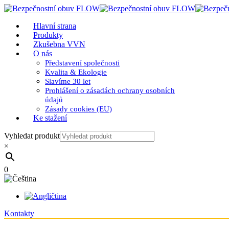
Hlavní strana
Produkty
Zkušebna VVN
O nás
Představení společnosti
Kvalita & Ekologie
Slavíme 30 let
Prohlášení o zásadách ochrany osobních
údajů
Zásady cookies (EU)
Ke stažení
Vyhledat produkt
×
0
Kontakty