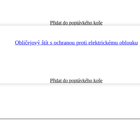
Tento
Přidat do poptávkého koše
produkt
má
více
Obličejový štít s ochranou proti elektrickému oblouku
variant.
Možnosti
lze
vybrat
na
stránce
produktu
Přidat do poptávkého koše