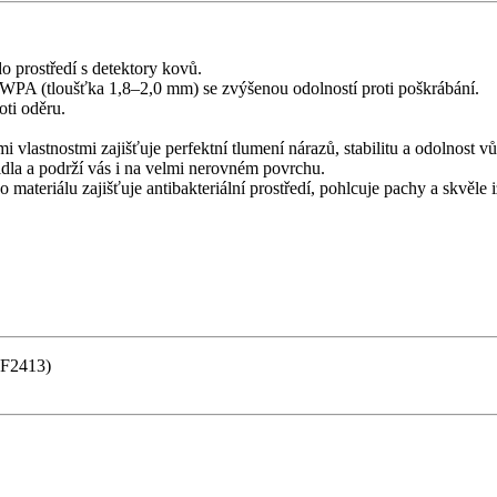
o prostředí s detektory kovů.
 WPA (tloušťka 1,8–2,0 mm) se zvýšenou odolností proti poškrábání.
oti oděru.
 vlastnostmi zajišťuje perfektní tlumení nárazů, stabilitu a odolnost 
a a podrží vás i na velmi nerovném povrchu.
ateriálu zajišťuje antibakteriální prostředí, pohlcuje pachy a skvěle i
 F2413)