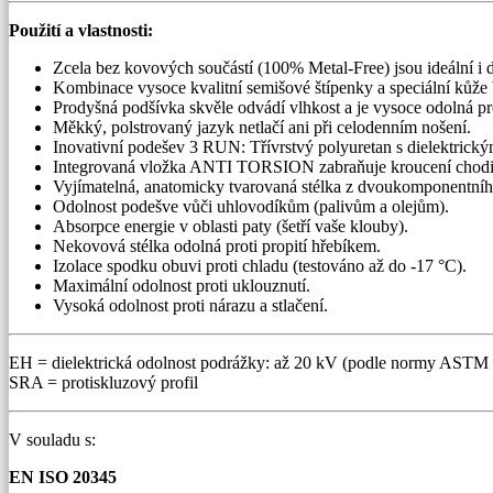
Použití a vlastnosti:
Zcela bez kovových součástí (100% Metal-Free) jsou ideální i d
Kombinace vysoce kvalitní semišové štípenky a speciální kůže
Prodyšná podšívka skvěle odvádí vlhkost a je vysoce odolná pr
Měkký, polstrovaný jazyk netlačí ani při celodenním nošení.
Inovativní podešev 3 RUN: Třívrstvý polyuretan s dielektrickými
Integrovaná vložka ANTI TORSION zabraňuje kroucení chodidl
Vyjímatelná, anatomicky tvarovaná stélka z dvoukomponentního m
Odolnost podešve vůči uhlovodíkům (palivům a olejům).
Absorpce energie v oblasti paty (šetří vaše klouby).
Nekovová stélka odolná proti propití hřebíkem.
Izolace spodku obuvi proti chladu (testováno až do -17 °C).
Maximální odolnost proti uklouznutí.
Vysoká odolnost proti nárazu a stlačení.
EH = dielektrická odolnost podrážky: až 20 kV (podle normy ASTM
SRA = protiskluzový profil
V souladu s:
EN ISO 20345