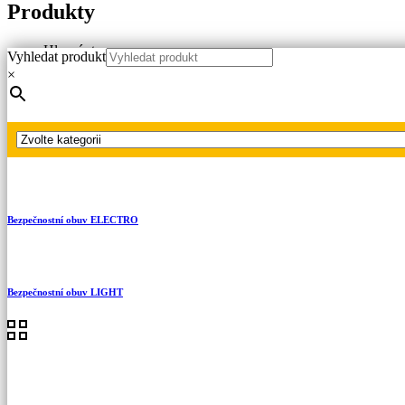
Produkty
Hlavní strana
Vyhledat produkt
Produkty
×
Dielektrické galoše a obuv
Dielektrická bezpečnostní obuv
Bezpečnostní obuv FLOW
Bezpečnostní obuv ELECTRO
Bezpečnostní obuv LIGHT