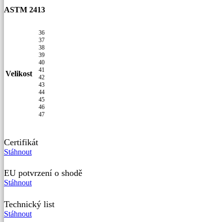
ASTM 2413
36
37
38
39
40
41
Velikost
42
43
44
45
46
47
Certifikát
Stáhnout
EU potvrzení o shodě
Stáhnout
Technický list
Stáhnout