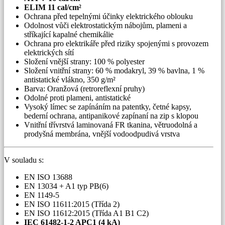
ELIM 11 cal/cm²
Ochrana před tepelnými účinky elektrického oblouku
Odolnost vůči elektrostatickým nábojům, plameni a
stříkající kapalné chemikálie
Ochrana pro elektrikáře před riziky spojenými s provozem
elektrických sítí
Složení vnější strany: 100 % polyester
Složení vnitřní strany: 60 % modakryl, 39 % bavlna, 1 %
antistatické vlákno, 350 g/m²
Barva: Oranžová (retroreflexní pruhy)
Odolné proti plameni, antistatické
Vysoký límec se zapínáním na patentky, četné kapsy,
bederní ochrana, antipanikové zapínaní na zip s klopou
Vnitřní třívrstvá laminovaná FR tkanina, větruodolná a
prodyšná membrána, vnější vodoodpudivá vrstva
V souladu s:
EN ISO 13688
EN 13034 + A1 typ PB(6)
EN 1149-5
EN ISO 11611:2015 (Třída 2)
EN ISO 11612:2015 (Třída A1 B1 C2)
IEC 61482-1-2 APC1 (4 kA)