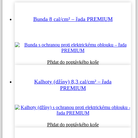
Bunda 8 cal/cm² – řada PREMIUM
Tento
Přidat do poptávkého koše
produkt
má
více
Kalhoty (džíny) 8,3 cal/cm² – řada
variant.
PREMIUM
Možnosti
lze
vybrat
na
stránce
produktu
Tento
Přidat do poptávkého koše
produkt
má