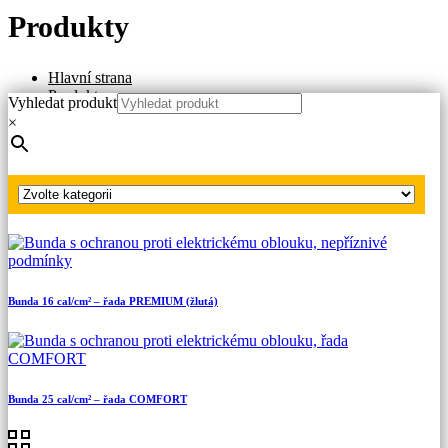
Produkty
Hlavní strana
Produkty
Vyhledat produkt
Oděvy s ochranou proti elektrickému oblouku
×
Oděvy pro každodenní použití
Třída 1
Bunda 16 cal/cm² – řada PREMIUM (oranžová)
Bunda 16 cal/cm² – řada PREMIUM (žlutá)
Bunda 25 cal/cm² – řada COMFORT