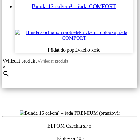
více
Bunda 12 cal/cm² – řada COMFORT
variant.
Možnosti
lze
vybrat
na
stránce
produktu
Tento
Přidat do poptávkého koše
produkt
Vyhledat produkt
má
více
×
variant.
Možnosti
lze
vybrat
na
stránce
produktu
ELPOM Czechia s.r.o.
Fáblovka 405