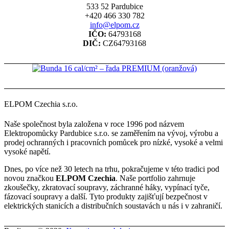
533 52 Pardubice
+420 466 330 782
info@elpom.cz
IČO:
64793168
DIČ:
CZ64793168
ELPOM Czechia s.r.o.
Naše společnost byla založena v roce 1996 pod názvem
Elektropomůcky Pardubice s.r.o. se zaměřením na vývoj, výrobu a
prodej ochranných i pracovních pomůcek pro nízké, vysoké a velmi
vysoké napětí.
Dnes, po více než 30 letech na trhu, pokračujeme v této tradici pod
novou značkou
ELPOM Czechia
. Naše portfolio zahrnuje
zkoušečky, zkratovací soupravy, záchranné háky, vypínací tyče,
fázovací soupravy a další. Tyto produkty zajišťují bezpečnost v
elektrických stanicích a distribučních soustavách u nás i v zahraničí.