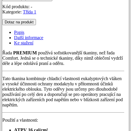
cal/cm²
Kód produktu:
-
-
Kategorie:
Třída 1
řada
PREMIUM
Dotaz na produkt
(oranžová)
množství
Popis
Další informace
Ke stažení
Řada
PREMIUM
používá sofistikovanější tkaniny, než řada
Comfort. Jedná se o technické tkaniny, díky nimž oblečení vydrží
déle a lépe odolává praní a oděru.
Tato tkanina kombinuje chladicí vlastnosti eukalyptových vláken
a vysoké účinnosti ochrany modakrylu v přítomnosti účinků
elektrického oblouku. Tyto oděvy jsou určeny pro dlouhodobé
používání po celý den a doporučují se pro operátory pracující na
elektrických zařízeních pod napětím nebo v blízkosti zařízení pod
napětím.
Použití a vlastnosti:
ATPV 16 cal/cm²