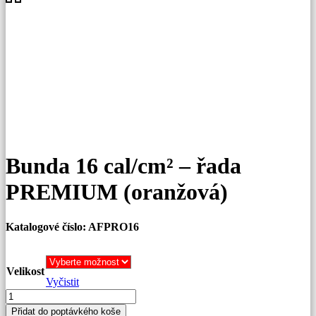
Bunda 16 cal/cm² – řada
PREMIUM (oranžová)
Katalogové číslo: AFPRO16
Velikost
Vyčistit
Bunda
16
Přidat do poptávkého koše