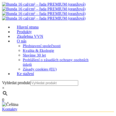
Hlavní strana
Produkty
Zkušebna VVN
O nás
Představení společnosti
Kvalita & Ekologie
Slavíme 30 let
Prohlášení o zásadách ochrany osobních
údajů
Zásady cookies (EU)
Ke stažení
Vyhledat produkt
×
0
Kontakty