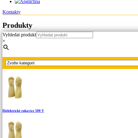
Kontakty
Produkty
Vyhledat produkt
Hlavní strana
×
Produkty
Dielektrické rukavice
Dielektrické rukavice 1000 V
Dielektrické rukavice 500 V