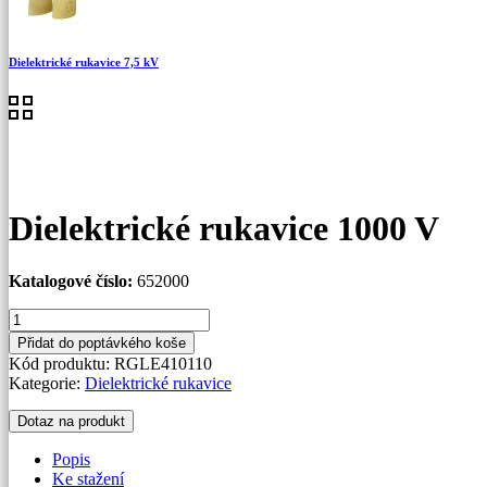
Dielektrické rukavice 7,5 kV
Dielektrické rukavice 1000 V
Katalogové číslo:
652000
Dielektrické
rukavice
Přidat do poptávkého koše
1000
Kód produktu:
RGLE410110
V
Kategorie:
Dielektrické rukavice
množství
Dotaz na produkt
Popis
Ke stažení