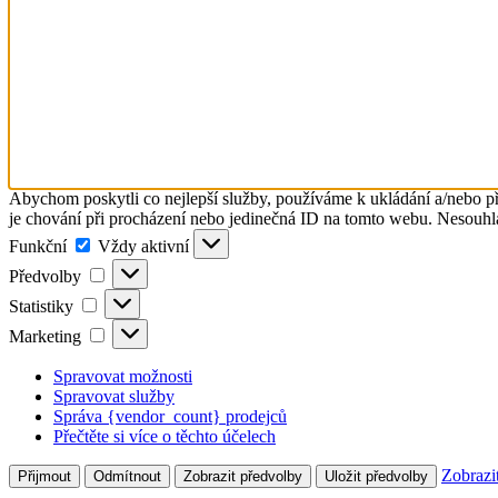
Abychom poskytli co nejlepší služby, používáme k ukládání a/nebo př
je chování při procházení nebo jedinečná ID na tomto webu. Nesouhlas
Funkční
Funkční
Vždy aktivní
Předvolby
Předvolby
Statistiky
Statistiky
Marketing
Marketing
Spravovat možnosti
Spravovat služby
Správa {vendor_count} prodejců
Přečtěte si více o těchto účelech
Zobrazi
Přijmout
Odmítnout
Zobrazit předvolby
Uložit předvolby