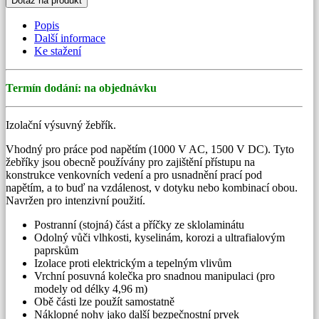
Dotaz na produkt
Popis
Další informace
Ke stažení
Termín dodání: na objednávku
Izolační výsuvný žebřík.
Vhodný pro práce pod napětím (1000 V AC, 1500 V DC). Tyto
žebříky jsou obecně používány pro zajištění přístupu na
konstrukce venkovních vedení a pro usnadnění prací pod
napětím, a to buď na vzdálenost, v dotyku nebo kombinací obou.
Navržen pro intenzivní použití.
Postranní (stojná) část a příčky ze sklolaminátu
Odolný vůči vlhkosti, kyselinám, korozi a ultrafialovým
paprskům
Izolace proti elektrickým a tepelným vlivům
Vrchní posuvná kolečka pro snadnou manipulaci (pro
modely od délky 4,96 m)
Obě části lze použít samostatně
Náklopné nohy jako další bezpečnostní prvek