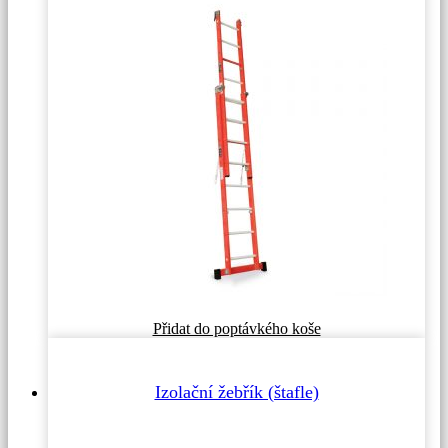
Tento
Přidat do poptávkého koše
produkt
má
více
Izolační žebřík (štafle)
variant.
Možnosti
lze