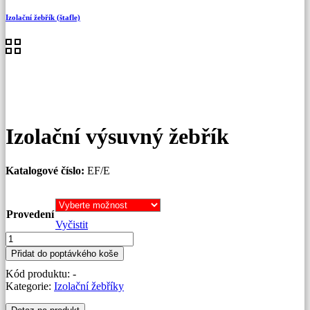
Izolační žebřík (štafle)
Izolační výsuvný žebřík
Katalogové číslo:
EF/E
Provedení
Vyčistit
Izolační
výsuvný
Přidat do poptávkého koše
žebřík
Kód produktu:
-
množství
Kategorie:
Izolační žebříky