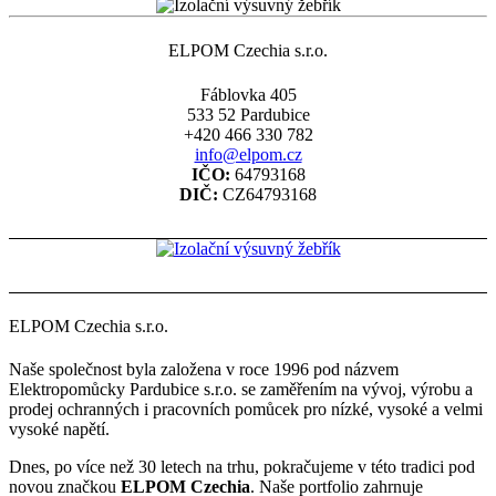
ELPOM Czechia s.r.o.
Fáblovka 405
533 52 Pardubice
+420 466 330 782
info@elpom.cz
IČO:
64793168
DIČ:
CZ64793168
ELPOM Czechia s.r.o.
Naše společnost byla založena v roce 1996 pod názvem
Elektropomůcky Pardubice s.r.o. se zaměřením na vývoj, výrobu a
prodej ochranných i pracovních pomůcek pro nízké, vysoké a velmi
vysoké napětí.
Dnes, po více než 30 letech na trhu, pokračujeme v této tradici pod
novou značkou
ELPOM Czechia
. Naše portfolio zahrnuje