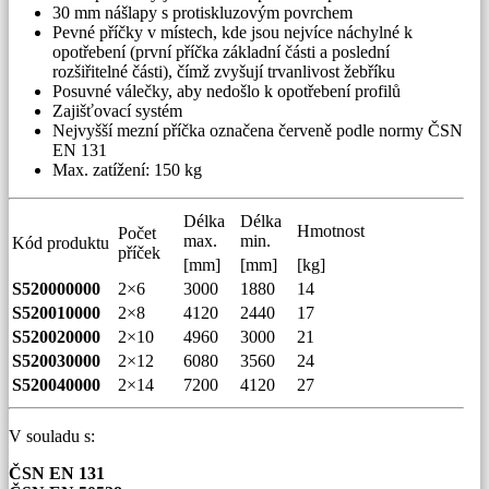
30 mm nášlapy s protiskluzovým povrchem
Pevné příčky v místech, kde jsou nejvíce náchylné k
opotřebení (první příčka základní části a poslední
rozšiřitelné části), čímž zvyšují trvanlivost žebříku
Posuvné válečky, aby nedošlo k opotřebení profilů
Zajišťovací systém
Nejvyšší mezní příčka označena červeně podle normy ČSN
EN 131
Max. zatížení: 150 kg
Délka
Délka
Hmotnost
Počet
max.
min.
Kód produktu
příček
[mm]
[mm]
[kg]
S520000000
2×6
3000
1880
14
S520010000
2×8
4120
2440
17
S520020000
2×10
4960
3000
21
S520030000
2×12
6080
3560
24
S520040000
2×14
7200
4120
27
V souladu s:
ČSN EN 131