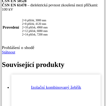
ČSN EN 50528
ČSN EN 61478
– dielektrická pevnost zkoušená mezi příčkami:
100 kV
2×6 příček; 3000 mm
2×8 příček; 4120 mm
Provedení
2×10 příček; 4960 mm
2×12 příček; 6080 mm
2×14 příček; 7200 mm
Prohlášení o shodě
Stáhnout
Související produkty
Izolační kombinovaný žebřík