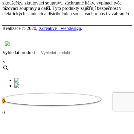
zkoušečky, zkratovací soupravy, záchranné háky, vypínací tyče,
fázovací soupravy a další. Tyto produkty zajišťují bezpečnost v
elektrických stanicích a distribučních soustavách u nás i v zahraničí.
Realizace © 2020,
Xcreative - webdesign
.
Kontakty
0
Vyhledat produkt
×
0
0
Poptávkový koš
Koš je prázdný
Návrat do katalogu
Chcete-li zjistit náklady na přepravu,