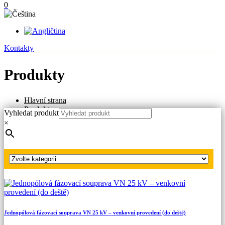
0
Kontakty
Produkty
Hlavní strana
Produkty
Vyhledat produkt
Fázovací soupravy VN
×
Jednopólové fázovací soupravy VN venkovní
Jednopólová fázovací souprava VN 38,5 kV – venkovní
provedení (do deště)
Jednopólová fázovací souprava VN 25 kV – venkovní provedení (do deště)