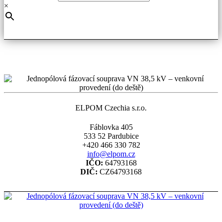
×
ELPOM Czechia s.r.o.
Fáblovka 405
533 52 Pardubice
+420 466 330 782
info@elpom.cz
IČO:
64793168
DIČ:
CZ64793168