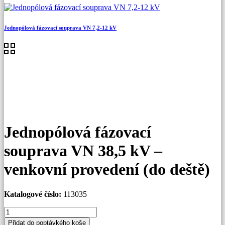
Jednopólová fázovací souprava VN 7,2-12 kV
Jednopólová fázovací
souprava VN 38,5 kV –
venkovní provedení (do deště)
Katalogové číslo:
113035
Jednopólová
fázovací
Přidat do poptávkého koše