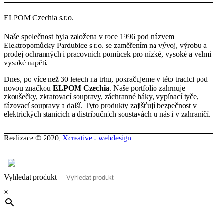
ELPOM Czechia s.r.o.
Naše společnost byla založena v roce 1996 pod názvem
Elektropomůcky Pardubice s.r.o. se zaměřením na vývoj, výrobu a
prodej ochranných i pracovních pomůcek pro nízké, vysoké a velmi
vysoké napětí.
Dnes, po více než 30 letech na trhu, pokračujeme v této tradici pod
novou značkou
ELPOM Czechia
. Naše portfolio zahrnuje
zkoušečky, zkratovací soupravy, záchranné háky, vypínací tyče,
fázovací soupravy a další. Tyto produkty zajišťují bezpečnost v
elektrických stanicích a distribučních soustavách u nás i v zahraničí.
Realizace © 2020,
Xcreative - webdesign
.
Kontakty
0
Vyhledat produkt
×