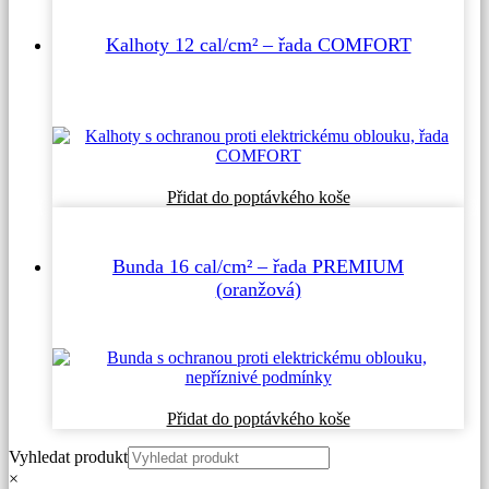
má
více
Kalhoty 12 cal/cm² – řada COMFORT
variant.
Možnosti
lze
vybrat
na
stránce
produktu
Tento
Přidat do poptávkého koše
produkt
má
více
Bunda 16 cal/cm² – řada PREMIUM
variant.
(oranžová)
Možnosti
lze
vybrat
na
stránce
produktu
Tento
Přidat do poptávkého koše
produkt
Vyhledat produkt
má
více
×