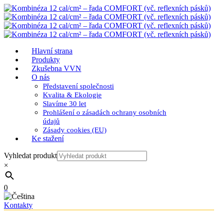
Hlavní strana
Produkty
Zkušebna VVN
O nás
Představení společnosti
Kvalita & Ekologie
Slavíme 30 let
Prohlášení o zásadách ochrany osobních
údajů
Zásady cookies (EU)
Ke stažení
Vyhledat produkt
×
0
Kontakty