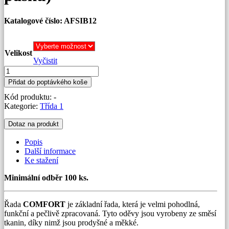
Katalogové číslo: AFSIB12
Velikost
Vyčistit
Kombinéza
12
Přidat do poptávkého koše
cal/cm²
Kód produktu:
-
-
Kategorie:
Třída 1
řada
COMFORT
Dotaz na produkt
(vč.
reflexních
Popis
pásků)
Další informace
množství
Ke stažení
Minimální odběr 100 ks.
Řada
COMFORT
je základní řada, která je velmi pohodlná,
funkční a pečlivě zpracovaná. Tyto oděvy jsou vyrobeny ze směsí
tkanin, díky nimž jsou prodyšné a měkké.