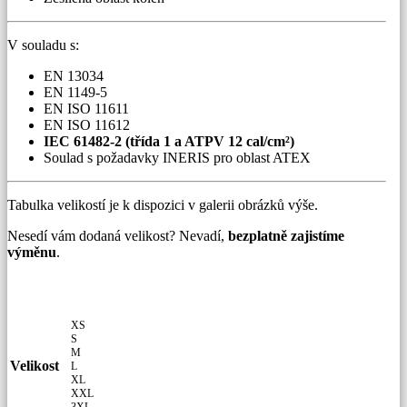
V souladu s:
EN 13034
EN 1149-5
EN ISO 11611
EN ISO 11612
IEC 61482-2 (třída 1 a ATPV 12 cal/cm²)
Soulad s požadavky INERIS pro oblast ATEX
Tabulka velikostí je k dispozici v galerii obrázků výše.
Nesedí vám dodaná velikost? Nevadí,
bezplatně zajistíme
výměnu
.
XS
S
M
Velikost
L
XL
XXL
3XL