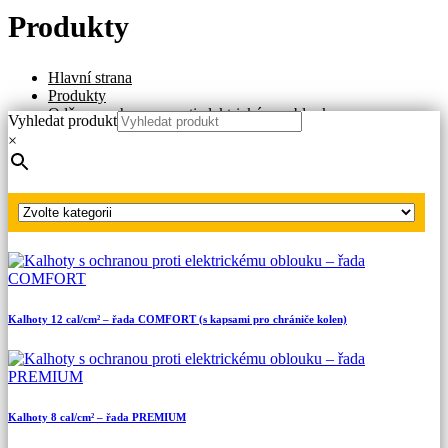
Produkty
Hlavní strana
Produkty
Oděvy s ochranou proti elektrickému oblouku
Vyhledat produkt
Oděvy pro každodenní použití
×
Třída 1
Kombinéza 12 cal/cm² – řada COMFORT (vč. reflexních
pásků)
Kalhoty 12 cal/cm² – řada COMFORT (s kapsami pro chrániče kolen)
Kalhoty 8 cal/cm² – řada PREMIUM