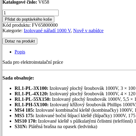
Katalogové číslo:
V658
Sada
nářadí
Přidat do poptávkého koše
7
Kód produktu:
FV65800000
ks
Kategorie:
Izolované nářadí 1000 V
,
Nově v nabídce
V658
množství
Dotaz na produkt
Popis
Sada pro elektroinstalační práce
Sada obsahuje:
RL1-PL-3X100:
Izolovaný plochý šroubovák 1000V, 3 × 100 
RL1-PL-4X120:
Izolovaný plochý šroubovák 1000V, 4 × 120 
RL1-PL-55X150:
Izolovaný plochý šroubovák 1000V, 5,5 × 1
RL1-PH-5X100:
Izolovaný křížový šroubovák Phillips 1000V
MS4 185:
Izolované kombinační kleště (kombinačky) 1000V,
MS5 175:
Izolované boční štípací kleště (štípačky) 1000V, 17
MS10 170:
Izolované kleště s půlkulatými čelistmi (telefónní
S31N:
Plátěná brašna na opasek (ledvinka)