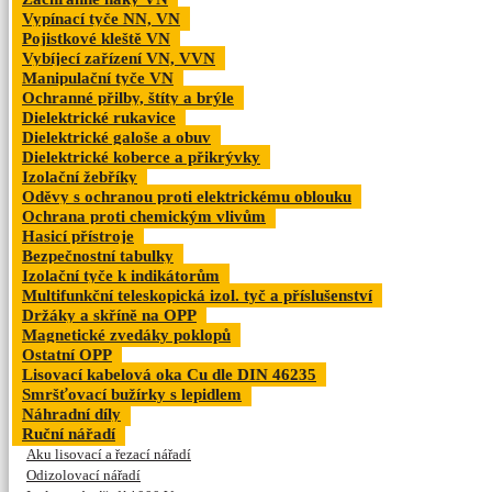
Vypínací tyče NN, VN
Pojistkové kleště VN
Vybíjecí zařízení VN, VVN
Manipulační tyče VN
Ochranné přilby, štíty a brýle
Dielektrické rukavice
Dielektrické galoše a obuv
Dielektrické koberce a přikrývky
Izolační žebříky
Oděvy s ochranou proti elektrickému oblouku
Ochrana proti chemickým vlivům
Hasicí přístroje
Bezpečnostní tabulky
Izolační tyče k indikátorům
Multifunkční teleskopická izol. tyč a příslušenství
Držáky a skříně na OPP
Magnetické zvedáky poklopů
Ostatní OPP
Lisovací kabelová oka Cu dle DIN 46235
Smršťovací bužírky s lepidlem
Náhradní díly
Ruční nářadí
Aku lisovací a řezací nářadí
Odizolovací nářadí