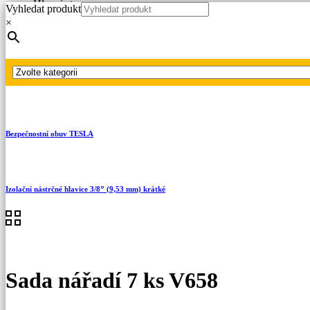
Hlavní strana
Vyhledat produkt
Produkty
×
Ruční nářadí
Izolované nářadí 1000 V
Sada nářadí 7 ks V658
Bezpečnostní obuv TESLA
Izolační nástrčné hlavice 3/8” (9,53 mm) krátké
Sada nářadí 7 ks V658