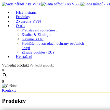
Hlavní strana
Produkty
Zkušebna VVN
O nás
Představení společnosti
Kvalita & Ekologie
Slavíme 30 let
Prohlášení o zásadách ochrany osobních
údajů
Zásady cookies (EU)
Ke stažení
Vyhledat produkt
×
0
Kontakty
Produkty