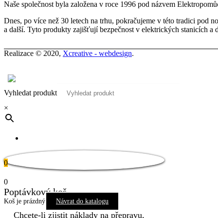
Naše společnost byla založena v roce 1996 pod názvem Elektropomůck
Dnes, po více než 30 letech na trhu, pokračujeme v této tradici pod
a další. Tyto produkty zajišťují bezpečnost v elektrických stanicích a 
Realizace © 2020,
Xcreative - webdesign
.
Kontakty
0
Vyhledat produkt
×
Pro tuto stránku není dostupný překlad
0
0
Poptávkový koš
Koš je prázdný
Návrat do katalogu
Chcete-li zjistit náklady na přepravu,