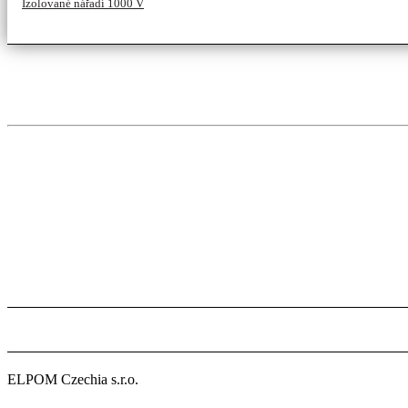
Izolované nářadí 1000 V
ELPOM Czechia s.r.o.