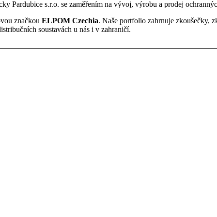
y Pardubice s.r.o. se zaměřením na vývoj, výrobu a prodej ochrannýc
 novou značkou
ELPOM Czechia
. Naše portfolio zahrnuje zkoušečky, z
distribučních soustavách u nás i v zahraničí.