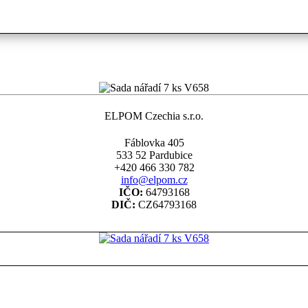
ELPOM Czechia s.r.o.
Fáblovka 405
533 52 Pardubice
+420 466 330 782
info@elpom.cz
IČO:
64793168
DIČ:
CZ64793168