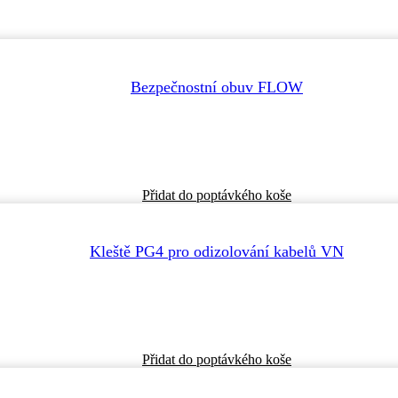
Bezpečnostní obuv FLOW
Tento
Přidat do poptávkého koše
produkt
má
více
Kleště PG4 pro odizolování kabelů VN
variant.
Možnosti
lze
vybrat
na
stránce
produktu
Tento
Přidat do poptávkého koše
produkt
má