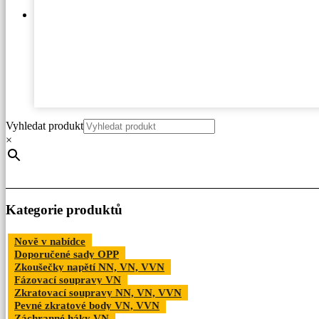
Vyhledat produkt
×
Kategorie produktů
Nově v nabídce
Doporučené sady OPP
Zkoušečky napětí NN, VN, VVN
Fázovací soupravy VN
Zkratovací soupravy NN, VN, VVN
Pevné zkratové body VN, VVN
Záchranné háky VN