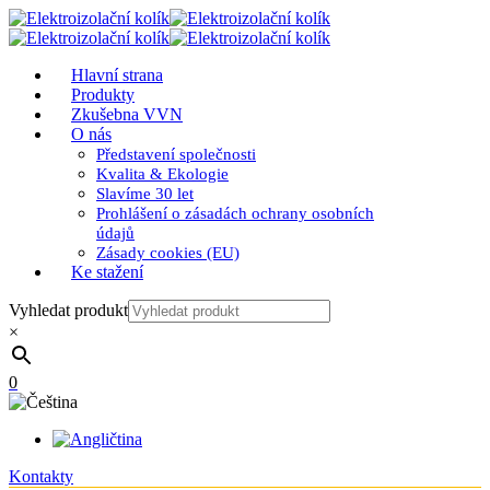
Hlavní strana
Produkty
Zkušebna VVN
O nás
Představení společnosti
Kvalita & Ekologie
Slavíme 30 let
Prohlášení o zásadách ochrany osobních
údajů
Zásady cookies (EU)
Ke stažení
Vyhledat produkt
×
0
Kontakty