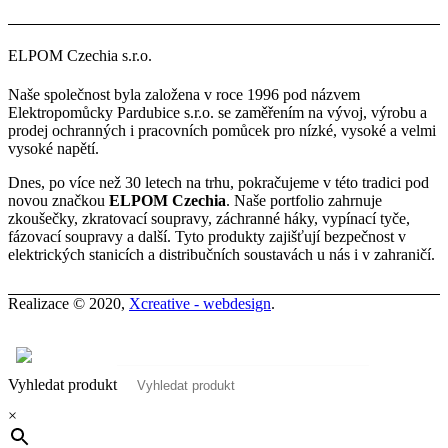
ELPOM Czechia s.r.o.
Naše společnost byla založena v roce 1996 pod názvem
Elektropomůcky Pardubice s.r.o. se zaměřením na vývoj, výrobu a
prodej ochranných i pracovních pomůcek pro nízké, vysoké a velmi
vysoké napětí.
Dnes, po více než 30 letech na trhu, pokračujeme v této tradici pod
novou značkou
ELPOM Czechia
. Naše portfolio zahrnuje
zkoušečky, zkratovací soupravy, záchranné háky, vypínací tyče,
fázovací soupravy a další. Tyto produkty zajišťují bezpečnost v
elektrických stanicích a distribučních soustavách u nás i v zahraničí.
Realizace © 2020,
Xcreative - webdesign
.
Kontakty
0
Vyhledat produkt
×