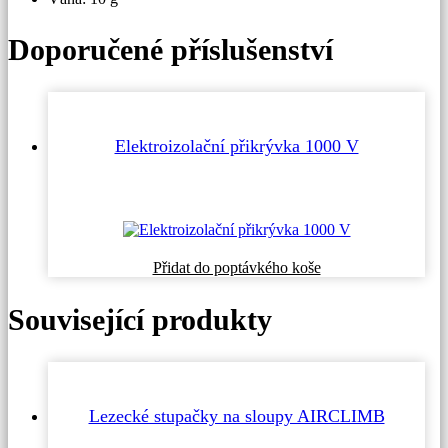
Doporučené příslušenství
Elektroizolační přikrývka 1000 V
Tento
Přidat do poptávkého koše
produkt
má
Související produkty
více
variant.
Možnosti
lze
vybrat
na
Lezecké stupačky na sloupy AIRCLIMB
stránce
produktu