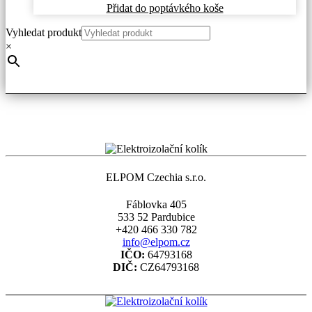
Přidat do poptávkého koše
Vyhledat produkt
×
ELPOM Czechia s.r.o.
Fáblovka 405
533 52 Pardubice
+420 466 330 782
info@elpom.cz
IČO:
64793168
DIČ:
CZ64793168