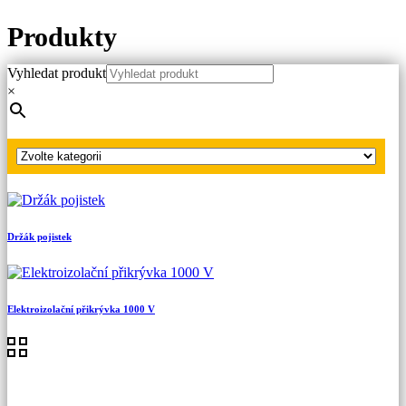
Produkty
Vyhledat produkt
Hlavní strana
×
Produkty
Ostatní OPP
Elektroizolační stolička 45 kV
Držák pojistek
Elektroizolační přikrývka 1000 V