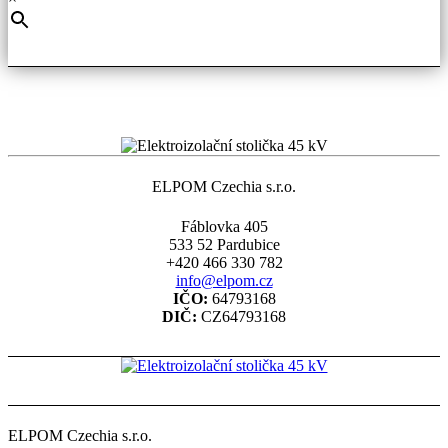
ELPOM Czechia s.r.o.
Fáblovka 405
533 52 Pardubice
+420 466 330 782
info@elpom.cz
IČO:
64793168
DIČ:
CZ64793168
ELPOM Czechia s.r.o.