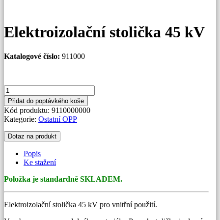
Elektroizolační stolička 45 kV
Katalogové číslo:
911000
Elektroizolační
stolička
Přidat do poptávkého koše
45
Kód produktu:
9110000000
kV
Kategorie:
Ostatní OPP
množství
Dotaz na produkt
Popis
Ke stažení
Položka je standardně SKLADEM.
Elektroizolační stolička 45 kV pro vnitřní použití.