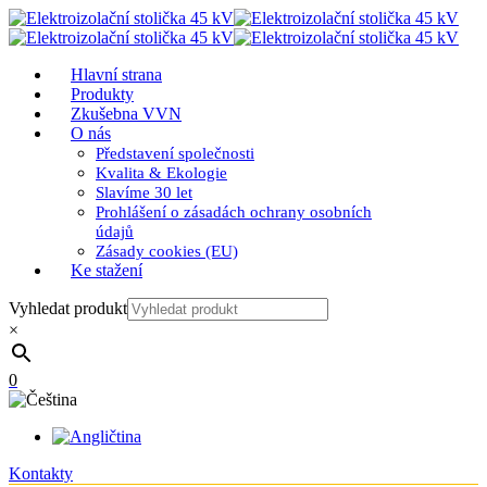
Hlavní strana
Produkty
Zkušebna VVN
O nás
Představení společnosti
Kvalita & Ekologie
Slavíme 30 let
Prohlášení o zásadách ochrany osobních
údajů
Zásady cookies (EU)
Ke stažení
Vyhledat produkt
×
0
Kontakty