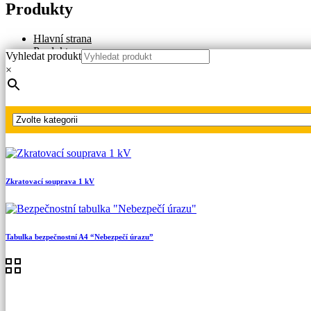
Produkty
Hlavní strana
Produkty
Vyhledat produkt
Náhradní díly
×
Zemnící a zkratovací lana
Jednofázová
Jednofázové zkratovací lano 50 mm² k UTTV
Zkratovací souprava 1 kV
Tabulka bezpečnostní A4 “Nebezpečí úrazu”