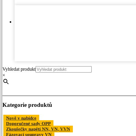
Vyhledat produkt
×
Kategorie produktů
Nově v nabídce
Doporučené sady OPP
Zkoušečky napětí NN, VN, VVN
Fázovací soupravy VN