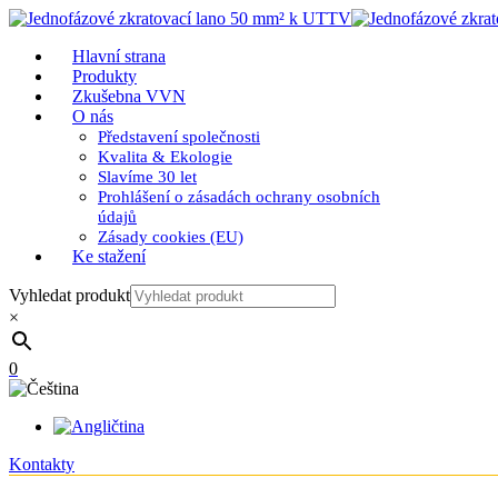
Hlavní strana
Produkty
Zkušebna VVN
O nás
Představení společnosti
Kvalita & Ekologie
Slavíme 30 let
Prohlášení o zásadách ochrany osobních
údajů
Zásady cookies (EU)
Ke stažení
Vyhledat produkt
×
0
Kontakty