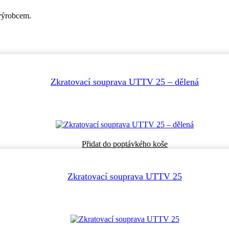
 výrobcem.
Zkratovací souprava UTTV 25 – dělená
Tento
Přidat do poptávkého koše
produkt
má
více
Zkratovací souprava UTTV 25
variant.
Možnosti
lze
vybrat
na
stránce