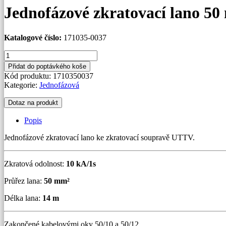
Jednofázové zkratovací lano 5
Katalogové číslo:
171035-0037
Jednofázové
zkratovací
Přidat do poptávkého koše
lano
Kód produktu:
1710350037
50
Kategorie:
Jednofázová
mm²
k
Dotaz na produkt
UTTV
množství
Popis
Jednofázové zkratovací lano ke zkratovací soupravě UTTV.
Zkratová odolnost:
10 kA/1s
Průřez lana:
50 mm²
Délka lana:
14 m
Zakončené kabelovými oky 50/10 a 50/12.