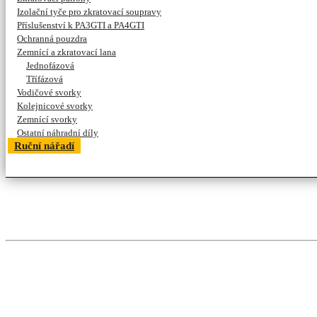
Izolační tyče pro zkratovací soupravy
Příslušenství k PA3GTI a PA4GTI
Ochranná pouzdra
Zemnící a zkratovací lana
Jednofázová
Třífázová
Vodičové svorky
Kolejnicové svorky
Zemnící svorky
Ostatní náhradní díly
Ruční nářadí