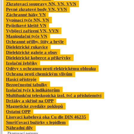
Zkratovací soupravy NN, VN, VVN
Pevné zkratové body VN, VVN
Záchranné háky VN
Vypínací tyče NN, VN
Pojistkové kleště VN
Vybíjecí zařízení VN, VVN
Manipulační tyče VN
Ochranné přilby, štíty a brýle
Dielektrické rukavice
Dielektrické galoše a obuv
Dielektrické koberce a přikrývky
Izolační žebříky
Oděvy s ochranou proti elektrickému oblouku
Ochrana proti chemickým vlivům
Hasicí přístroje
Bezpečnostní tabulky
Izolační tyče k indikátorům
Multifunkční teleskopická izol. tyč a příslušenství
Držáky a skříně na OPP
Magnetické zvedáky poklopů
Ostatní OPP
Lisovací kabelová oka Cu dle DIN 46235
Smršťovací bužírky s lepidlem
Náhradní díly
Zkratovací patrony