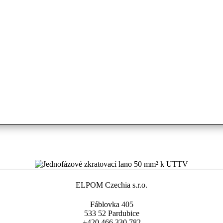
ELPOM Czechia s.r.o.
Fáblovka 405
533 52 Pardubice
+420 466 330 782