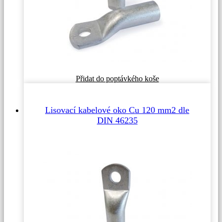
Tento
Přidat do poptávkého koše
produkt
má
více
Lisovací kabelové oko Cu 120 mm2 dle
variant.
DIN 46235
Možnosti
lze
vybrat
na
stránce
produktu