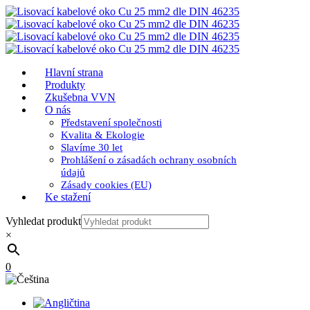
Hlavní strana
Produkty
Zkušebna VVN
O nás
Představení společnosti
Kvalita & Ekologie
Slavíme 30 let
Prohlášení o zásadách ochrany osobních
údajů
Zásady cookies (EU)
Ke stažení
Vyhledat produkt
×
0