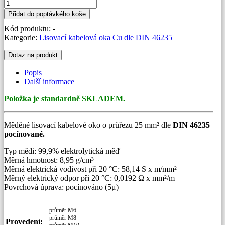
Lisovací
kabelové
Přidat do poptávkého koše
oko
Kód produktu:
-
Cu
Kategorie:
Lisovací kabelová oka Cu dle DIN 46235
25
mm2
Dotaz na produkt
dle
DIN
Popis
46235
Další informace
množství
Položka je standardně SKLADEM.
Měděné lisovací kabelové oko o průřezu 25 mm² dle
DIN 46235
pocínované.
Typ mědi: 99,9% elektrolytická měď
Měrná hmotnost: 8,95 g/cm³
Měrná elektrická vodivost při 20 °C: 58,14 S x m/mm²
Měrný elektrický odpor při 20 °C: 0,0192 Ω x mm²/m
Povrchová úprava: pocínováno (5μ)
průměr M6
průměr M8
Provedení: