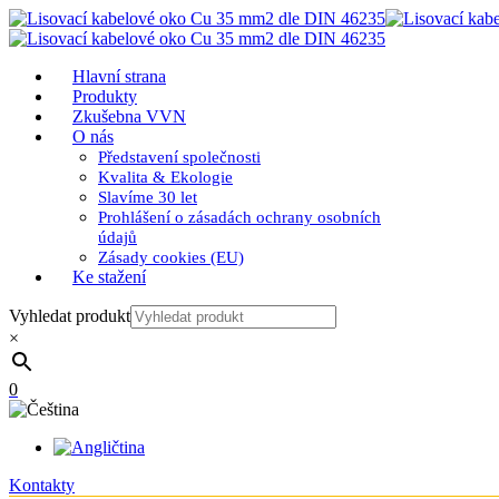
Hlavní strana
Produkty
Zkušebna VVN
O nás
Představení společnosti
Kvalita & Ekologie
Slavíme 30 let
Prohlášení o zásadách ochrany osobních
údajů
Zásady cookies (EU)
Ke stažení
Vyhledat produkt
×
0
Kontakty