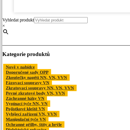
Vyhledat produkt
×
Kategorie produktů
Nově v nabídce
Doporučené sady OPP
Zkoušečky napětí NN, VN, VVN
Fázovací soupravy VN
Zkratovací soupravy NN, VN, VVN
Pevné zkratové body VN, VVN
Záchranné háky VN
Vypínací tyče NN, VN
Pojistkové kleště VN
Vybíjecí zařízení VN, VVN
Manipulační tyče VN
Ochranné přilby, štíty a brýle
Dielektrické rukavice