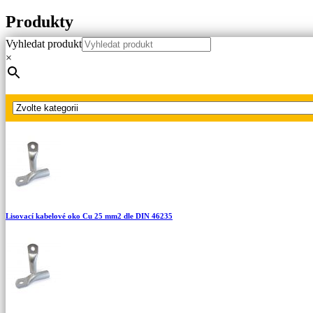
Produkty
Vyhledat produkt
Hlavní strana
×
Produkty
Lisovací kabelová oka Cu dle DIN 46235
Lisovací kabelové oko Cu 35 mm2 dle DIN 46235
Lisovací kabelové oko Cu 25 mm2 dle DIN 46235