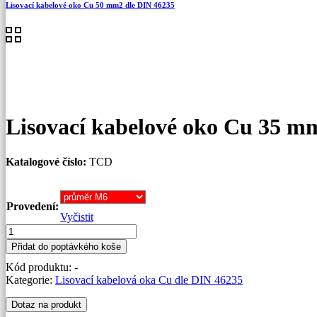
Lisovací kabelové oko Cu 50 mm2 dle DIN 46235
Lisovací kabelové oko Cu 35 m
Katalogové číslo:
TCD
Provedení:
Vyčistit
Lisovací
kabelové
Přidat do poptávkého koše
oko
Kód produktu:
-
Cu
Kategorie:
Lisovací kabelová oka Cu dle DIN 46235
35
mm2
Dotaz na produkt
dle