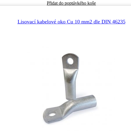
Tento
Přidat do poptávkého koše
produkt
má
více
Lisovací kabelové oko Cu 10 mm2 dle DIN 46235
variant.
Možnosti
lze
vybrat
na
stránce
produktu