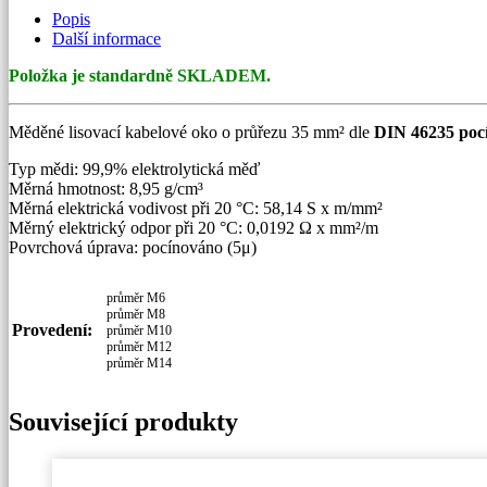
DIN
Popis
46235
Další informace
množství
Položka je standardně SKLADEM.
Měděné lisovací kabelové oko o průřezu 35 mm² dle
DIN 46235 poc
Typ mědi: 99,9% elektrolytická měď
Měrná hmotnost: 8,95 g/cm³
Měrná elektrická vodivost při 20 °C: 58,14 S x m/mm²
Měrný elektrický odpor při 20 °C: 0,0192 Ω x mm²/m
Povrchová úprava: pocínováno (5μ)
průměr M6
průměr M8
Provedení:
průměr M10
průměr M12
průměr M14
Související produkty