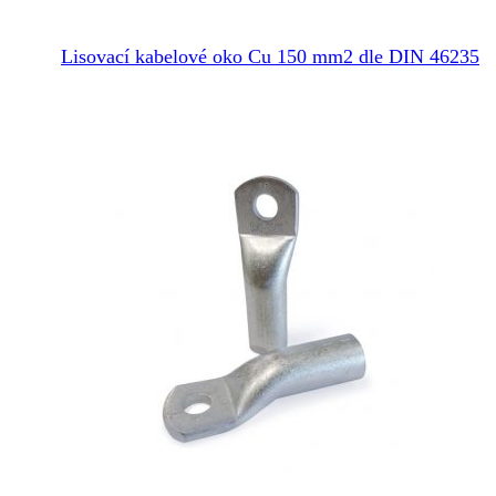
produkt
má
více
Lisovací kabelové oko Cu 150 mm2 dle DIN 46235
variant.
Možnosti
lze
vybrat
na
stránce
produktu