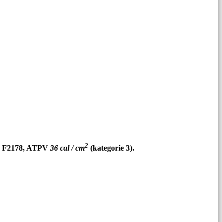
2
F2178, ATPV
3
6 cal / cm
(kategorie 3).