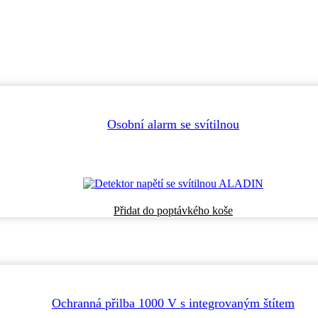
Osobní alarm se svítilnou
Přidat do poptávkého koše
Ochranná přilba 1000 V s integrovaným štítem