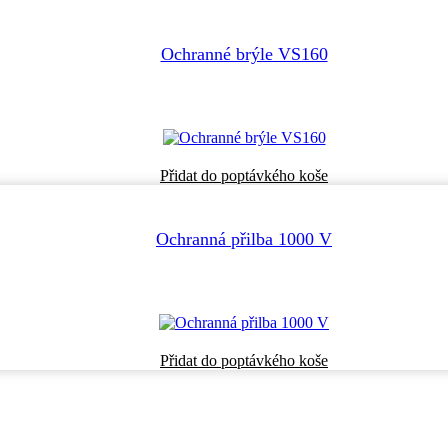
Ochranné brýle VS160
Přidat do poptávkého koše
Ochranná přilba 1000 V
Tento
Přidat do poptávkého koše
produkt
má
více
variant.