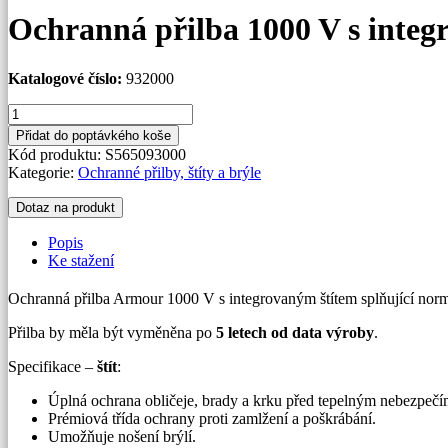
Ochranná přilba 1000 V s integ
Katalogové číslo:
932000
Ochranná
přilba
Přidat do poptávkého koše
1000
Kód produktu:
S565093000
V
Kategorie:
Ochranné přilby, štíty a brýle
s
integrovaným
Dotaz na produkt
štítem
množství
Popis
Ke stažení
Ochranná přilba Armour 1000 V s integrovaným štítem splňující n
Přilba by měla být vyměněna po
5 letech od data výroby
.
Specifikace –
štít
:
Úplná ochrana obličeje, brady a krku před tepelným nebezpe
Prémiová třída ochrany proti zamlžení a poškrábání.
Umožňuje nošení brýlí.