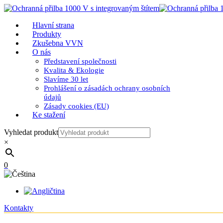
Hlavní strana
Produkty
Zkušebna VVN
O nás
Představení společnosti
Kvalita & Ekologie
Slavíme 30 let
Prohlášení o zásadách ochrany osobních
údajů
Zásady cookies (EU)
Ke stažení
Vyhledat produkt
×
0
Kontakty