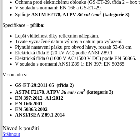
Ochrana proti elektrickému oblouku (GS-ET-29, třída 2 – box t
V souladu s normami: EN 166 a GS-ET-29.
2
Splňuje
ASTM F2178, ATPV
3
6 cal / cm
(kategorie 3)
Specifikace –
přilba
:
Lepší viditelnost díky reflexním nálepkám.
Trvale vyznačené datum výroby a datum pro vyřazení.
Plynulé nastavení pásku pro obvod hlavy, rozsah 53-63 cm.
Elektrická třída E (20 kV AC) podle ANSI Z89.1
Elektrická třída 0 (1000 V AC/1500 V DC) podle EN 50365.
V souladu s normami ANSI Z89.1; EN 397; EN 50365.
V souladu s:
GS-ET-29:2011-05 (třída 2)
2
ASTM F2178, ATPV
3
6 cal / cm
(kategorie 3)
EN 397:2012+A1:2012
EN 166:2001
EN 50365:2002
ANSI/ISEA Z89.1.2014
Návod k použití
Stáhnout