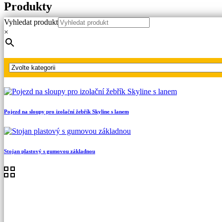
Produkty
Vyhledat produkt
Hlavní strana
×
Produkty
Ochranné přilby, štíty a brýle
Ochranná přilba 1000 V s integrovaným štítem
Pojezd na sloupy pro izolační žebřík Skyline s lanem
Stojan plastový s gumovou základnou