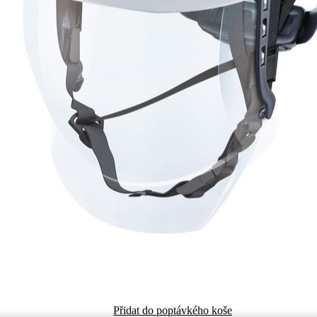
Přidat do poptávkého koše