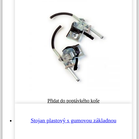
Přidat do poptávkého koše
Stojan plastový s gumovou základnou