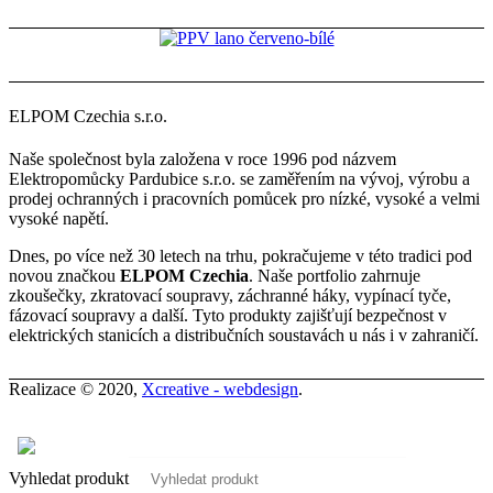
ELPOM Czechia s.r.o.
Naše společnost byla založena v roce 1996 pod názvem
Elektropomůcky Pardubice s.r.o. se zaměřením na vývoj, výrobu a
prodej ochranných i pracovních pomůcek pro nízké, vysoké a velmi
vysoké napětí.
Dnes, po více než 30 letech na trhu, pokračujeme v této tradici pod
novou značkou
ELPOM Czechia
. Naše portfolio zahrnuje
zkoušečky, zkratovací soupravy, záchranné háky, vypínací tyče,
fázovací soupravy a další. Tyto produkty zajišťují bezpečnost v
elektrických stanicích a distribučních soustavách u nás i v zahraničí.
Realizace © 2020,
Xcreative - webdesign
.
Kontakty
0
Vyhledat produkt