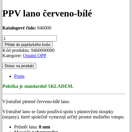
PPV lano červeno-bílé
Katalogové číslo:
946000
PPV
lano
Přidat do poptávkého koše
červeno-
Kód produktu:
9460000000
bílé
Kategorie:
Ostatní OPP
množství
Dotaz na produkt
Popis
Položka je standardně SKLADEM.
Výstražné pletené červeno-bílé lano.
Výstražné lano se často používá spolu s plastovými sloupky
(stojany), které společně vymezují určitý prostor možného vstupu.
Průměr lana:
8 mm