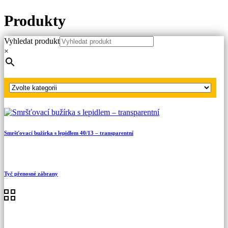
Produkty
Vyhledat produkt
Hlavní strana
×
Produkty
Ostatní OPP
PPV lano červeno-bílé
Smršťovací bužírka s lepidlem 40/13 – transparentní
Tyč přenosné zábrany