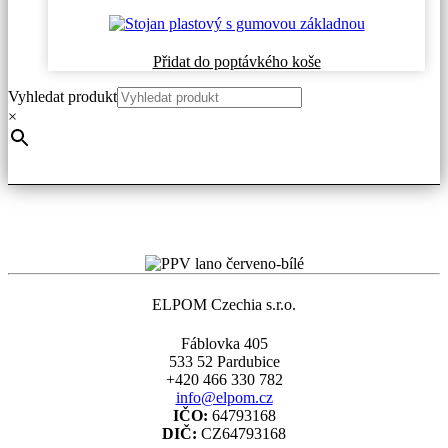
Přidat do poptávkého koše
Vyhledat produkt
×
ELPOM Czechia s.r.o.
Fáblovka 405
533 52 Pardubice
+420 466 330 782
info@elpom.cz
IČO:
64793168
DIČ:
CZ64793168