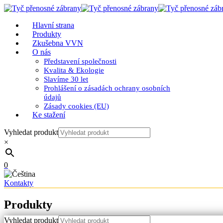
Hlavní strana
Produkty
Zkušebna VVN
O nás
Představení společnosti
Kvalita & Ekologie
Slavíme 30 let
Prohlášení o zásadách ochrany osobních
údajů
Zásady cookies (EU)
Ke stažení
Vyhledat produkt
×
0
Kontakty
Produkty
Vyhledat produkt