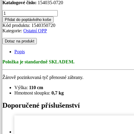
Katalogové číslo:
154035-0720
Tyč
přenosné
Přidat do poptávkého koše
zábrany
Kód produktu:
1540350720
množství
Kategorie:
Ostatní OPP
Dotaz na produkt
Popis
Položka je standardně SKLADEM.
Žárově pozinkovaná tyč přenosné zábrany.
Výška:
110 cm
Hmotnost sloupku:
0,7 kg
Doporučené příslušenství