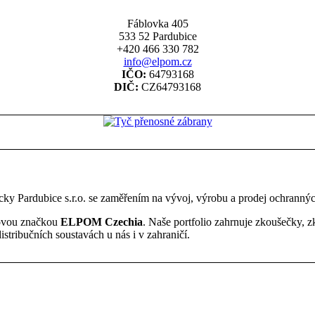
Fáblovka 405
533 52 Pardubice
+420 466 330 782
info@elpom.cz
IČO:
64793168
DIČ:
CZ64793168
y Pardubice s.r.o. se zaměřením na vývoj, výrobu a prodej ochrannýc
 novou značkou
ELPOM Czechia
. Naše portfolio zahrnuje zkoušečky, z
distribučních soustavách u nás i v zahraničí.