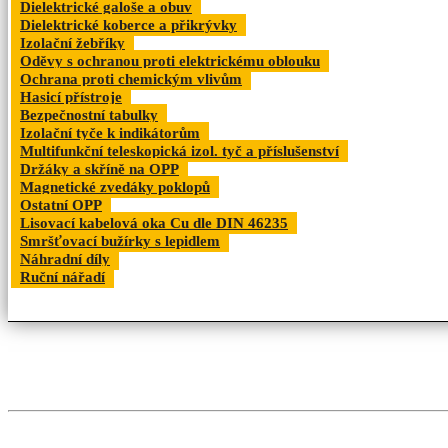
Dielektrické galoše a obuv
Dielektrické koberce a přikrývky
Izolační žebříky
Oděvy s ochranou proti elektrickému oblouku
Ochrana proti chemickým vlivům
Hasicí přístroje
Bezpečnostní tabulky
Izolační tyče k indikátorům
Multifunkční teleskopická izol. tyč a příslušenství
Držáky a skříně na OPP
Magnetické zvedáky poklopů
Ostatní OPP
Lisovací kabelová oka Cu dle DIN 46235
Smršťovací bužírky s lepidlem
Náhradní díly
Ruční nářadí