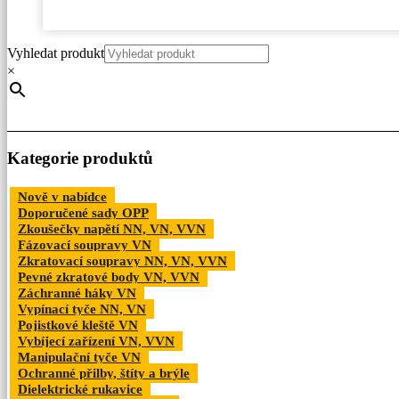
Vyhledat produkt
×
Kategorie produktů
Nově v nabídce
Doporučené sady OPP
Zkoušečky napětí NN, VN, VVN
Fázovací soupravy VN
Zkratovací soupravy NN, VN, VVN
Pevné zkratové body VN, VVN
Záchranné háky VN
Vypínací tyče NN, VN
Pojistkové kleště VN
Vybíjecí zařízení VN, VVN
Manipulační tyče VN
Ochranné přilby, štíty a brýle
Dielektrické rukavice