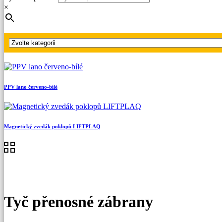
Hlavní strana
×
Produkty
Ostatní OPP
Tyč přenosné zábrany
PPV lano červeno-bílé
Magnetický zvedák poklopů LIFTPLAQ
Tyč přenosné zábrany