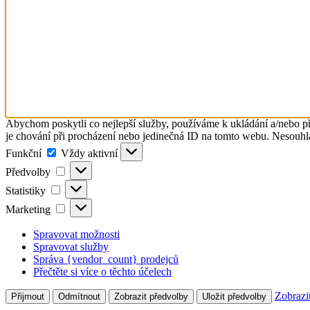
Abychom poskytli co nejlepší služby, používáme k ukládání a/nebo př
je chování při procházení nebo jedinečná ID na tomto webu. Nesouhlas
Funkční
Funkční
Vždy aktivní
Předvolby
Předvolby
Statistiky
Statistiky
Marketing
Marketing
Spravovat možnosti
Spravovat služby
Správa {vendor_count} prodejců
Přečtěte si více o těchto účelech
Zobrazi
Přijmout
Odmítnout
Zobrazit předvolby
Uložit předvolby