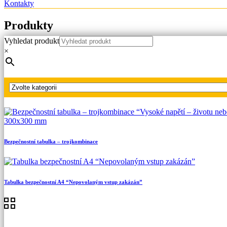
Kontakty
Produkty
Vyhledat produkt
Hlavní strana
×
Produkty
Bezpečnostní tabulky
Tabulka bezpečnostní A4 “Nehas vodou ani pěnovými přístroji
Bezpečnostní tabulka – trojkombinace
Tabulka bezpečnostní A4 “Nepovolaným vstup zakázán”