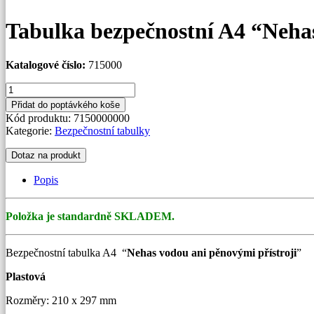
Tabulka bezpečnostní A4 “Nehas
Katalogové číslo:
715000
Tabulka
bezpečnostní
Přidat do poptávkého koše
A4
Kód produktu:
7150000000
"Nehas
Kategorie:
Bezpečnostní tabulky
vodou
ani
Dotaz na produkt
pěnovými
přístroji"
Popis
množství
Položka je standardně SKLADEM.
Bezpečnostní tabulka A4 “
Nehas vodou ani pěnovými přístroji
”
Plastová
Rozměry: 210 x 297 mm