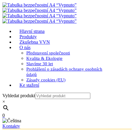
Hlavní strana
Produkty
Zkušebna VVN
O nás
Představení společnosti
Kvalita & Ekologie
Slavíme 30 let
Prohlášení o zásadách ochrany osobních
údajů
Zásady cookies (EU)
Ke stažení
Vyhledat produkt
×
0
Kontakty