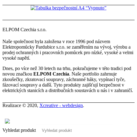
ELPOM Czechia s.r.o.
Naše společnost byla založena v roce 1996 pod názvem
Elektropomůcky Pardubice s.r.o. se zaměřením na vývoj, výrobu a
prodej ochranných i pracovních pomůcek pro nízké, vysoké a velmi
vysoké napětí.
Dnes, po více než 30 letech na trhu, pokračujeme v této tradici pod
novou značkou
ELPOM Czechia
. Naše portfolio zahrnuje
zkoušečky, zkratovací soupravy, záchranné háky, vypínací tyče,
fázovací soupravy a další. Tyto produkty zajišťují bezpečnost v
elektrických stanicích a distribučních soustavách u nás i v zahraničí.
Realizace © 2020,
Xcreative - webdesign
.
Kontakty
0
Vyhledat produkt