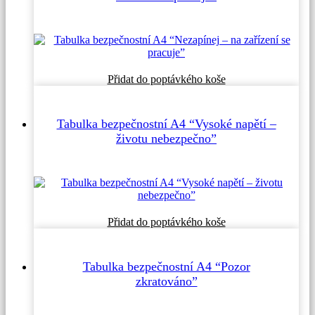
Přidat do poptávkého koše
Tabulka bezpečnostní A4 “Vysoké napětí –
životu nebezpečno”
Přidat do poptávkého koše
Tabulka bezpečnostní A4 “Pozor
zkratováno”