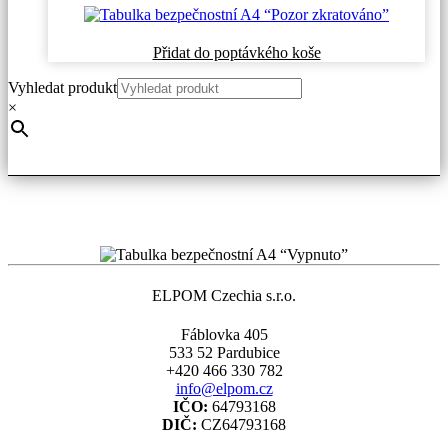
Přidat do poptávkého koše
Vyhledat produkt
×
ELPOM Czechia s.r.o.
Fáblovka 405
533 52 Pardubice
+420 466 330 782
info@elpom.cz
IČO:
64793168
DIČ:
CZ64793168