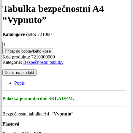
Tabulka bezpečnostní A4
“Vypnuto”
Katalogové číslo:
721000
Tabulka
bezpečnostní
Přidat do poptávkého koše
A4
Kód produktu:
7210000000
"Vypnuto"
Kategorie:
Bezpečnostní tabulky
množství
Dotaz na produkt
Popis
Položka je standardně SKLADEM.
Bezpečnostní tabulka A4 “
Vypnuto
”
Plastová