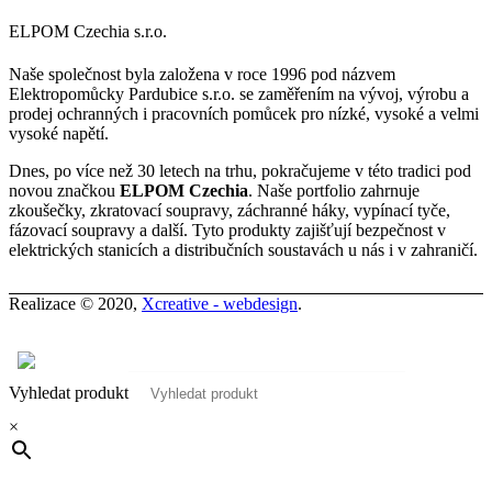
ELPOM Czechia s.r.o.
Naše společnost byla založena v roce 1996 pod názvem
Elektropomůcky Pardubice s.r.o. se zaměřením na vývoj, výrobu a
prodej ochranných i pracovních pomůcek pro nízké, vysoké a velmi
vysoké napětí.
Dnes, po více než 30 letech na trhu, pokračujeme v této tradici pod
novou značkou
ELPOM Czechia
. Naše portfolio zahrnuje
zkoušečky, zkratovací soupravy, záchranné háky, vypínací tyče,
fázovací soupravy a další. Tyto produkty zajišťují bezpečnost v
elektrických stanicích a distribučních soustavách u nás i v zahraničí.
Realizace © 2020,
Xcreative - webdesign
.
Kontakty
0
Vyhledat produkt
×