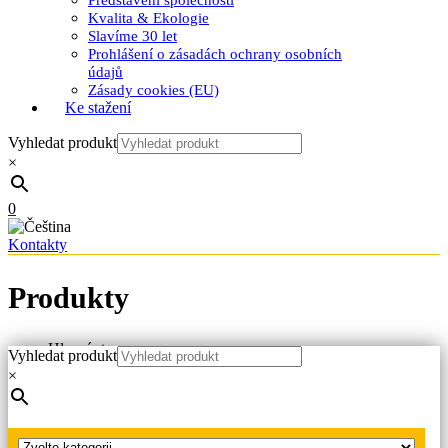
Představení společnosti
Kvalita & Ekologie
Slavíme 30 let
Prohlášení o zásadách ochrany osobních
údajů
Zásady cookies (EU)
Ke stažení
Vyhledat produkt
×
0
Kontakty
Produkty
Hlavní strana
Vyhledat produkt
Produkty
×
Bezpečnostní tabulky
Tabulka bezpečnostní A4 “Zařízení smí obsluhovat jen
pověřený pracovník”