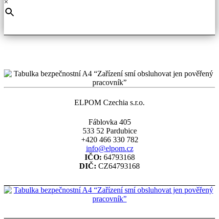
×
ELPOM Czechia s.r.o.
Fáblovka 405
533 52 Pardubice
+420 466 330 782
info@elpom.cz
IČO:
64793168
DIČ:
CZ64793168