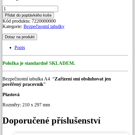
Tabulka
bezpečnostní
Přidat do poptávkého koše
A4
Kód produktu:
7220000000
"Zařízení
Kategorie:
Bezpečnostní tabulky
smí
obsluhovat
Dotaz na produkt
jen
pověřený
Popis
pracovník"
množství
Položka je standardně SKLADEM.
Bezpečnostní tabulka A4 “
Zařízení smí obsluhovat jen
pověřený pracovník
”
Plastová
Rozměry: 210 x 297 mm
Doporučené příslušenství