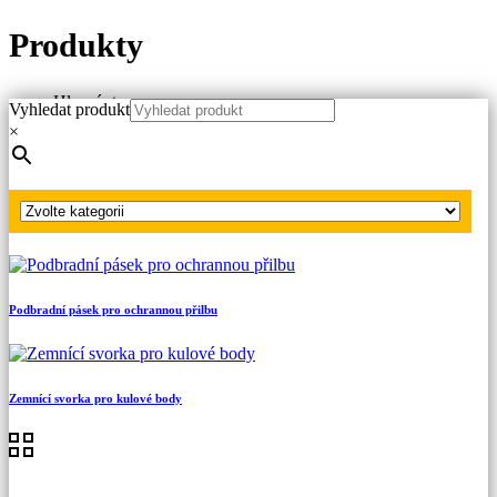
Produkty
Hlavní strana
Vyhledat produkt
Produkty
×
Náhradní díly
Vodičové svorky
Vodičová svorka VN
Podbradní pásek pro ochrannou přilbu
Zemnící svorka pro kulové body