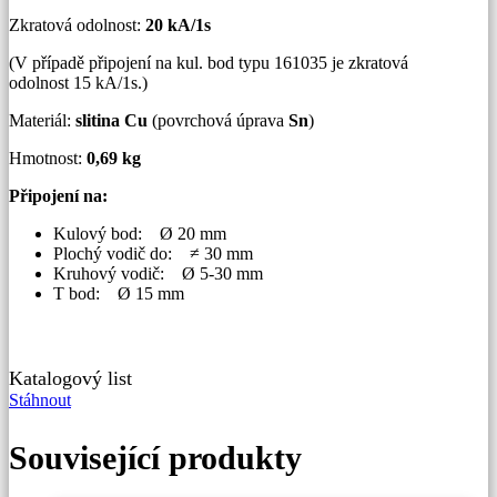
Zkratová odolnost:
20 kA/1s
(V případě připojení na kul. bod typu 161035 je zkratová
odolnost 15 kA/1s.)
Materiál:
slitina Cu
(povrchová úprava
Sn
)
Hmotnost:
0,69 kg
Připojení na:
Kulový bod: Ø 20 mm
Plochý vodič do: ≠ 30 mm
Kruhový vodič: Ø 5-30 mm
T bod: Ø 15 mm
Katalogový list
Stáhnout
Související produkty