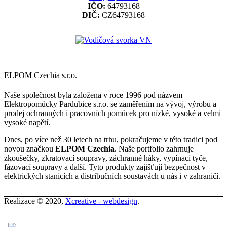
IČO:
64793168
DIČ:
CZ64793168
ELPOM Czechia s.r.o.
Naše společnost byla založena v roce 1996 pod názvem
Elektropomůcky Pardubice s.r.o. se zaměřením na vývoj, výrobu a
prodej ochranných i pracovních pomůcek pro nízké, vysoké a velmi
vysoké napětí.
Dnes, po více než 30 letech na trhu, pokračujeme v této tradici pod
novou značkou
ELPOM Czechia
. Naše portfolio zahrnuje
zkoušečky, zkratovací soupravy, záchranné háky, vypínací tyče,
fázovací soupravy a další. Tyto produkty zajišťují bezpečnost v
elektrických stanicích a distribučních soustavách u nás i v zahraničí.
Realizace © 2020,
Xcreative - webdesign
.
Kontakty