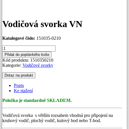
Vodičová svorka VN
Katalogové číslo:
151035-0210
Vodičová
svorka
Přidat do poptávkého koše
VN
Kód produktu:
1510350210
množství
Kategorie:
Vodičové svorky
Dotaz na produkt
Popis
Ke stažení
Položka je standardně SKLADEM.
Vodičová svorka s větším rozsahem vhodná pro připojení na
kruhový vodič, plochý vodič, kulový bod nebo T-bod.