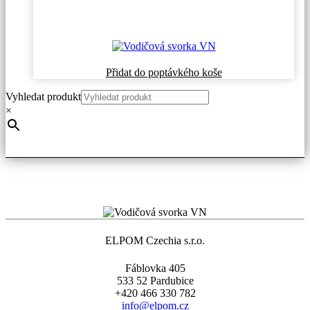
Přidat do poptávkého koše
Vyhledat produkt
×
ELPOM Czechia s.r.o.
Fáblovka 405
533 52 Pardubice
+420 466 330 782
info@elpom.cz