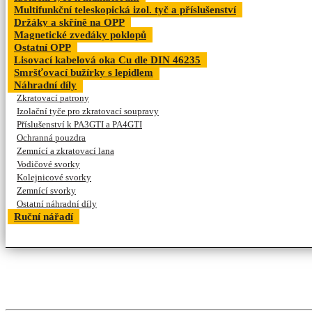
Multifunkční teleskopická izol. tyč a příslušenství
Držáky a skříně na OPP
Magnetické zvedáky poklopů
Ostatní OPP
Lisovací kabelová oka Cu dle DIN 46235
Smršťovací bužírky s lepidlem
Náhradní díly
Zkratovací patrony
Izolační tyče pro zkratovací soupravy
Příslušenství k PA3GTI a PA4GTI
Ochranná pouzdra
Zemnící a zkratovací lana
Vodičové svorky
Kolejnicové svorky
Zemnící svorky
Ostatní náhradní díly
Ruční nářadí