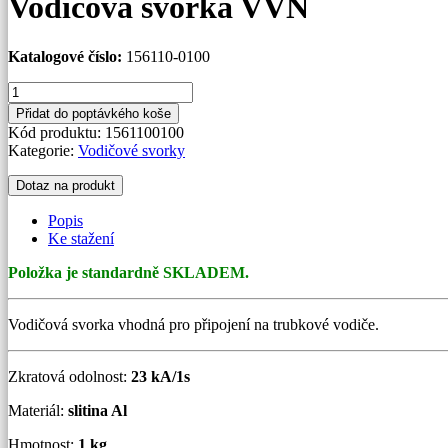
Vodičová svorka VVN
Katalogové číslo:
156110-0100
Vodičová
svorka
Přidat do poptávkého koše
VVN
Kód produktu:
1561100100
množství
Kategorie:
Vodičové svorky
Dotaz na produkt
Popis
Ke stažení
Položka je standardně SKLADEM.
Vodičová svorka vhodná pro připojení na trubkové vodiče.
Zkratová odolnost:
23 kA/1s
Materiál:
slitina Al
Hmotnost:
1 kg