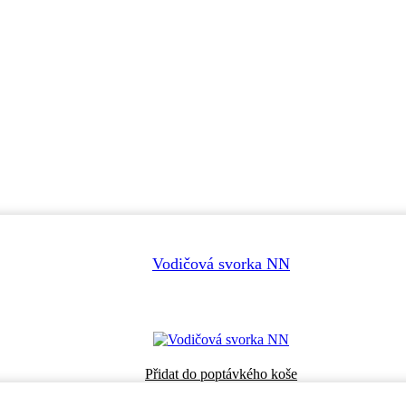
Vodičová svorka NN
Přidat do poptávkého koše