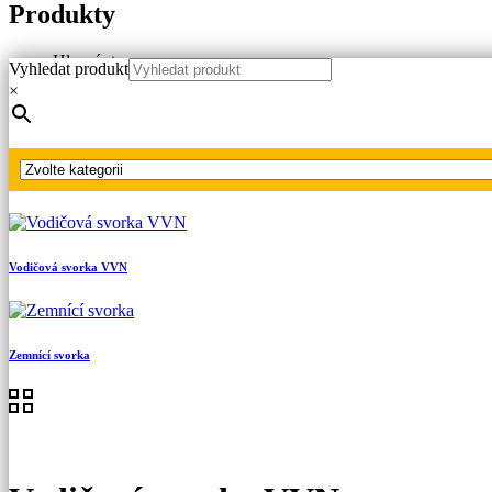
Produkty
Hlavní strana
Vyhledat produkt
Produkty
×
Náhradní díly
Vodičové svorky
Vodičová svorka VVN
Vodičová svorka VVN
Zemnící svorka