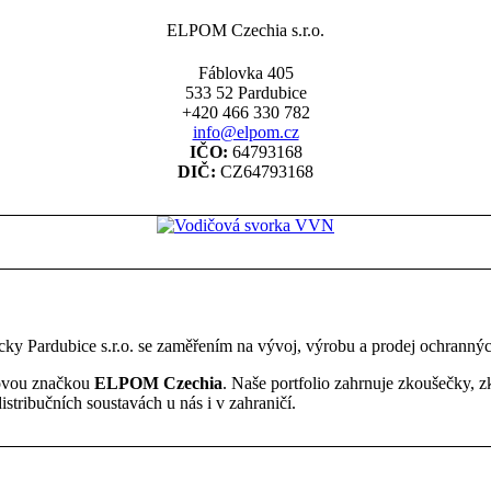
ELPOM Czechia s.r.o.
Fáblovka 405
533 52 Pardubice
+420 466 330 782
info@elpom.cz
IČO:
64793168
DIČ:
CZ64793168
y Pardubice s.r.o. se zaměřením na vývoj, výrobu a prodej ochrannýc
 novou značkou
ELPOM Czechia
. Naše portfolio zahrnuje zkoušečky, z
distribučních soustavách u nás i v zahraničí.