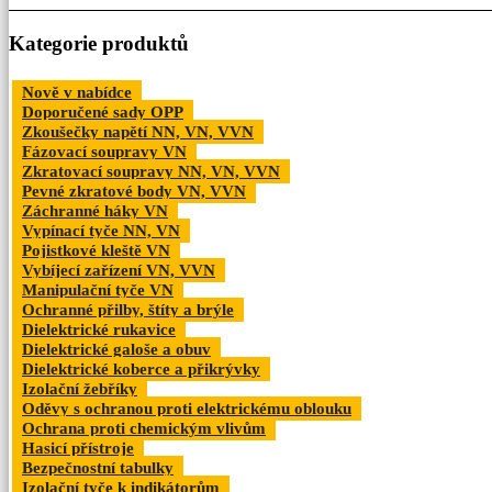
Kategorie produktů
Nově v nabídce
Doporučené sady OPP
Zkoušečky napětí NN, VN, VVN
Fázovací soupravy VN
Zkratovací soupravy NN, VN, VVN
Pevné zkratové body VN, VVN
Záchranné háky VN
Vypínací tyče NN, VN
Pojistkové kleště VN
Vybíjecí zařízení VN, VVN
Manipulační tyče VN
Ochranné přilby, štíty a brýle
Dielektrické rukavice
Dielektrické galoše a obuv
Dielektrické koberce a přikrývky
Izolační žebříky
Oděvy s ochranou proti elektrickému oblouku
Ochrana proti chemickým vlivům
Hasicí přístroje
Bezpečnostní tabulky
Izolační tyče k indikátorům