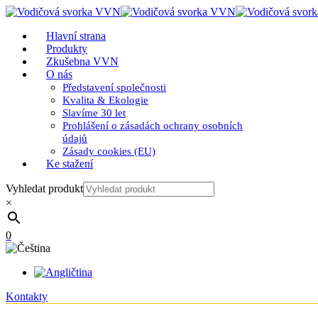
Hlavní strana
Produkty
Zkušebna VVN
O nás
Představení společnosti
Kvalita & Ekologie
Slavíme 30 let
Prohlášení o zásadách ochrany osobních
údajů
Zásady cookies (EU)
Ke stažení
Vyhledat produkt
×
0
Kontakty