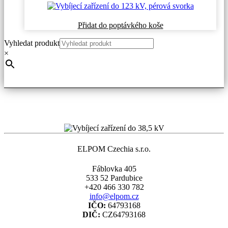
Tento
Přidat do poptávkého koše
produkt
Vyhledat produkt
má
více
×
variant.
Možnosti
lze
vybrat
na
stránce
produktu
ELPOM Czechia s.r.o.
Fáblovka 405
533 52 Pardubice
+420 466 330 782
info@elpom.cz
IČO:
64793168
DIČ:
CZ64793168