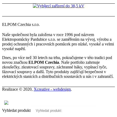
ELPOM Czechia s.r.o.
Naše společnost byla založena v roce 1996 pod názvem
Elektropomůcky Pardubice s.r.o. se zaměřením na vývoj, výrobu a
prodej ochranných i pracovních pomůcek pro nízké, vysoké a velmi
vysoké napětí.
Dnes, po více než 30 letech na trhu, pokračujeme v této tradici pod
novou značkou
ELPOM Czechia
. Naše portfolio zahrnuje
zkoušečky, zkratovací soupravy, záchranné háky, vypínací tyče,
fázovací soupravy a další. Tyto produkty zajišťují bezpečnost v
elektrických stanicích a distribučních soustavách u nás i v zahraničí.
Realizace © 2020,
Xcreative - webdesign
.
Kontakty
0
Vyhledat produkt