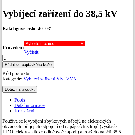
Vybíjecí zařízení do 38,5 kV
Katalogové číslo:
401035
Provedení
Vyčistit
Vybíjecí
zařízení
Přidat do poptávkého koše
do
Kód produktu:
-
38,5
Kategorie:
Vybíjecí zařízení VN, VVN
kV
množství
Dotaz na produkt
Popis
Další informace
Ke stažení
Používá se k vybíjení zbytkových nábojů na elektrických
obvodech při jejich odpojení od napájecích zdrojů (vysílače
HDO, elektrostatické odlučovače apod.) a to až do napětí 38,5