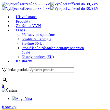
Hlavní strana
Produkty
Zkušebna VVN
O nás
Představení společnosti
Kvalita & Ekologie
Slavíme 30 let
Prohlášení o zásadách ochrany osobních
údajů
Zásady cookies (EU)
Ke stažení
Vyhledat produkt
×
0
Kontakty